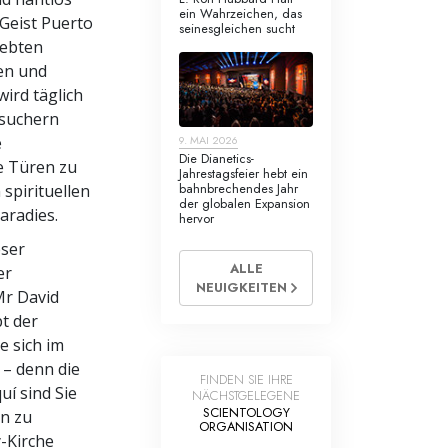
ein Wahrzeichen, das
Geist Puerto
seinesgleichen sucht
lebten
len und
ird täglich
suchern
e
9. MAI 2026
Die Dianetics-
re Türen zu
Jahrestagsfeier hebt ein
bahnbrechendes Jahr
spirituellen
der globalen Expansion
aradies.
hervor
eser
ALLE
er
NEUIGKEITEN
Mr David
t der
ie sich im
 – denn die
FINDEN SIE IHRE
uí sind Sie
NÄCHSTGELEGENE
SCIENTOLOGY
n zu
ORGANISATION
y-Kirche