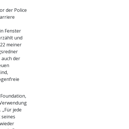
or der Police
arriere
in Fenster
rzählt und
 22 meiner
gsredner
n auch der
neuen
ind,
ogenfreie
 Foundation,
e Verwendung
. „Für jede
 seines
 wieder