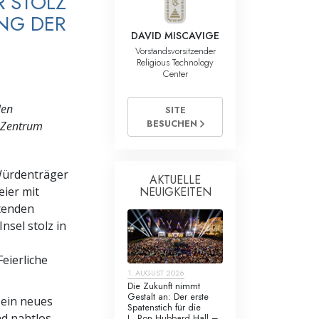
R STOLZ
NG DER
DAVID MISCAVIGE
Vorstandsvorsitzender
Religious Technology
Center
len
SITE
BESUCHEN
m Zentrum
Würdenträger
AKTUELLE
NEUIGKEITEN
eier mit
htenden
sel stolz in
Feierliche
1. AUGUST 2026
Die Zukunft nimmt
Gestalt an: Der erste
t ein neues
Spatenstich für die
d nahtlos
L. Ron Hubbard Hall –