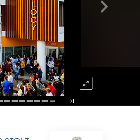
Antworten auf das Drogenproblem
Kinder
Werkzeuge für den Arbeitsplatz
Ethik und die Zustände
Die Ursache von Unterdrückung
Ermittlungen
Grundlagen des Organisierens
Die Grundlagen von Public Relations
Planziele und Ziele
Die Technologie des Studierens
Kommunikation