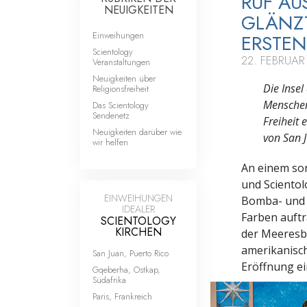
RUF AU
NEUIGKEITEN
GLÄNZT
Einweihungen
ERSTEN
Scientology
22. FEBRUAR
Veranstaltungen
Neuigkeiten über
Die Insel
Religionsfreiheit
Menschen
Das Scientology
Sendenetz
Freiheit
Neuigkeiten darüber wie
von San J
wir helfen
An einem so
und Scientol
EINWEIHUNGEN
Bomba- und P
IDEALER
Farben auftr
SCIENTOLOGY
KIRCHEN
der Meeresbr
amerikanische
San Juan, Puerto Rico
Eröffnung ei
Gqeberha, Ostkap,
Südafrika
Paris, Frankreich