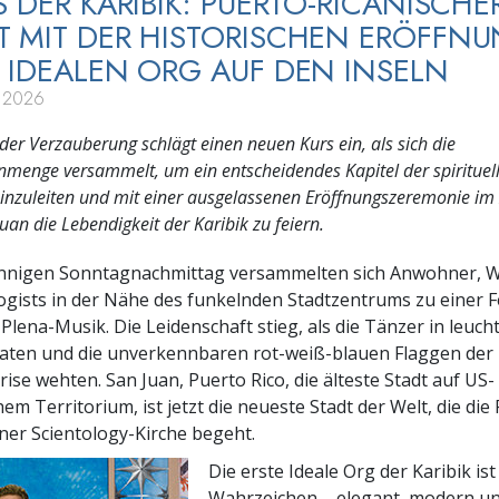
S DER KARIBIK: PUERTO-RICANISCHE
 MIT DER HISTORISCHEN ERÖFFNU
 IDEALEN ORG AUF DEN INSELN
 2026
 der Verzauberung schlägt einen neuen Kurs ein, als sich die
menge versammelt, um ein entscheidendes Kapitel der spirituel
 einzuleiten und mit einer ausgelassenen Eröffnungszeremonie i
uan die Lebendigkeit der Karibik zu feiern.
nnigen Sonntagnachmittag versammelten sich Anwohner, 
ogists in der Nähe des funkelnden Stadtzentrums zu einer F
lena-Musik. Die Leidenschaft stieg, als die Tänzer in leuc
aten und die unverkennbaren rot-weiß-blauen Flaggen der In
ise wehten. San Juan, Puerto Rico, die älteste Stadt auf US-
m Territorium, ist jetzt die neueste Stadt der Welt, die die 
ner Scientology-Kirche begeht.
Die erste Ideale Org der Karibik is
Wahrzeichen – elegant, modern un