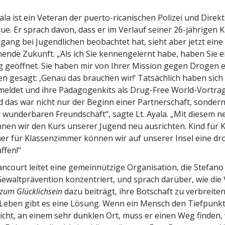
ala ist ein Veteran der puerto-ricanischen Polizei und Direkt
gue. Er sprach davon, dass er im Verlauf seiner 26-jährigen K
gang bei Jugendlichen beobachtet hat, sieht aber jetzt eine
hende Zukunft. „Als ich Sie kennengelernt habe, haben Sie e
 geöffnet. Sie haben mir von Ihrer Mission gegen Drogen e
en gesagt: ‚Genau das brauchen wir!‘ Tatsächlich haben sich
eldet und ihre Pädagogenkits als Drug-Free World-Vortra
d das war nicht nur der Beginn einer Partnerschaft, sonder
 wunderbaren Freundschaft“, sagte Lt. Ayala. „Mit diesem 
en wir den Kurs unserer Jugend neu ausrichten. Kind für K
r für Klassenzimmer können wir auf unserer Insel eine dr
ffen!“
ncourt leitet eine gemeinnützige Organisation, die Stefano
 Gewaltprävention konzentriert, und sprach darüber, wie di
zum Glücklichsein
dazu beiträgt, ihre Botschaft zu verbreiten
 Leben gibt es eine Lösung. Wenn ein Mensch den Tiefpunkt
icht, an einem sehr dunklen Ort, muss er einen Weg finden,