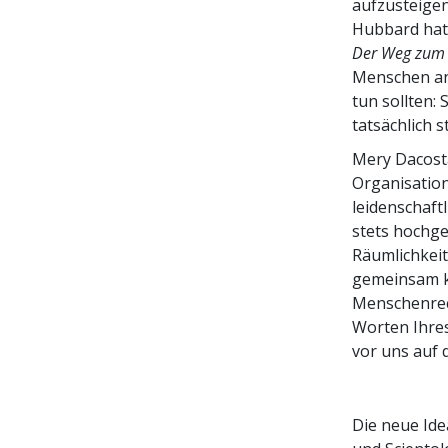
aufzusteigen
Hubbard hat
Der Weg zum 
Menschen an
tun sollten:
tatsächlich st
Mery Dacosta
Organisation
leidenschaft
stets hochge
Räumlichkei
gemeinsam k
Menschenrech
Worten Ihres
vor uns auf d
Die neue Ide