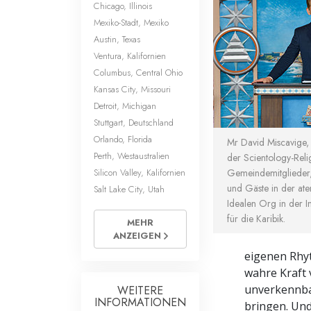
Chicago, Illinois
Mexiko-Stadt, Mexiko
Austin, Texas
Ventura, Kalifornien
Columbus, Central Ohio
Kansas City, Missouri
Detroit, Michigan
Stuttgart, Deutschland
Orlando, Florida
Mr David Miscavige,
Perth, Westaustralien
der Scientology-Reli
Silicon Valley, Kalifornien
Gemeindemitglieder
und Gäste in der a
Salt Lake City, Utah
Idealen Org in der I
für die Karibik.
MEHR
ANZEIGEN
eigenen Rhyt
wahre Kraft 
unverkennbar
WEITERE
INFORMATIONEN
bringen. Und