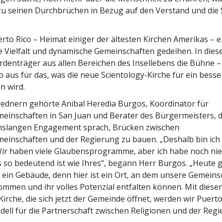
 zu seinen Durchbrüchen in Bezug auf den Verstand und die 
erto Rico – Heimat einiger der ältesten Kirchen Amerikas – e
e Vielfalt und dynamische Gemeinschaften gedeihen. In die
denträger aus allen Bereichen des Insellebens die Bühne –
 aus für das, was die neue Scientology-Kirche für ein bess
n wird.
ednern gehörte Anibal Heredia Burgos, Koordinator für
einschaften in San Juan und Berater des Bürgermeisters, 
nslangen Engagement sprach, Brücken zwischen
inschaften und der Regierung zu bauen. „Deshalb bin ich 
Wir haben viele Glaubensprogramme, aber ich habe noch ni
 so bedeutend ist wie Ihres“, begann Herr Burgos. „Heute 
 ein Gebäude, denn hier ist ein Ort, an dem unsere Gemeins
men und ihr volles Potenzial entfalten können. Mit diese
Kirche, die sich jetzt der Gemeinde öffnet, werden wir Puerto
ell für die Partnerschaft zwischen Religionen und der Reg