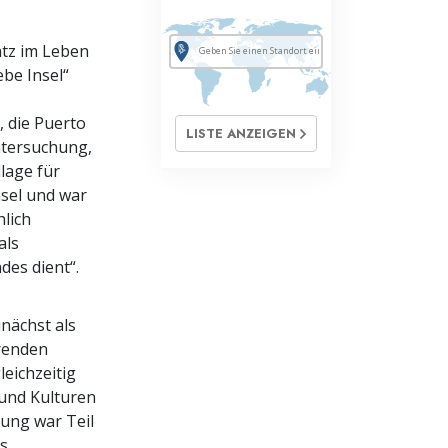
atz im Leben
ebe Insel“
 die Puerto
LISTE ANZEIGEN
ntersuchung,
lage für
nsel und war
lich
als
des dient“.
nächst als
erenden
eichzeitig
 und Kulturen
hung war Teil
as