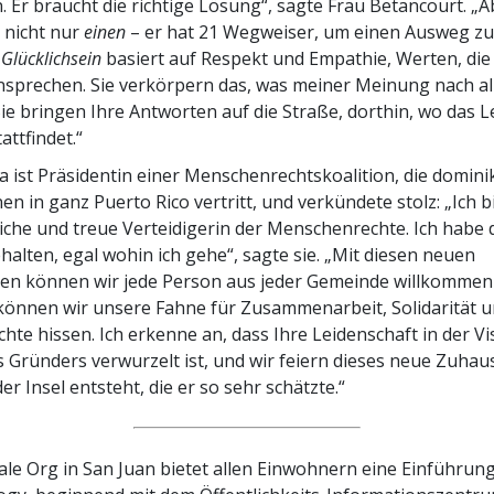
. Er braucht die richtige Lösung“, sagte Frau Betancourt. „A
 nicht nur
einen
– er hat 21 Wegweiser, um einen Ausweg zu 
Glücklichsein
basiert auf Respekt und Empathie, Werten, die
sprechen. Sie verkörpern das, was meiner Meinung nach al
 Sie bringen Ihre Antworten auf die Straße, dorthin, wo das 
attfindet.“
 ist Präsidentin einer Menschenrechtskoalition, die domini
en in ganz Puerto Rico vertritt, und verkündete stolz: „Ich b
liche und treue Verteidigerin der Menschenrechte. Ich habe 
halten, egal wohin ich gehe“, sagte sie. „Mit diesen neuen
ten können wir jede Person aus jeder Gemeinde willkommen
önnen wir unsere Fahne für Zusammenarbeit, Solidarität 
te hissen. Ich erkenne an, dass Ihre Leidenschaft in der V
 Gründers verwurzelt ist, und wir feiern dieses neue Zuhaus
er Insel entsteht, die er so sehr schätzte.“
ale Org in San Juan bietet allen Einwohnern eine Einführung