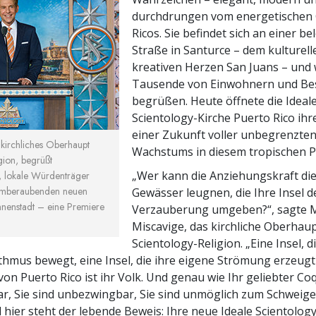
durchdrungen vom energetischen 
Ricos. Sie befindet sich an einer be
Straße in Santurce – dem kulturel
kreativen Herzen San Juans – und w
Tausende von Einwohnern und Be
begrüßen. Heute öffnete die Ideal
Scientology-Kirche Puerto Rico ih
einer Zukunft voller unbegrenzten 
 kirchliches Oberhaupt
Wachstums in diesem tropischen P
gion, begrüßt
„Wer kann die Anziehungskraft di
, lokale Würdenträger
temberaubenden neuen
Gewässer leugnen, die Ihre Insel d
nnenstadt – eine Premiere
Verzauberung umgeben?“, sagte 
Miscavige, das kirchliche Oberhaup
Scientology-Religion. „Eine Insel, d
hmus bewegt, eine Insel, die ihre eigene Strömung erzeugt
von Puerto Rico ist ihr Volk. Und genau wie Ihr geliebter Coq
, Sie sind unbezwingbar, Sie sind unmöglich zum Schweige
 hier steht der lebende Beweis: Ihre neue Ideale Scientolog