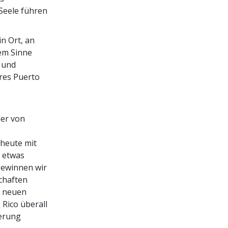
Seele führen
in Ort, an
sem Sinne
 und
eres Puerto
der von
heute mit
e etwas
gewinnen wir
chaften
r neuen
 Rico überall
ierung