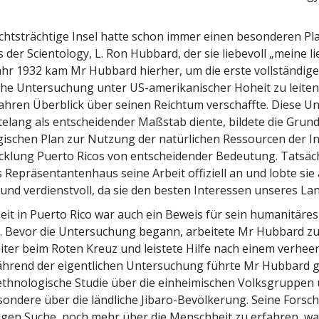
chtsträchtige Insel hatte schon immer einen besonderen Pl
 der Scientology, L. Ron Hubbard, der sie liebevoll „meine li
ahr 1932 kam Mr Hubbard hierher, um die erste vollständige
he Untersuchung unter US-amerikanischer Hoheit zu leiten,
ahren Überblick über seinen Reichtum verschaffte. Diese U
telang als entscheidender Maßstab diente, bildete die Grund
gischen Plan zur Nutzung der natürlichen Ressourcen der I
icklung Puerto Ricos von entscheidender Bedeutung. Tatsäch
 Repräsentantenhaus seine Arbeit offiziell an und lobte sie 
und verdienstvoll, da sie den besten Interessen unseres Lan
eit in Puerto Rico war auch ein Beweis für sein humanitäres
 Bevor die Untersuchung begann, arbeitete Mr Hubbard zu
eiter beim Roten Kreuz und leistete Hilfe nach einem verhe
hrend der eigentlichen Untersuchung führte Mr Hubbard gl
 ethnologische Studie über die einheimischen Volksgruppen
sondere über die ländliche Jibaro-Bevölkerung. Seine Forsc
igen Suche, noch mehr über die Menschheit zu erfahren, w