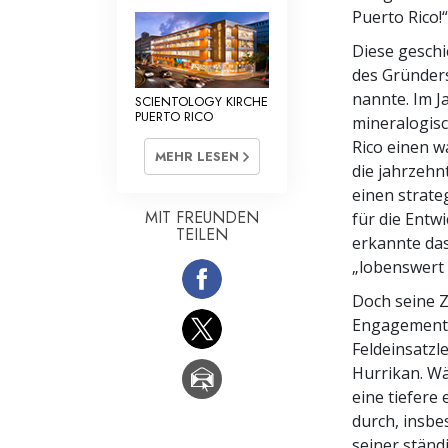
Puerto Rico!“
Diese geschi
des Gründers
nannte. Im J
SCIENTOLOGY KIRCHE
PUERTO RICO
mineralogisc
Rico einen w
MEHR LESEN
die jahrzehn
einen strate
MIT FREUNDEN
für die Entw
TEILEN
erkannte das
„lobenswert 
Doch seine Z
Engagement.
Feldeinsatzl
Hurrikan. Wä
eine tiefere
durch, insbe
seiner ständ