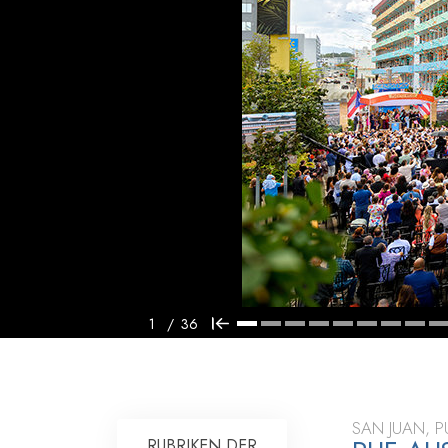
Liebe und Hass 
1
/
36
SAN JUAN, P
RUBRIKEN DER