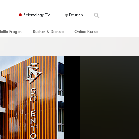
Scientology TV
Deutsch
tellte Fragen
Bücher & Dienste
Online-Kurse
nd und
nführende Bücher
Wie man Konflikte löst
nde Prinzipien
örbücher
Die Dynamiken des Daseins
einer Scientology Kirche
nführungsvorträge
Die Bestandteile des Verstehens
sation der Scientology
nführungsfilme
Lösungen für eine gefährliche Umwelt
nführende Dienste
Beistände bei Krankheiten und
Verletzungen
t für
Integrität und Ehrlichkeit
Rights
Ehe
liche
Die emotionelle Tonskala