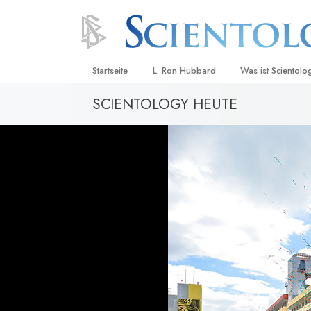
Startseite
L. Ron Hubbard
Was ist Scientolo
SCIENTOLOGY HEUTE
Anschauungen un
Scientology Beke
Kodizes
Was Scientologen
sagen
Lernen Sie einen
Innerhalb einer S
Die Grundprinzip
Eine Einführung in