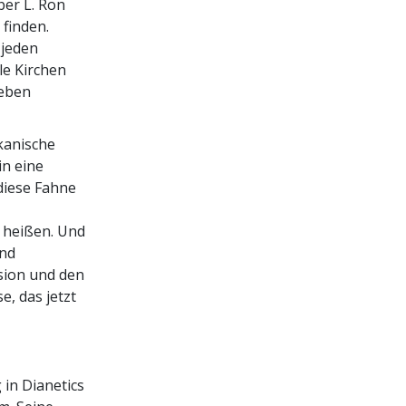
ber L. Ron
finden.
 jeden
le Kirchen
Leben
kanische
in eine
diese Fahne
 heißen. Und
und
ision und den
e, das jetzt
 in Dianetics