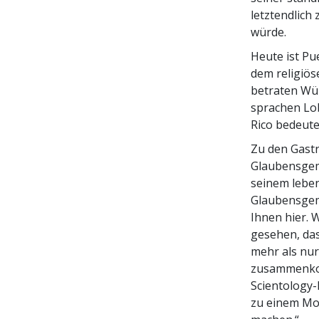
letztendlich
würde.
Heute ist Pu
dem religiös
betraten Wür
sprachen Lob
Rico bedeute
Zu den Gastr
Glaubensgem
seinem lebe
Glaubensgeme
Ihnen hier. 
gesehen, das
mehr als nur
zusammenkom
Scientology-
zu einem Mod