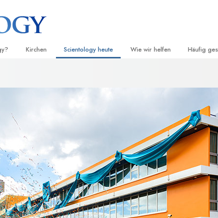
gy?
Kirchen
Scientology heute
Wie wir helfen
Häufig ges
d Praxis
Finden Sie eine Kirche
Einweihungen
Der Weg zum Glücklichsein
Hintergru
Ei
grundlege
nntnisse und
Ideale Scientology Kirchen
Scientology Veranstaltungen
Applied Scholastics
H
Innerhalb 
Fortgeschrittene Organisationen
David Miscavige – Kirchliches
Criminon
Ei
 über Scientology
Oberhaupt von Scientology
Die Organi
Flag Land Base
Narconon
Ei
 Scientologen kennen
Freewinds
Fakten über Drogen
Ei
cientology Kirche
Scientology für die Welt
United for Human Rights (Verein
Menschenrechte)
ien der Scientology
Citizens Commission on Human 
 die Dianetik
Ehrenamtliche Scientology Geist