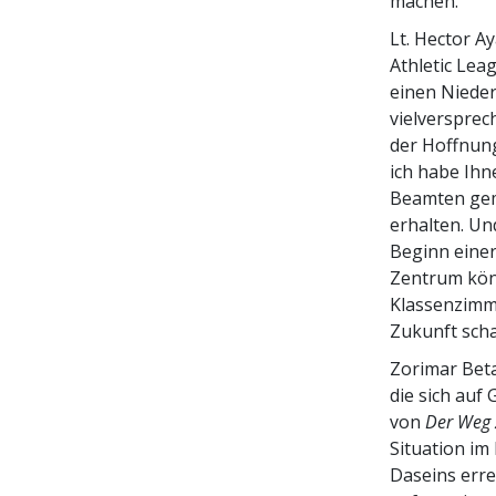
machen.“
Lt. Hector Ay
Athletic Lea
einen Nieder
vielversprec
der Hoffnung
ich habe Ihn
Beamten gem
erhalten. Un
Beginn einer
Zentrum könn
Klassenzimme
Zukunft scha
Zorimar Beta
die sich auf
von
Der Weg 
Situation im
Daseins erre