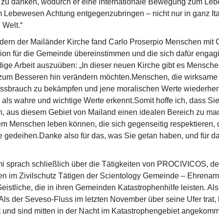
 zu danken, wodurch er eine internationale Bewegung zum Leb
m Lebewesen Achtung entgegenzubringen – nicht nur in ganz Ita
 Welt.“
edern der Mailänder Kirche fand Carlo Proserpio Menschen mit C
sion für die Gemeinde übereinstimmen und die sich dafür engagi
ige Arbeit auszuüben: „In dieser neuen Kirche gibt es Mensche
 zum Besseren hin verändern möchten.Menschen, die wirksame 
sbrauch zu bekämpfen und jene moralischen Werte wiederherz
 als wahre und wichtige Werte erkennt.Somit hoffe ich, dass Sie
n, aus diesem Gebiet von Mailand einen idealen Bereich zu ma
em Menschen leben können, die sich gegenseitig respektieren, 
e gedeihen.Danke also für das, was Sie getan haben, und für d
i sprach schließlich über die Tätigkeiten von PROCIVICOS, d
en im Zivilschutz Tätigen der Scientology Gemeinde – Ehrenam
eistliche, die in ihren Gemeinden Katastrophenhilfe leisten. Als
 „Als der Seveso-Fluss im letzten November über seine Ufer trat
rt und sind mitten in der Nacht im Katastrophengebiet angekom