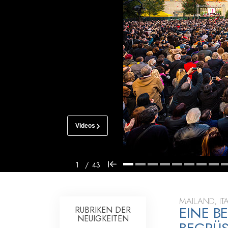
Liebe und Hass 
Videos
SCIENTOLOGY
KIRCHE
MAILAND
1
/
43
BESICHTIGUNG
EINWEIHUNG
MAILAND, IT
EINE B
RUBRIKEN DER
NEUIGKEITEN