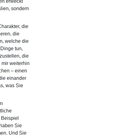
en erweckt
lien, sondern
harakter, die
eren, die
n, welche die
Dinge tun,
ustellen, die
 mir weiterhin
chen – einen
die einander
as, was Sie
en
tliche
 Beispiel
, haben Sie
men. Und Sie