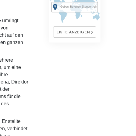
e umringt
 von
LISTE ANZEIGEN
icht auf den
inen ganzen
ehrere
n, um eine
ihre
rena, Direktor
t der
s für die
 des
Er stellte
en, verbindet
h als