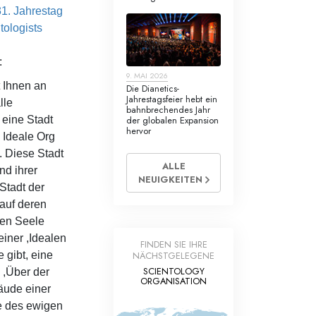
31. Jahrestag
tologists
:
9. MAI 2026
t Ihnen an
Die Dianetics-
Jahrestagsfeier hebt ein
lle
bahnbrechendes Jahr
 eine Stadt
der globalen Expansion
hervor
 Ideale Org
. Diese Stadt
ALLE
nd ihrer
NEUIGKEITEN
Stadt der
 auf deren
ren Seele
einer ,Idealen
FINDEN SIE IHRE
e gibt, eine
NÄCHSTGELEGENE
SCIENTOLOGY
 ,Über der
ORGANISATION
äude einer
e des ewigen