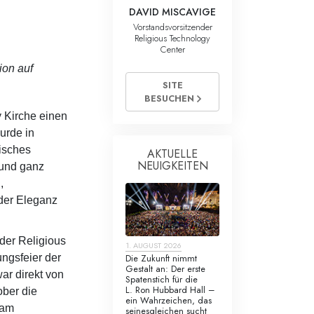
DAVID MISCAVIGE
Vorstandsvorsitzender
Religious Technology
Center
ion auf
SITE
BESUCHEN
 Kirche einen
urde in
tisches
AKTUELLE
NEUIGKEITEN
 und ganz
,
 der Eleganz
der Religious
1. AUGUST 2026
Die Zukunft nimmt
ungsfeier der
Gestalt an: Der erste
ar direkt von
Spatenstich für die
L. Ron Hubbard Hall –
ober die
ein Wahrzeichen, das
 am
seinesgleichen sucht