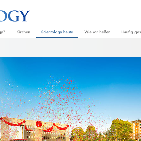
gy?
Kirchen
Scientology heute
Wie wir helfen
Häufig ges
d Praxis
Finden Sie eine Kirche
Einweihungen
Der Weg zum Glücklichsein
Hintergru
Ei
grundlege
nntnisse und
Ideale Scientology Kirchen
Scientology Veranstaltungen
Applied Scholastics
H
Innerhalb 
Fortgeschrittene Organisationen
David Miscavige – Kirchliches
Criminon
Ei
 über Scientology
Oberhaupt von Scientology
Die Organi
Flag Land Base
Narconon
Ei
 Scientologen kennen
Freewinds
Fakten über Drogen
Ei
cientology Kirche
Scientology für die Welt
United for Human Rights (Verein
Menschenrechte)
ien der Scientology
Citizens Commission on Human 
 die Dianetik
Ehrenamtliche Scientology Geist