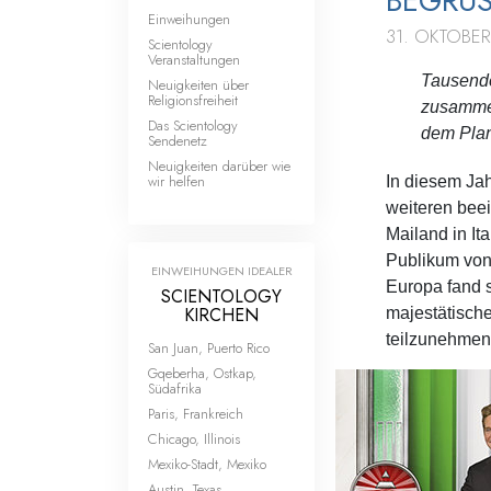
BEGRÜS
Einweihungen
31. OKTOBER
Scientology
Veranstaltungen
Tausende
Neuigkeiten über
Religionsfreiheit
zusammen
Das Scientology
dem Plan
Sendenetz
Neuigkeiten darüber wie
wir helfen
In diesem Ja
weiteren bee
Mailand in It
Publikum von
EINWEIHUNGEN IDEALER
Europa fand s
SCIENTOLOGY
KIRCHEN
majestätische
teilzunehmen
San Juan, Puerto Rico
Gqeberha, Ostkap,
Südafrika
Paris, Frankreich
Chicago, Illinois
Mexiko-Stadt, Mexiko
Austin, Texas