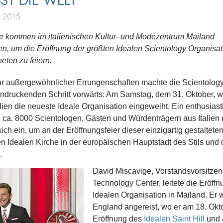
ST DIE WELT
 2015
 kommen im italienischen Kultur- und Modezentrum Mailand
, um die Eröffnung der größten Idealen Scientology Organisat
eten zu feiern.
hr außergewöhnlicher Errungenschaften machte die Scientology
indruckenden Schritt vorwärts: Am Samstag, dem 31. Oktober, w
alien die neueste Ideale Organisation eingeweiht. Ein enthusias
 ca. 8000 Scientologen, Gästen und Würdenträgern aus Italien
ich ein, um an der Eröffnungsfeier dieser einzigartig gestalteten
n Idealen Kirche in der europäischen Hauptstadt des Stils und
.
David Miscavige, Vorstandsvorsitzen
Technology Center, leitete die Eröffn
Idealen Organisation in Mailand. Er w
England angereist, wo er am 18. Okt
Eröffnung des
Idealen Saint Hill
und