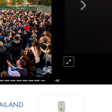
Antworten auf das Drogenproblem
Kinder
Werkzeuge für den Arbeitsplatz
Ethik und die Zustände
Die Ursache von Unterdrückung
Ermittlungen
Grundlagen des Organisierens
Die Grundlagen von Public Relations
Planziele und Ziele
Die Technologie des Studierens
MAILAND
Kommunikation