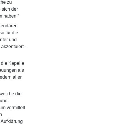
che zu
 sich der
n haben!“
egendären
o für die
anter und
 akzentuiert –
 die Kapelle
rauungen als
edern aller
 welche die
 und
m vermittelt
n
r Aufklärung