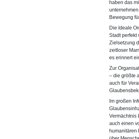
haben das mit
unternehmen,
Bewegung für
Die Ideale Or
Stadt perfekt
Zielsetzung d
zeitloser Mar
es erinnert e
Zur Organisa
– die größte 
auch für Vera
Glaubensbeke
Im großen Inf
Glaubensinha
Vermächtnis L
auch einen vo
humanitären P
über Mensche