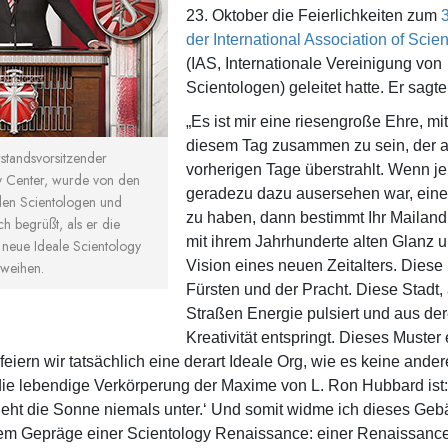
23. Oktober die Feierlichkeiten zum
der International Association of Scien
(IAS, Internationale Vereinigung von
Scientologen) geleitet hatte. Er sagte
„Es ist mir eine riesengroße Ehre, mi
diesem Tag zusammen zu sein, der a
standsvorsitzender
vorherigen Tage überstrahlt. Wenn je
y Center, wurde von den
geradezu dazu ausersehen war, eine
en Scientologen und
zu haben, dann bestimmt Ihr Mailand
ch begrüßt, als er die
mit ihrem Jahrhunderte alten Glanz u
 neue Ideale Scientology
Vision eines neuen Zeitalters. Diese 
uweihen.
Fürsten und der Pracht. Diese Stadt,
Straßen Energie pulsiert und aus de
Kreativität entspringt. Dieses Muster 
feiern wir tatsächlich eine derart Ideale Org, wie es keine ander
die lebendige Verkörperung der Maxime von L. Ron Hubbard ist:
geht die Sonne niemals unter.‘ Und somit widme ich dieses Geb
dem Gepräge einer Scientology Renaissance: einer Renaissanc