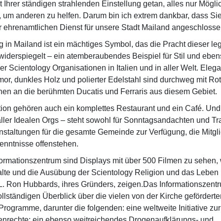
 Ihrer ständigen strahlenden Einstellung getan, alles nur Mögli
 um anderen zu helfen. Darum bin ich extrem dankbar, dass Sie
 ehrenamtlichen Dienst für unsere Stadt Mailand angeschlosse
g in Mailand ist ein mächtiges Symbol, das die Pracht dieser l
 widerspiegelt – ein atemberaubendes Beispiel für Stil und ebens
er Scientology Organisationen in Italien und in aller Welt. Eleg
mor, dunkles Holz und polierter Edelstahl sind durchweg mit Rot
inen an die berühmten Ducatis und Ferraris aus diesem Gebiet.
tion gehören auch ein komplettes Restaurant und ein Café. Und
aller Idealen Orgs – steht sowohl für Sonntagsandachten und T
nstaltungen für die gesamte Gemeinde zur Verfügung, die Mitgli
nntnisse offenstehen.
ormationszentrum sind Displays mit über 500 Filmen zu sehen,
lte und die Ausübung der Scientology Religion und das Leben
. Ron Hubbards, ihres Gründers, zeigen.Das Informationszentru
llständigen Überblick über die vielen von der Kirche geförderte
rogramme, darunter die folgenden: eine weltweite Initiative zu
nrechte; ein ebenso weitreichendes Drogenaufklärungs- und