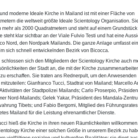
und moderne Ideale Kirche in Mailand ist mit einer Fläche von
etern die weltweit größte Ideale Scientology Organisation. Si
n mehr als 2000 Quadratmetern und steht auf einem Grundstück
e steht klar sichtbar an der Viale Fulvio Testi und hat eine Auss
rco Nord, den Nordpark Mailands. Die ganze Anlage umfasst e
m sich schnell entwickelnden Bezirk von Bicocca.
 schlossen sich den Mitgliedern der Scientology Kirche auch m
önlichkeiten der Stadt an, die mit der Kirche zusammenarbeite
 zu erschaffen. Sie traten ans Rednerpult, um den Anwesenden 
mitzuteilen: Gianfranco Tucci, Stadtrat von Mailand; Marcello A
 Aktivitäten der Stadtpolizei Mailands; Carlo Proserpio, Präsiden
r Nord-Mailands; Gelek Yakar, Präsident des Mandala-Zentrum
wahrung Tibets; und Fabio Bergomi, Mitglied des Führungsrates
tes Mailand für die Leistung ehrenamtlicher Dienste.
cci hieß die Kirche in ihren neuen Räumlichkeiten willkommen. 
cientology Kirche einer solchen Größe in unserem Bezirk zu hab
re vielfältigen sozialen und kulturellen Realitäten; sie dient auc