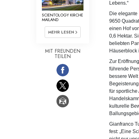
Lebens.“
Die elegante 
SCIENTOLOGY KIRCHE
MAILAND
9650 Quadratm
einen Hof vo
MEHR LESEN
0,6 Hektar. Si
beliebten Pa
MIT FREUNDEN
Häuserblock i
TEILEN
Zur Eröffnung
führende Pers
bessere Welt
Begeisterung 
für sportliche
Handelskamme
kulturelle Be
Ballungsgebie
Gianfranco Tu
fest: „Eine S
nicht nur unse