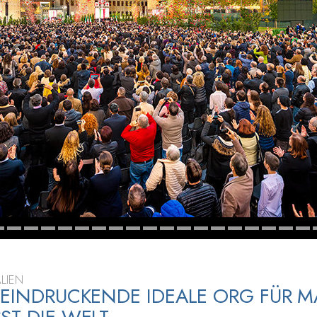
– Was ist Größe?
ALIEN
EEINDRUCKENDE IDEALE ORG FÜR 