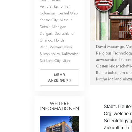
Ventura, Kalifornien
Columbus, Central Ohio
Kansas City, Missouri
Detroit, Michigan
Stuttgart, Deutschland
Orlando, Florida
David Miscavige, Vor
Perth, Westaustralien
Religious Technolog
Silicon Valley, Kalifornien
anwesenden Tausend
Salt Lake City, Utah
Gästen leidenschaftli
Bühne betrat, um die
MEHR
Kirche Mailand einz
ANZEIGEN
WEITERE
Stadt‘. Heute 
INFORMATIONEN
Org, welche 
Scientology 
Zukunft mit 