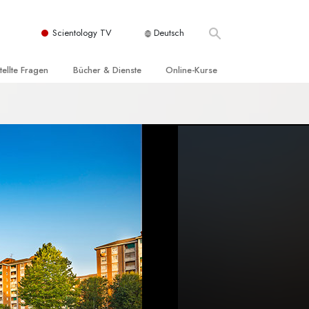
Scientology TV
Deutsch
tellte Fragen
Bücher & Dienste
Online-Kurse
nd und
nführende Bücher
Wie man Konflikte löst
nde Prinzipien
örbücher
Die Dynamiken des Daseins
einer Scientology Kirche
nführungsvorträge
Die Bestandteile des Verstehens
sation der Scientology
nführungsfilme
Lösungen für eine gefährliche Umwelt
nführende Dienste
Beistände bei Krankheiten und
Verletzungen
t für
Integrität und Ehrlichkeit
Rights
Ehe
liche
Die emotionelle Tonskala