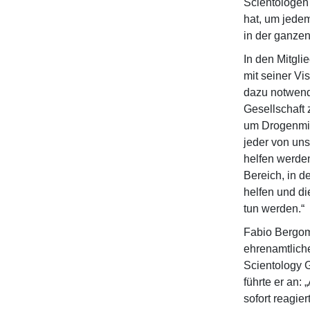
Scientologen
hat, um jede
in der ganzen
In den Mitgli
mit seiner Vi
dazu notwend
Gesellschaft
um Drogenmis
jeder von uns
helfen werde
Bereich, in d
helfen und di
tun werden.“
Fabio Bergom
ehrenamtlich
Scientology G
führte er an:
sofort reagie