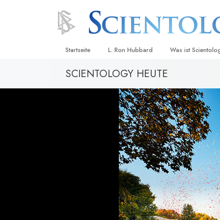
Startseite
L. Ron Hubbard
Was ist Scientolo
SCIENTOLOGY HEUTE
Anschauungen un
Scientology Beke
Kodizes
Was Scientologen
sagen
Lernen Sie einen
Innerhalb einer S
Die Grundprinzip
Eine Einführung in