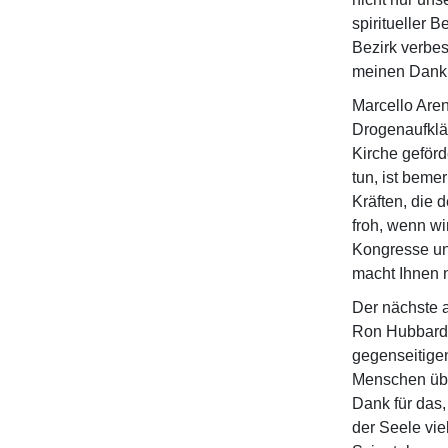
spiritueller 
Bezirk verbe
meinen Dank.
Marcello Aren
Drogenaufklä
Kirche geförd
tun, ist beme
Kräften, die 
froh, wenn wi
Kongresse und
macht Ihnen n
Der nächste a
Ron Hubbard, 
gegenseitige
Menschen übe
Dank für das,
der Seele vie