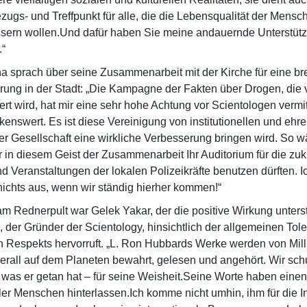
Bezugs- und Treffpunkt für alle, die die Lebensqualität der Mens
ssern wollen.Und dafür haben Sie meine andauernde Unterstüt
“
a sprach über seine Zusammenarbeit mit der Kirche für eine bre
rung in der Stadt: „Die Kampagne der Fakten über Drogen, die 
ert wird, hat mir eine sehr hohe Achtung vor Scientologen vermit
rkenswert. Es ist diese Vereinigung von institutionellen und ehr
der Gesellschaft eine wirkliche Verbesserung bringen wird. So w
r in diesem Geist der Zusammenarbeit Ihr Auditorium für die zuk
 Veranstaltungen der lokalen Polizeikräfte benutzen dürften. Ic
ichts aus, wenn wir ständig hierher kommen!“
m Rednerpult war Gelek Yakar, der die positive Wirkung unterstr
der Gründer der Scientology, hinsichtlich der allgemeinen Tol
n Respekts hervorruft. „L. Ron Hubbards Werke werden von Mil
rall auf dem Planeten bewahrt, gelesen und angehört. Wir sch
 was er getan hat – für seine Weisheit.Seine Worte haben eine
ler Menschen hinterlassen.Ich komme nicht umhin, ihm für die In