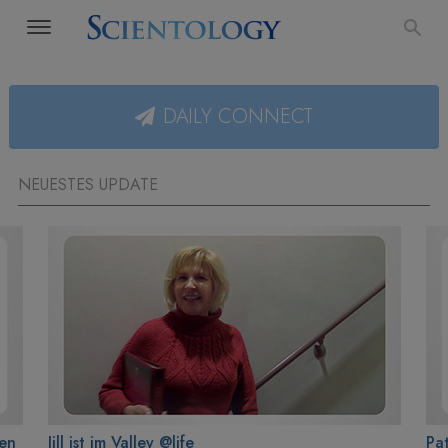
DAILY CONNECT
NEUESTES UPDATE
en
Jill ist im Valley @life
Pat