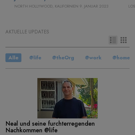
NORTH HOLLYWOOD, KALIFORNIEN
9. JANUAR 2023
LOS
AKTUELLE UPDATES
Alle
@life
@theOrg
@work
@home
Neal und seine furchter­regenden
Nachkommen @life