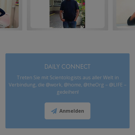
DAILY CONNECT
Treten Sie mit Scientologists aus aller Welt in
Verbindung, die @work, @home, @theOrg – @LIFE –
gedeihen!
Anmelden