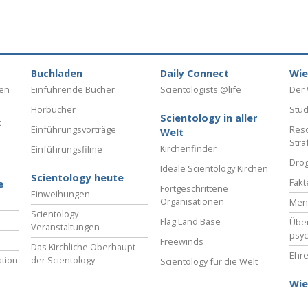
Buchladen
Daily Connect
Wie
ben
Einführende Bücher
Scientologists @life
Der 
Hörbücher
Stud
Scientology in aller
t
Einführungsvorträge
Reso
Welt
Stra
Kirchenfinder
Einführungsfilme
Drog
Ideale Scientology Kirchen
Scientology heute
Fakt
e
Fortgeschrittene
Einweihungen
Organisationen
Men
Scientology
Flag Land Base
Übe
Veranstaltungen
psyc
Freewinds
Das Kirchliche Oberhaupt
Ehre
tion
der Scientology
Scientology für die Welt
Wie