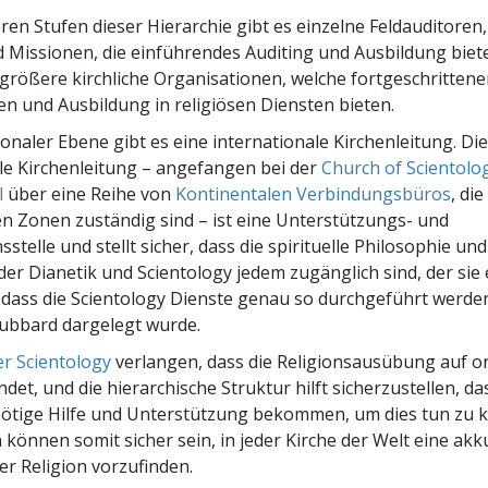
– Was ist Größe?
ren Stufen dieser Hierarchie gibt es einzelne Feldauditoren,
Missionen, die einführendes Auditing und Ausbildung biet
d größere kirchliche Organisationen, welche fortgeschrittene
en und Ausbildung in religiösen Diensten bieten.
onaler Ebene gibt es eine internationale Kirchenleitung. Di
e Kirchenleitung – angefangen bei der
Church of Scientolo
l
über eine Reihe von
Kontinentalen Verbindungsbüros
, die
n Zonen zuständig sind – ist eine Unterstützungs- und
stelle und stellt sicher, dass die spirituelle Philosophie und
er Dianetik und Scientology jedem zugänglich sind, der sie
dass die Scientology Dienste genau so durchgeführt werden
ubbard dargelegt wurde.
r Scientology
verlangen, dass die Religionsausübung auf o
ndet, und die hierarchische Struktur hilft sicherzustellen, da
nötige Hilfe und Unterstützung bekommen, um dies tun zu k
 können somit sicher sein, in jeder Kirche der Welt eine akk
er Religion vorzufinden.