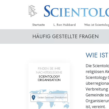
Startseite
L. Ron Hubbard
Was ist Scientolo
HÄUFIG GESTELLTE FRAGEN
Anschauungen un
Scientology Beke
Kodizes
WIE IS
Was Scientologen
sagen
Die Scientolo
FINDEN SIE IHRE
religiösen Ak
NÄCHSTGELEGENE
Lernen Sie einen
SCIENTOLOGY
Scientology 
ORGANISATION
Innerhalb einer S
überregiona
Verbreitung 
Die Grundprinzip
Gemeinde so
Organisierun
Eine Einführung in
ist, vereint.