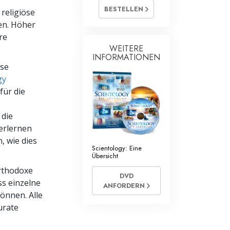
BESTELLEN
 religiöse
Antworten auf das Drogenproblem
en. Höher
re
Kinder
WEITERE
INFORMATIONEN
Werkzeuge für den Arbeitsplatz
ese
gy
Ethik und die Zustände
 für die
Die Ursache von Unterdrückung
 die
Ermittlungen
 erlernen
, wie dies
Grundlagen des Organisierens
Scientology: Eine
Übersicht
Die Grundlagen von Public Relations
rthodoxe
DVD
ss einzelne
Planziele und Ziele
ANFORDERN
önnen. Alle
Die Technologie des Studierens
urate
Kommunikation