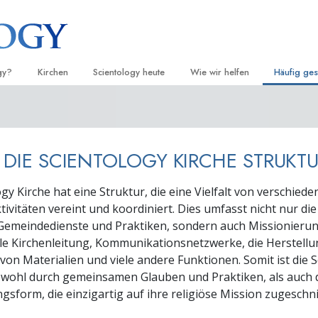
gy?
Kirchen
Scientology heute
Wie wir helfen
Häufig ges
d Praxis
Finden Sie eine Kirche
Einweihungen
Der Weg zum Glücklichsein
Hintergru
Ei
grundlege
nntnisse und
Ideale Scientology Kirchen
Scientology Veranstaltungen
Applied Scholastics
H
Innerhalb 
T DIE SCIENTOLOGY KIRCHE STRUKTU
Fortgeschrittene Organisationen
David Miscavige – Kirchliches
Criminon
Ei
 über Scientology
Oberhaupt von Scientology
Die Organi
gy Kirche hat eine Struktur, die eine Vielfalt von verschied
Flag Land Base
Narconon
Ei
tivitäten vereint und koordiniert. Dies umfasst nicht nur die
 Scientologen kennen
Freewinds
Fakten über Drogen
Ei
Gemeindedienste und Praktiken, sondern auch Missionierun
cientology Kirche
le Kirchenleitung, Kommunikationsnetzwerke, die Herstell
Scientology für die Welt
United for Human Rights (Verein
von Materialien und viele andere Funktionen. Somit ist die 
Menschenrechte)
ien der Scientology
wohl durch gemeinsamen Glauben und Praktiken, als auch 
Citizens Commission on Human 
gsform, die einzigartig auf ihre religiöse Mission zugeschn
 die Dianetik
Ehrenamtliche Scientology Geist