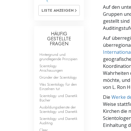
Liebe und Hass 
Auf den unte
LISTE ANZEIGEN
Gruppen und 
gestellt sin
Auditingstuf
HÄUFIG
Auf überregi
GESTELLTE
FRAGEN
überregional
Internationa
Hintergrund und
geografische
grundlegende Prinzipien
Koordinations
Scientology
Anschauungen
Wahrheiten d
Gründer der Scientology
möchte, und 
Was Scientology für den
von L. Ron H
Einzelnen tut
Scientology und Dianetik
Die
Werke de
Bücher
Weise stattfi
Ausbildungsdienste der
Kirchen die 
Scientology und Dianetik
Scientologen
Scientology und Dianetik
Auditing
Einhaltung d
Clear