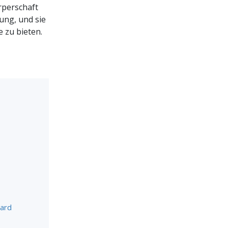
rperschaft
ung, und sie
 zu bieten.
bard