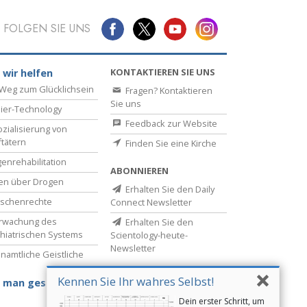
FOLGEN SIE UNS
KONTAKTIEREN SIE UNS
 wir helfen
Weg zum Glücklichsein
Fragen? Kontaktieren
Sie uns
ier-Technology
Feedback zur Website
zialisierung von
ftätern
Finden Sie eine Kirche
enrehabilitation
ABONNIEREN
en über Drogen
Erhalten Sie den Daily
schenrechte
Connect Newsletter
rwachung des
Erhalten Sie den
hiatrischen Systems
Scientology-heute-
Newsletter
namtliche Geistliche
Kennen Sie Ihr wahres Selbst!
 man gesund bleibt
Dein erster Schritt, um