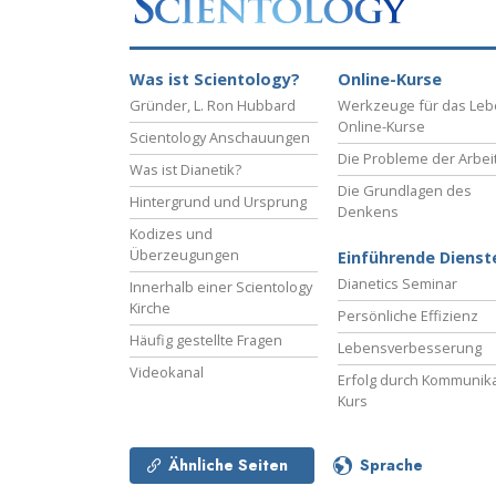
Was ist Scientology?
Online-Kurse
Gründer, L. Ron Hubbard
Werkzeuge für das Le
Online-Kurse
Scientology Anschauungen
Die Probleme der Arbei
Was ist Dianetik?
Die Grundlagen des
Hintergrund und Ursprung
Denkens
Kodizes und
Überzeugungen
Einführende Dienst
Dianetics Seminar
Innerhalb einer Scientology
Kirche
Persönliche Effizienz
Häufig gestellte Fragen
Lebensverbesserung
Videokanal
Erfolg durch Kommunika
Kurs
Ähnliche Seiten
Sprache