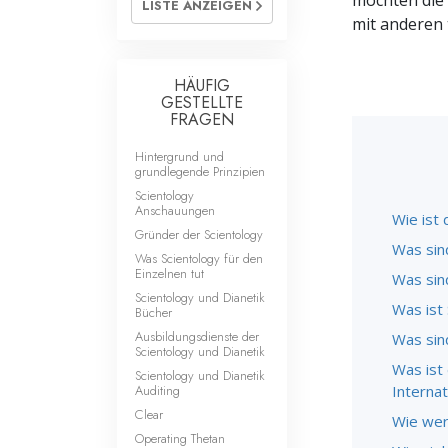
möchten die 
LISTE ANZEIGEN
Liebe und Hass 
mit anderen t
HÄUFIG
GESTELLTE
FRAGEN
Hintergrund und
grundlegende Prinzipien
Scientology
Anschauungen
Wie ist 
Gründer der Scientology
Was sin
Was Scientology für den
Einzelnen tut
Was sin
Scientology und Dianetik
Was ist 
Bücher
Ausbildungsdienste der
Was sind
Scientology und Dianetik
Was ist
Scientology und Dianetik
Auditing
Interna
Clear
Wie wer
Operating Thetan