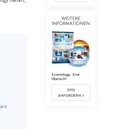
logy hatten,
Antworten auf das Drogenproblem
WEITERE
Kinder
INFORMATIONEN
Werkzeuge für den Arbeitsplatz
Ethik und die Zustände
Die Ursache von Unterdrückung
Ermittlungen
Scientology: Eine
Übersicht
Grundlagen des Organisierens
DVD
Die Grundlagen von Public Relations
ANFORDERN
Planziele und Ziele
bard
Die Technologie des Studierens
Kommunikation