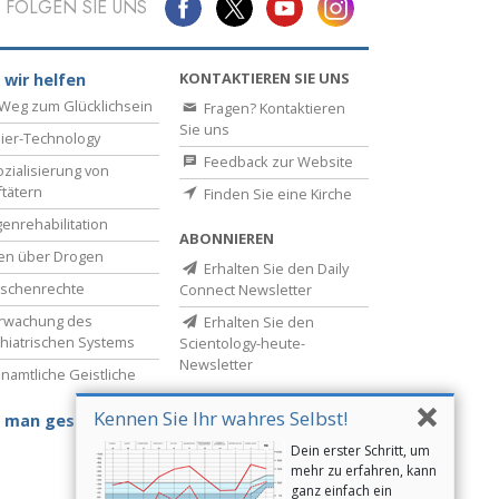
FOLGEN SIE UNS
KONTAKTIEREN SIE UNS
 wir helfen
Weg zum Glücklichsein
Fragen? Kontaktieren
Sie uns
ier-Technology
Feedback zur Website
zialisierung von
ftätern
Finden Sie eine Kirche
enrehabilitation
ABONNIEREN
en über Drogen
Erhalten Sie den Daily
schenrechte
Connect Newsletter
rwachung des
Erhalten Sie den
hiatrischen Systems
Scientology-heute-
Newsletter
namtliche Geistliche
Kennen Sie Ihr wahres Selbst!
 man gesund bleibt
Dein erster Schritt, um
mehr zu erfahren, kann
ganz einfach ein