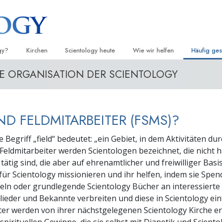
gy?
Kirchen
Scientology heute
Wie wir helfen
Häufig ges
IE ORGANISATION DER SCIENTOLOGY
d Praxis
Finden Sie eine Kirche
Einweihungen
Der Weg zum Glücklichsein
Hintergru
Ei
grundlege
nntnisse und
Ideale Scientology Kirchen
Scientology Veranstaltungen
Applied Scholastics
H
Innerhalb 
ND FELDMITARBEITER (FSMS)?
Fortgeschrittene Organisationen
David Miscavige – Kirchliches
Criminon
Ei
 über Scientology
Oberhaupt von Scientology
Die Organi
Flag Land Base
Narconon
Ei
 Begriff „field“ bedeutet: „ein Gebiet, in dem Aktivitäten du
 Scientologen kennen
 Feldmitarbeiter werden Scientologen bezeichnet, die nicht 
Freewinds
Fakten über Drogen
Ei
 tätig sind, die aber auf ehrenamtlicher und freiwilliger Bas
cientology Kirche
 für Scientology missionieren und ihr helfen, indem sie Spen
Scientology für die Welt
United for Human Rights (Verein
Menschenrechte)
ln oder grundlegende Scientology Bücher an interessierte
ien der Scientology
lieder und Bekannte verbreiten und diese in Scientology ei
Citizens Commission on Human 
 die Dianetik
ter werden von ihrer nächstgelegenen Scientology Kirche er
Ehrenamtliche Scientology Geist