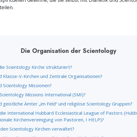
spirituellen Gewinne, die sie selbst mit Dianetik und Sciento
– Was ist Größe?
eilen.
Die Organisation der Scientology
die Scientology Kirche strukturiert?
d Klasse-V-Kirchen und Zentrale Organisationen?
d Scientology Missionen?
Scientology Missions International (SMI)?
 geistliche Ämter „im Feld“ und religiöse Scientology Gruppen?
 die International Hubbard Ecclesiastical League of Pastors (Hub
tionale Kirchenvereinigung von Pastoren, I HELP)?
den Scientology Kirchen verwaltet?