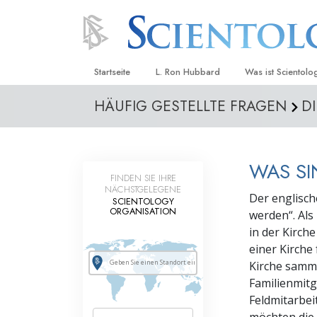
Startseite
L. Ron Hubbard
Was ist Scientolo
HÄUFIG GESTELLTE FRAGEN
D
Anschauungen un
Scientology Beke
Kodizes
WAS SI
Was Scientologen
FINDEN SIE IHRE
sagen
NÄCHSTGELEGENE
Der englische
SCIENTOLOGY
Lernen Sie einen
ORGANISATION
werden“. Als
in der Kirche
Innerhalb einer S
einer Kirche
Kirche samme
Die Grundprinzip
Familienmitg
Eine Einführung in
Feldmitarbei