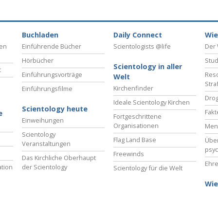
Buchladen
Daily Connect
Wie
ben
Einführende Bücher
Scientologists @life
Der 
Hörbücher
Stud
Scientology in aller
t
Einführungsvorträge
Reso
Welt
Stra
Kirchenfinder
Einführungsfilme
Drog
Ideale Scientology Kirchen
Scientology heute
Fakt
e
Fortgeschrittene
Einweihungen
Organisationen
Men
Scientology
Flag Land Base
Übe
Veranstaltungen
psyc
Freewinds
Das Kirchliche Oberhaupt
Ehre
tion
der Scientology
Scientology für die Welt
Wie