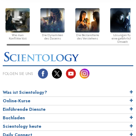
Wie man
Die Dynamiken
Die Bestandteile
Lösungen für
Konflikte löst
des Daseins
des Verstehens
eine gefährliche
Umwelt
FOLGEN SIE UNS
Was ist Scientology?
Online-Kurse
Einführende Dienste
Buchladen
Scientology heute
Daily Connect