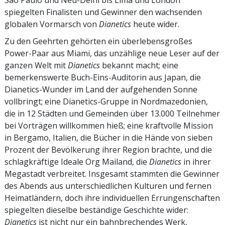
São Paulo und Neu-Delhi bis Lima und London
spiegelten Finalisten und Gewinner den wachsenden
globalen Vormarsch von
Dianetics
heute wider.
Zu den Geehrten gehörten ein überlebensgroßes
Power-Paar aus Miami, das unzählige neue Leser auf der
ganzen Welt mit
Dianetics
bekannt macht; eine
bemerkenswerte Buch-Eins-Auditorin aus Japan, die
Dianetics-Wunder im Land der aufgehenden Sonne
vollbringt; eine Dianetics-Gruppe in Nordmazedonien,
die in 12 Städten und Gemeinden über 13.000 Teilnehmer
bei Vorträgen willkommen hieß; eine kraftvolle Mission
in Bergamo, Italien, die Bücher in die Hände von sieben
Prozent der Bevölkerung ihrer Region brachte, und die
schlagkräftige Ideale Org Mailand, die
Dianetics
in ihrer
Megastadt verbreitet. Insgesamt stammten die Gewinner
des Abends aus unterschiedlichen Kulturen und fernen
Heimatländern, doch ihre individuellen Errungenschaften
spiegelten dieselbe beständige Geschichte wider:
Dianetics
ist nicht nur ein bahnbrechendes Werk,