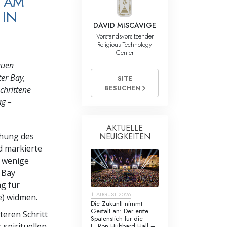
E AM
 IN
DAVID MISCAVIGE
Vorstandsvorsitzender
Religious Technology
Center
euen
ter Bay,
SITE
BESUCHEN
chrittene
ag –
AKTUELLE
NEUIGKEITEN
ihung des
d markierte
r wenige
 Bay
g für
1. AUGUST 2026
e) widmen.
Die Zukunft nimmt
Gestalt an: Der erste
teren Schritt
Spatenstich für die
 spirituellen
L. Ron Hubbard Hall –