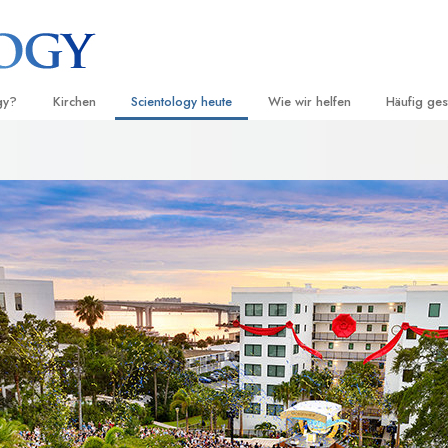
gy?
Kirchen
Scientology heute
Wie wir helfen
Häufig ges
d Praxis
Finden Sie eine Kirche
Einweihungen
Der Weg zum Glücklichsein
Hintergru
Ei
grundlege
nntnisse und
Ideale Scientology Kirchen
Scientology Veranstaltungen
Applied Scholastics
H
Innerhalb 
Fortgeschrittene Organisationen
David Miscavige – Kirchliches
Criminon
Ei
 über Scientology
Oberhaupt von Scientology
Die Organi
Flag Land Base
Narconon
Ei
 Scientologen kennen
Freewinds
Fakten über Drogen
Ei
cientology Kirche
Scientology für die Welt
United for Human Rights (Verein
Menschenrechte)
ien der Scientology
Citizens Commission on Human 
 die Dianetik
Ehrenamtliche Scientology Geist