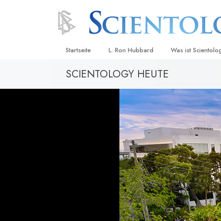
Startseite
L. Ron Hubbard
Was ist Scientolo
SCIENTOLOGY HEUTE
Anschauungen un
Scientology Beke
Kodizes
Was Scientologen
sagen
Lernen Sie einen
Innerhalb einer S
Die Grundprinzip
Eine Einführung in