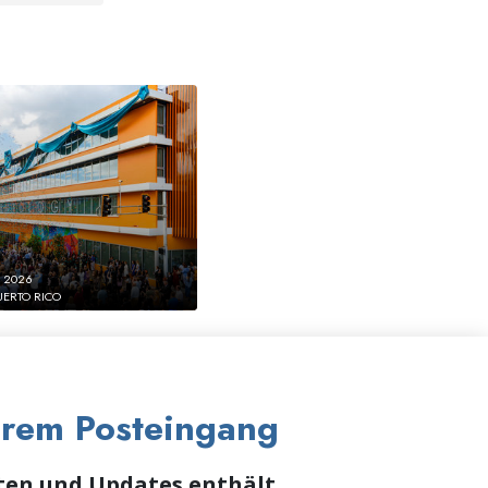
 2026
UERTO RICO
Ihrem Posteingang
iten und Updates enthält