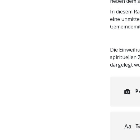
neben dem s
In diesem R
eine unmitte
Gemeindemit
Die Einweihu
spirituellen
dargelegt wu
P
T