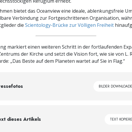
echsstöckigen Refugium erhebt.
ahmen bietet das Oceanview eine ideale, ablenkungsfreie 
lbare Verbindung zur Fortgeschrittenen Organisation, wäh
glieder die
Scientology-Brücke zur Völligen Freiheit
hinaufg
ng markiert einen weiteren Schritt in der fortlaufenden Ex
 Zentrums der Kirche und setzt die Vision fort, wie sie von L
rde: „Das Beste auf dem Planeten wartet auf Sie in Flag.“
ressefotos
BILDER DOWNLOAD
ext dieses Artikels
TEXT KOPIER