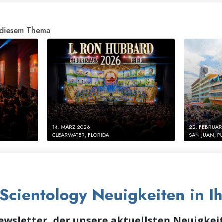
 diesem Thema
14. MÄRZ 2026
22. FEBRUAR
CLEARWATER, FLORIDA
SAN JUAN, P
 Scientology Neuigkeiten in 
ewsletter, der unsere aktuellsten Neuigke