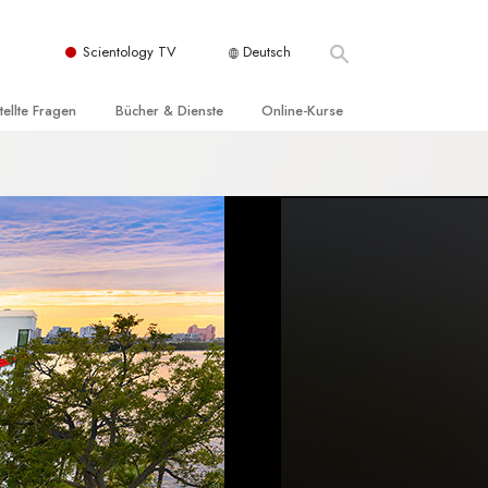
Scientology TV
Deutsch
tellte Fragen
Bücher & Dienste
Online-Kurse
nd und
nführende Bücher
Wie man Konflikte löst
nde Prinzipien
örbücher
Die Dynamiken des Daseins
einer Scientology Kirche
nführungsvorträge
Die Bestandteile des Verstehens
sation der Scientology
nführungsfilme
Lösungen für eine gefährliche Umwelt
nführende Dienste
Beistände bei Krankheiten und
Verletzungen
t für
Integrität und Ehrlichkeit
Rights
Ehe
liche
Die emotionelle Tonskala