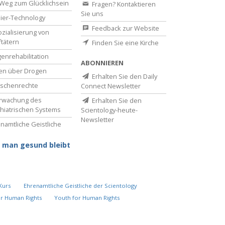
Weg zum Glücklichsein
Fragen? Kontaktieren
Sie uns
ier-Technology
Feedback zur Website
zialisierung von
ftätern
Finden Sie eine Kirche
enrehabilitation
ABONNIEREN
en über Drogen
Erhalten Sie den Daily
schenrechte
Connect Newsletter
rwachung des
Erhalten Sie den
hiatrischen Systems
Scientology-heute-
Newsletter
namtliche Geistliche
 man gesund bleibt
Kurs
Ehrenamtliche Geistliche der Scientology
or Human Rights
Youth for Human Rights