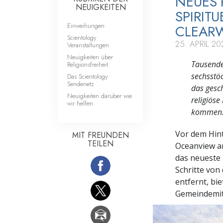
NEUES 
NEUIGKEITEN
SPIRIT
Einweihungen
CLEARW
Scientology
25. APRIL 20
Veranstaltungen
Neuigkeiten über
Tausende
Religionsfreiheit
sechsstö
Das Scientology
Sendenetz
das gesc
Neuigkeiten darüber wie
religiöse
wir helfen
kommen
Vor dem Hin
MIT FREUNDEN
TEILEN
Oceanview a
das neueste 
Schritte von
entfernt, bi
Gemeindemitg