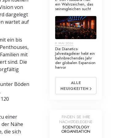
ein Wahrzeichen, das
Vision von
seinesgleichen sucht
ard dargelegt
n wartet auf
it ein bis
9. MAI 2026
 Penthouses,
Die Dianetics-
Jahrestagsfeier hebt ein
 Familien mit
bahnbrechendes Jahr
rt sind. Die
der globalen Expansion
hervor
rgfältig
ALLE
runter Böden
NEUIGKEITEN
,
 120
zu einer
FINDEN SIE IHRE
NÄCHSTGELEGENE
n der Nähe
SCIENTOLOGY
 die sich
ORGANISATION