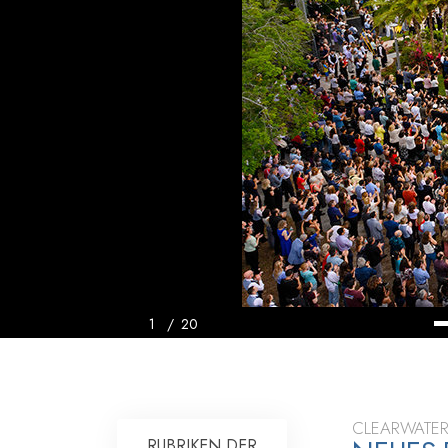
Liebe und Hass 
1
/
20
CLEARWATER
RUBRIKEN DER