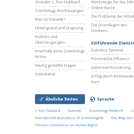
Gründer, L. Ron Hubbard
Werkzeuge für das Le
Online-Kurse
Scientology Anschauungen
Die Probleme der Arbei
Was ist Dianetik?
Die Grundlagen des
Hintergrund und Ursprung
Denkens
Kodizes und
Überzeugungen
Einführende Dienst
Dianetics Seminar
Innerhalb einer Scientology
Kirche
Persönliche Effizienz
Häufig gestellte Fragen
Lebensverbesserung
Videokanal
Erfolg durch Kommunika
Kurs
Ähnliche Seiten
Sprache
L. Ron Hubbard
Dianetik
Scientology Network
S
International Association of Scientologists
Der Weg zum 
Citizens Commission on Human Rights