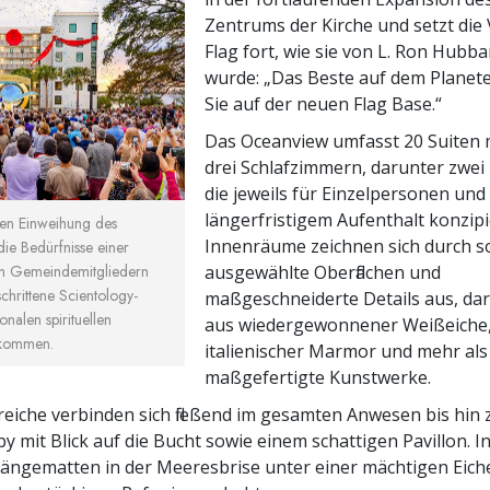
Zentrums der Kirche und setzt die 
Flag fort, wie sie von L. Ron Hubb
wurde: „Das Beste auf dem Planete
Sie auf der neuen Flag Base.“
Das Oceanview umfasst 20 Suiten m
drei Schlafzimmern, darunter zwei
die jeweils für Einzelpersonen und
längerfristigem Aufenthalt konzipie
len Einweihung des
Innenräume zeichnen sich durch so
e Bedürfnisse einer
ausgewählte Oberflächen und
n Gemeindemitgliedern
eschrittene Scientology-
maßgeschneiderte Details aus, da
onalen spirituellen
aus wiedergewonnener Weißeiche
 kommen.
italienischer Marmor und mehr als
maßgefertigte Kunstwerke.
iche verbinden sich fließend im gesamten Anwesen bis hin 
y mit Blick auf die Bucht sowie einem schattigen Pavillon. I
ngematten in der Meeresbrise unter einer mächtigen Eiche,