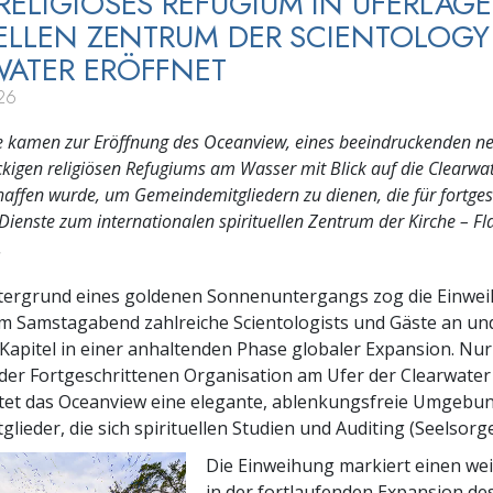
RELIGIÖSES REFUGIUM IN UFERLAG
UELLEN ZENTRUM DER SCIENTOLOGY
ATER ERÖFFNET
26
 kamen zur Eröffnung des Oceanview, eines beeindruckenden n
ckigen religiösen Refugiums am Wasser mit Blick auf die Clearwa
haffen wurde, um Gemeindemitgliedern zu dienen, die für fortges
 Dienste zum internationalen spirituellen Zentrum der Kirche – Fl
.
tergrund eines goldenen Sonnenuntergangs zog die Einwe
m Samstagabend zahlreiche Scientologists und Gäste an un
Kapitel in einer anhaltenden Phase globaler Expansion. Nu
 der Fortgeschrittenen Organisation am Ufer der Clearwater
etet das Oceanview eine elegante, ablenkungsfreie Umgebun
lieder, die sich spirituellen Studien und Auditing (Seelsorg
Die Einweihung markiert einen wei
in der fortlaufenden Expansion des