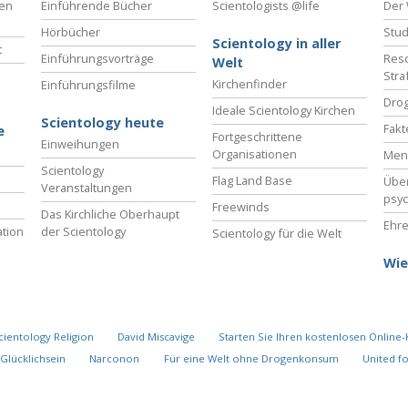
ben
Einführende Bücher
Scientologists @life
Der 
Hörbücher
Stud
Scientology in aller
t
Einführungsvorträge
Reso
Welt
Stra
Kirchenfinder
Einführungsfilme
Drog
Ideale Scientology Kirchen
Scientology heute
Fakt
e
Fortgeschrittene
Einweihungen
Organisationen
Men
Scientology
Flag Land Base
Übe
Veranstaltungen
psyc
Freewinds
Das Kirchliche Oberhaupt
Ehre
tion
der Scientology
Scientology für die Welt
Wie
cientology Religion
David Miscavige
Starten Sie Ihren kostenlosen Online-
Glücklichsein
Narconon
Für eine Welt ohne Drogenkonsum
United f