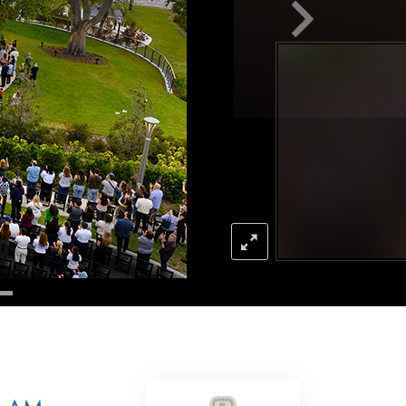
Antworten auf das Drogenproblem
Kinder
Werkzeuge für den Arbeitsplatz
Ethik und die Zustände
Die Ursache von Unterdrückung
Ermittlungen
Grundlagen des Organisierens
Die Grundlagen von Public Relations
Planziele und Ziele
Die Technologie des Studierens
Kommunikation