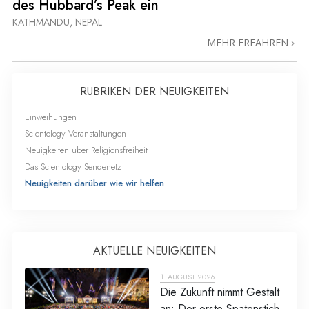
des Hubbard’s Peak ein
KATHMANDU, NEPAL
MEHR ERFAHREN
RUBRIKEN DER NEUIGKEITEN
Einweihungen
Scientology Veranstaltungen
Neuigkeiten über Religionsfreiheit
Das Scientology Sendenetz
Neuigkeiten darüber wie wir helfen
AKTUELLE NEUIGKEITEN
1. AUGUST 2026
Die Zukunft nimmt Gestalt
an: Der erste Spatenstich