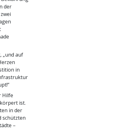
n der
 zwei
tagen
t
nade
, „und auf
 Herzen
tition in
nfrastruktur
pt!“
 Hilfe
körpert ist.
ten in der
d schützten
tädte –