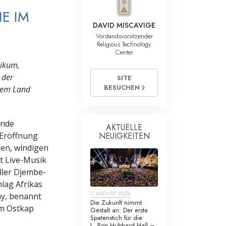
E IM
DAVID MISCAVIGE
Vorstandsvorsitzender
Religious Technology
Center
likum,
 der
SITE
BESUCHEN
esem Land
ende
AKTUELLE
NEUIGKEITEN
 Eröffnung
gen, windigen
t Live-Musik
ller Djembe-
lag Afrikas
1. AUGUST 2026
ay, benannt
Die Zukunft nimmt
im Ostkap
Gestalt an: Der erste
Spatenstich für die
L. Ron Hubbard Hall –