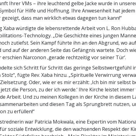
nft Ihrer VMs – ihre leuchtend gelbe Jacke wurde in unsere
ymbol für Hilfe und Hoffnung. Ihre Anwesenheit hat jedem
 gezeigt, dass man wirklich etwas dagegen tun kann
!“
 Xaba würdigte die lebensrettende Arbeit von L. Ron Hubb
ilitations-Technology. „Die Geschichte eines jungen Mann
och zutiefst. Sein Kampf führte ihn an den Abgrund, wo auf
d und auf der anderen Seite das Gefängnis wartete. Doch wi
 erschien Narconon ‚gerade rechtzeitig vor seiner Tür‘.
elte sich Schritt für Schritt das geringe Selbstwertgefühl i
 Stolz“, fügte Rev. Xaba hinzu. „Spirituelle Verwirrung verwa
Zielsetzung. Oder, wie er es mir erzählt: ‚Ich bin mir selbst 
 jetzt die Person, zu der ich werde.‘ Ihre Kirche leistet immer
e Arbeit. Und zu meinen Kollegen in der Kirche in diesem L
usammenarbeiten und diesen Tag als Sprungbrett nutzen, 
on zu erfüllen!“
astrednerin war Patricia Mokwala, eine Expertin vom Nation
für soziale Entwicklung, die den wachsenden Respekt der Ki