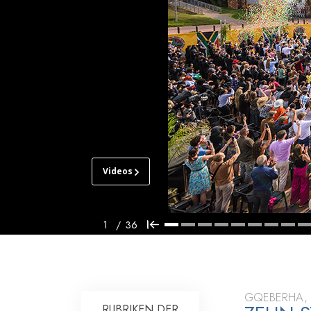
Liebe und Hass 
Videos
SCIENTOLOGY
KIRCHE
OSTKAP
1
/
36
BESICHTIGUNG
EINWEIHUNG
GQEBERHA, 
RUBRIKEN DER