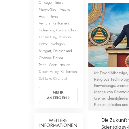
Chicago, Illinois
Mexiko-Stadt, Mexiko
Austin, Texas
Ventura, Kalifornien
Columbus, Central Ohio
Kansas City, Missouri
Detroit, Michigan
Stuttgart, Deutschland
Orlando, Florida
Perth, Westaustralien
Silicon Valley, Kalifornien
Mr David Miscavige,
Salt Lake City, Utah
Religious Technology 
Einweihungszeremoni
Menge von Scientol
MEHR
ANZEIGEN
Gemeindemitglieder
Persönlichkeiten un
Die Zukunft 
WEITERE
INFORMATIONEN
Scientology-