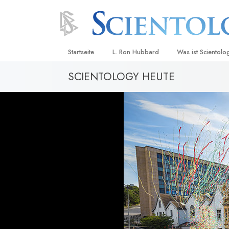
Startseite
L. Ron Hubbard
Was ist Scientolo
SCIENTOLOGY HEUTE
Anschauungen un
Scientology Beke
Kodizes
Was Scientologen
sagen
Lernen Sie einen
Innerhalb einer S
Die Grundprinzip
Eine Einführung in