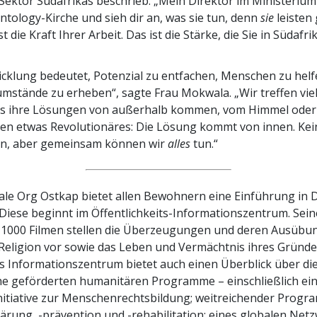
 Sektor Südafrikas beschrieb. „Mein Direktor im Ministerium
entology-Kirche und sieh dir an, was sie tun, denn
sie
leisten
ist die Kraft Ihrer Arbeit. Das ist die Stärke, die Sie in Südafr
icklung bedeutet, Potenzial zu entfachen, Menschen zu helf
mstände zu erheben“, sagte Frau Mokwala. „Wir treffen viel
ss ihre Lösungen von außerhalb kommen, vom Himmel oder
ren etwas Revolutionäres: Die Lösung kommt von innen. Kei
tun, aber gemeinsam können wir
alles
tun.“
ale Org Ostkap bietet allen Bewohnern eine Einführung in D
 Diese beginnt im Öffentlichkeits-Informationszentrum. Sein
 1000 Filmen stellen die Überzeugungen und deren Ausübun
Religion vor sowie das Leben und Vermächtnis ihres Gründer
 Informationszentrum bietet auch einen Überblick über die
he geförderten humanitären Programme – einschließlich ei
nitiative zur Menschenrechtsbildung; weitreichender Progr
rung, -prävention und -rehabilitation; eines globalen Net