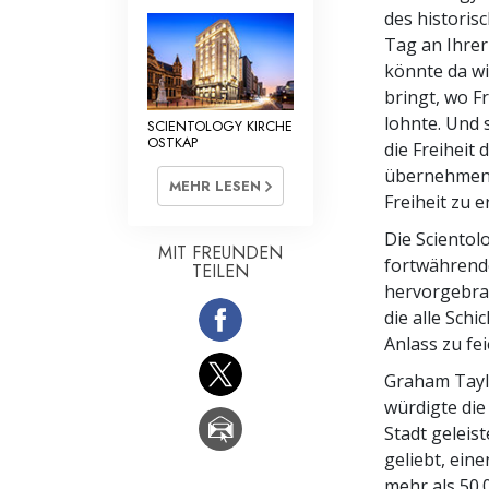
des historis
Tag an Ihrer
könnte da wi
bringt, wo F
lohnte. Und 
SCIENTOLOGY KIRCHE
OSTKAP
die Freiheit 
übernehmen,
MEHR LESEN
Freiheit zu e
Die Scientol
MIT FREUNDEN
fortwährend
TEILEN
hervorgebrac
die alle Sch
Anlass zu fe
Graham Taylo
würdigte die
Stadt geleist
geliebt, ein
mehr als 50.