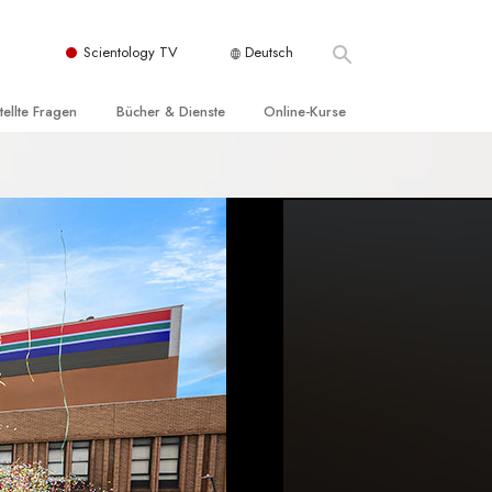
Scientology TV
Deutsch
tellte Fragen
Bücher & Dienste
Online-Kurse
nd und
nführende Bücher
Wie man Konflikte löst
nde Prinzipien
örbücher
Die Dynamiken des Daseins
einer Scientology Kirche
nführungsvorträge
Die Bestandteile des Verstehens
sation der Scientology
nführungsfilme
Lösungen für eine gefährliche Umwelt
nführende Dienste
Beistände bei Krankheiten und
Verletzungen
t für
Integrität und Ehrlichkeit
Rights
Ehe
liche
Die emotionelle Tonskala