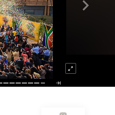
Antworten auf das Drogenproblem
Kinder
Werkzeuge für den Arbeitsplatz
Ethik und die Zustände
Die Ursache von Unterdrückung
Ermittlungen
Grundlagen des Organisierens
Die Grundlagen von Public Relations
Planziele und Ziele
Die Technologie des Studierens
Kommunikation