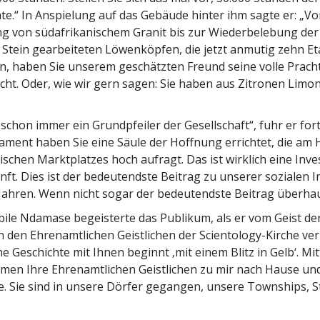
te.“ In Anspielung auf das Gebäude hinter ihm sagte er: „Vo
g von südafrikanischem Granit bis zur Wiederbelebung der
Stein gearbeiteten Löwenköpfen, die jetzt anmutig zehn E
n, haben Sie unserem geschätzten Freund seine volle Prach
ht. Oder, wie wir gern sagen: Sie haben aus Zitronen Limo
 schon immer ein Grundpfeiler der Gesellschaft“, fuhr er fort
ment haben Sie eine Säule der Hoffnung errichtet, die am
ischen Marktplatzes hoch aufragt. Das ist wirklich eine Inves
ft. Dies ist der bedeutendste Beitrag zu unserer sozialen I
 Jahren. Wenn nicht sogar der bedeutendste Beitrag überhau
ile Ndamase begeisterte das Publikum, als er vom Geist der
in den Ehrenamtlichen Geistlichen der Scientology-Kirche ver
e Geschichte mit Ihnen beginnt ‚mit einem Blitz in Gelb‘. Mit
men Ihre Ehrenamtlichen Geistlichen zu mir nach Hause un
e. Sie sind in unsere Dörfer gegangen, unsere Townships, S