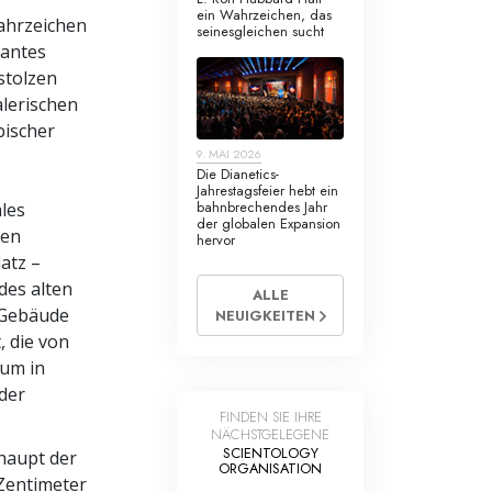
ein Wahrzeichen, das
Wahrzeichen
seinesgleichen sucht
gantes
stolzen
alerischen
bischer
s
9. MAI 2026
Die Dianetics-
Jahrestagsfeier hebt ein
bahnbrechendes Jahr
ales
der globalen Expansion
hen
hervor
atz –
des alten
ALLE
 Gebäude
NEUIGKEITEN
, die von
tum in
der
FINDEN SIE IHRE
NÄCHSTGELEGENE
SCIENTOLOGY
rhaupt der
ORGANISATION
 Zentimeter