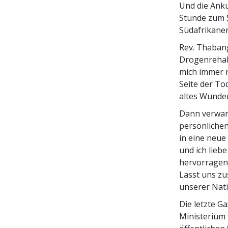
Und die Anku
Stunde zum S
Südafrikaner
Rev. Thabang
Drogenrehab
mich immer n
Seite der To
altes Wunder
Dann verwand
persönlichen
in eine neue 
und ich liebe
hervorragend
Lasst uns z
unserer Nati
Die letzte G
Ministerium 