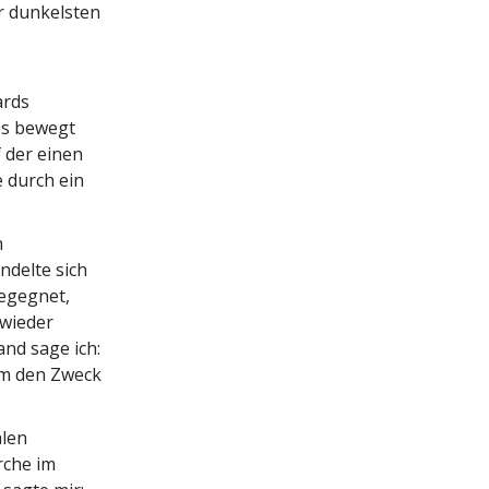
r dunkelsten
ards
es bewegt
 der einen
e durch ein
n
ndelte sich
begegnet,
 wieder
and sage ich:
um den Zweck
alen
rche im