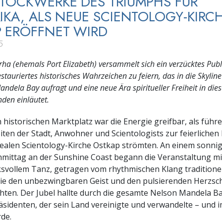
TOCKWERKE DES TRIUMPHS FÜR
IKA, ALS NEUE SCIENTOLOGY-KIRCH
 ERÖFFNET WIRD
5
rha (ehemals Port Elizabeth) versammelt sich ein verzücktes Pub
stauriertes historisches Wahrzeichen zu feiern, das in die Skyline
ndela Bay aufragt und eine neue Ära spiritueller Freiheit in di
den einläutet.
historischen Marktplatz war die Energie greifbar, als führ
iten der Stadt, Anwohner und Scientologists zur feierlichen
ealen Scientology-Kirche Ostkap strömten. An einem sonni
mittag an der Sunshine Coast begann die Veranstaltung mi
svollem Tanz, getragen vom rhythmischen Klang traditione
ie den unbezwingbaren Geist und den pulsierenden Herzsch
ten. Der Jubel hallte durch die gesamte Nelson Mandela B
sidenten, der sein Land vereinigte und verwandelte – und 
de.