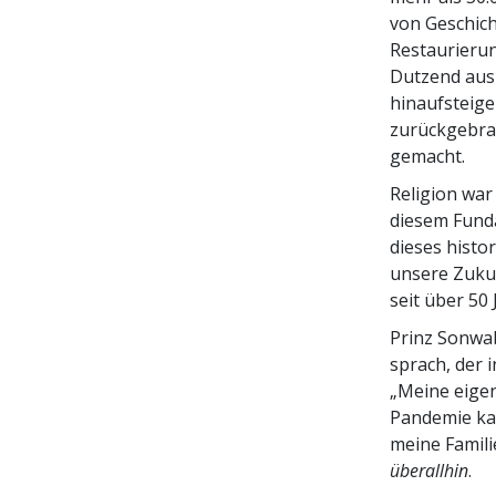
von Geschich
Restaurierun
Dutzend aus 
hinaufsteige
zurückgebrac
gemacht.
Religion war
diesem Funda
dieses histor
unsere Zukun
seit über 50
Prinz Sonwab
sprach, der 
„Meine eigen
Pandemie ka
meine Famili
überallhin
.