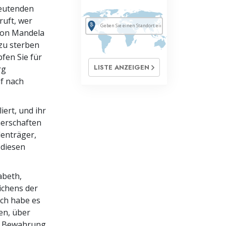
deutenden
ruft, wer
lson Mandela
 zu sterben
pfen Sie für
LISTE ANZEIGEN
rg
f nach
iert, und ihr
nerschaften
denträger,
 diesen
abeth,
ichens der
Ich habe es
hen, über
er Bewahrung