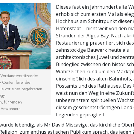
Dieses fast ein Jahrhundert alte 
erhob sich zum ersten Mal als ele
Hochhaus am Schnittpunkt dieser 
Hafenstadt – nicht weit von den m
Stränden der Algoa Bay. Nach akri
Restaurierung präsentiert sich da
zehnstöckige
Bauwerk heute als
architektonisches Juwel und zentr
Bindeglied zwischen den historisc
Wahrzeichen rund um den Marktpl
 Vorstandsvorsitzender
einschließlich des alten Bahnhofs, 
Center, leitet die
Postamts und des Rathauses. Das
e vor einer begeisterten
weist nun den Weg in eine Zukunft
ogy-
unbegrenztem spirituellen Wachs
n, führenden
diesem geschichtsträchtigen Land 
d Anwohnern.
Legenden geprägt ist.
wurde lebendig, als Mr David Miscavige, das kirchliche Obe
Religion, zum enthusiastischen Publikum sprach, das jeden