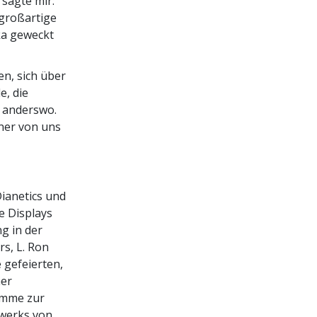
 sagte mir:
 großartige
ika geweckt
en, sich über
e, die
 anderswo.
ner von uns
ianetics und
e Displays
g in der
s, L. Ron
 gefeierten,
ner
amme zur
zwerks von