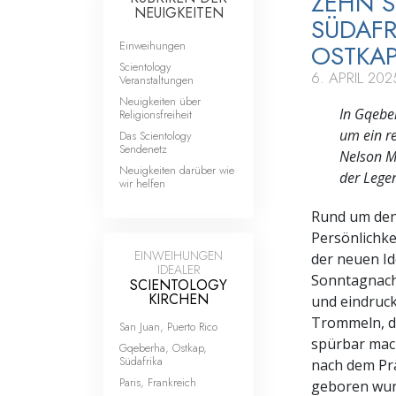
ZEHN S
NEUIGKEITEN
SÜDAFR
Einweihungen
OSTKAP
Scientology
6. APRIL 202
Veranstaltungen
Neuigkeiten über
In Gqebe
Religionsfreiheit
um ein re
Das Scientology
Sendenetz
Nelson Ma
Neuigkeiten darüber wie
der Legen
wir helfen
Rund um den 
Persönlichke
EINWEIHUNGEN
der neuen Id
IDEALER
Sonntagnach
SCIENTOLOGY
KIRCHEN
und eindruck
Trommeln, d
San Juan, Puerto Rico
spürbar mach
Gqeberha, Ostkap,
Südafrika
nach dem Prä
Paris, Frankreich
geboren wur