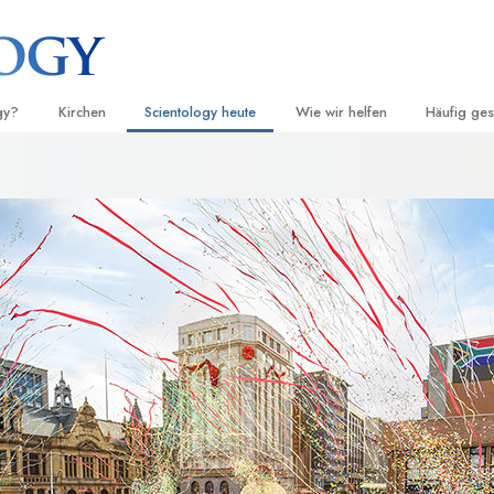
gy?
Kirchen
Scientology heute
Wie wir helfen
Häufig ges
d Praxis
Finden Sie eine Kirche
Einweihungen
Der Weg zum Glücklichsein
Hintergru
Ei
grundlege
nntnisse und
Ideale Scientology Kirchen
Scientology Veranstaltungen
Applied Scholastics
H
Innerhalb 
Fortgeschrittene Organisationen
David Miscavige – Kirchliches
Criminon
Ei
 über Scientology
Oberhaupt von Scientology
Die Organi
Flag Land Base
Narconon
Ei
 Scientologen kennen
Freewinds
Fakten über Drogen
Ei
cientology Kirche
Scientology für die Welt
United for Human Rights (Verein
Menschenrechte)
ien der Scientology
Citizens Commission on Human 
 die Dianetik
Ehrenamtliche Scientology Geist