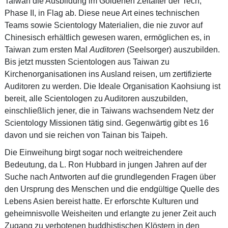
Taiwan die Ausbildung im Goldenen Zeitalter der Tech,
Phase II, in Flag ab. Diese neue Art eines technischen
Teams sowie Scientology Materialien, die nie zuvor auf
Chinesisch erhältlich gewesen waren, ermöglichen es, in
Taiwan zum ersten Mal
Auditoren
(Seelsorger) auszubilden.
Bis jetzt mussten Scientologen aus Taiwan zu
Kirchenorganisationen ins Ausland reisen, um zertifizierte
Auditoren zu werden. Die Ideale Organisation Kaohsiung ist
bereit, alle Scientologen zu Auditoren auszubilden,
einschließlich jener, die in Taiwans wachsendem Netz der
Scientology Missionen tätig sind. Gegenwärtig gibt es 16
davon und sie reichen von Tainan bis Taipeh.
Die Einweihung birgt sogar noch weitreichendere
Bedeutung, da L. Ron Hubbard in jungen Jahren auf der
Suche nach Antworten auf die grundlegenden Fragen über
den Ursprung des Menschen und die endgültige Quelle des
Lebens Asien bereist hatte. Er erforschte Kulturen und
geheimnisvolle Weisheiten und erlangte zu jener Zeit auch
Zugang zu verbotenen buddhistischen Klöstern in den