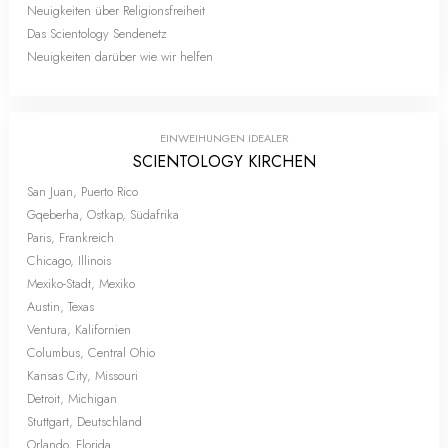
Neuigkeiten über Religionsfreiheit
Das Scientology Sendenetz
Neuigkeiten darüber wie wir helfen
EINWEIHUNGEN IDEALER
SCIENTOLOGY KIRCHEN
San Juan, Puerto Rico
Gqeberha, Ostkap, Südafrika
Paris, Frankreich
Chicago, Illinois
Mexiko-Stadt, Mexiko
Austin, Texas
Ventura, Kalifornien
Columbus, Central Ohio
Kansas City, Missouri
Detroit, Michigan
Stuttgart, Deutschland
Orlando, Florida