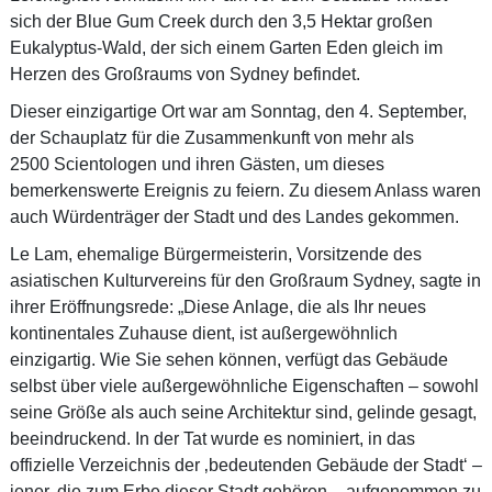
sich der Blue Gum Creek durch den 3,5 Hektar großen
Eukalyptus-Wald, der sich einem Garten Eden gleich im
Herzen des Großraums von Sydney befindet.
Dieser einzigartige Ort war am Sonntag, den 4. September,
der Schauplatz für die Zusammenkunft von mehr als
2500 Scientologen und ihren Gästen, um dieses
bemerkenswerte Ereignis zu feiern. Zu diesem Anlass waren
auch Würdenträger der Stadt und des Landes gekommen.
Le Lam, ehemalige Bürgermeisterin, Vorsitzende des
asiatischen Kulturvereins für den Großraum Sydney, sagte in
ihrer Eröffnungsrede: „Diese Anlage, die als Ihr neues
kontinentales Zuhause dient, ist außergewöhnlich
einzigartig. Wie Sie sehen können, verfügt das Gebäude
selbst über viele außergewöhnliche Eigenschaften – sowohl
seine Größe als auch seine Architektur sind, gelinde gesagt,
beeindruckend. In der Tat wurde es nominiert, in das
offizielle Verzeichnis der ‚bedeutenden Gebäude der Stadt‘ –
jener, die zum Erbe dieser Stadt gehören – aufgenommen zu