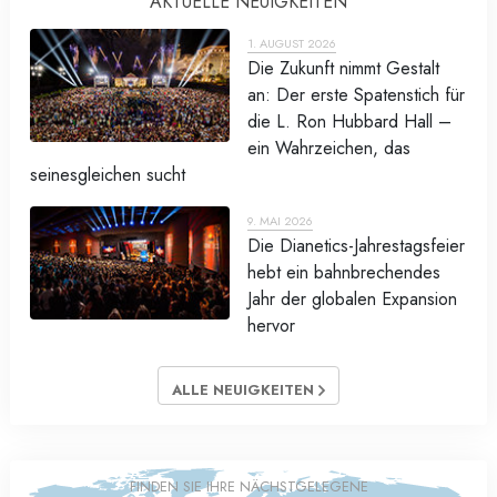
AKTUELLE NEUIGKEITEN
1. AUGUST 2026
Die Zukunft nimmt Gestalt
an: Der erste Spatenstich für
die L. Ron Hubbard Hall –
ein Wahrzeichen, das
seinesgleichen sucht
9. MAI 2026
Die Dianetics-Jahrestagsfeier
hebt ein bahnbrechendes
Jahr der globalen Expansion
hervor
ALLE NEUIGKEITEN
FINDEN SIE IHRE NÄCHSTGELEGENE