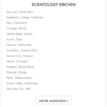
SCIENTOLOGY KIRCHEN
San Juan, Puerto Rico
Gqeberha, Ostkap, Südafrika
Paris, Frankreich
Chicago, Illinois
Mexiko-Stadt, Mexiko
Austin, Texas
Ventura, Kalifornien
Columbus, Central Ohio
Kansas City, Missouri
Detroit, Michigan
Stuttgart, Deutschland
Orlando, Florida
Perth, Westaustralien
Silicon Valley, Kalifornien
Salt Lake City, Utah
MEHR ANZEIGEN