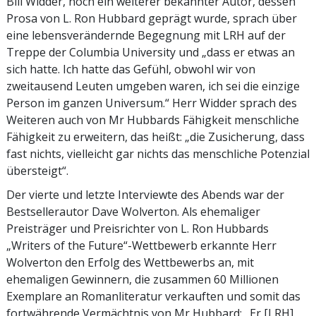
Bill Widder, noch ein weiterer bekannter Autor, dessen
Prosa von L. Ron Hubbard geprägt wurde, sprach über
eine lebensverändernde Begegnung mit LRH auf der
Treppe der Columbia University und „dass er etwas an
sich hatte. Ich hatte das Gefühl, obwohl wir von
zweitausend Leuten umgeben waren, ich sei die einzige
Person im ganzen Universum.“ Herr Widder sprach des
Weiteren auch von Mr Hubbards Fähigkeit menschliche
Fähigkeit zu erweitern, das heißt: „die Zusicherung, dass
fast nichts, vielleicht gar nichts das menschliche Potenzial
übersteigt“.
Der vierte und letzte Interviewte des Abends war der
Bestsellerautor Dave Wolverton. Als ehemaliger
Preisträger und Preisrichter von L. Ron Hubbards
„Writers of the Future“-Wettbewerb erkannte Herr
Wolverton den Erfolg des Wettbewerbs an, mit
ehemaligen Gewinnern, die zusammen 60 Millionen
Exemplare an Romanliteratur verkauften und somit das
fortwährende Vermächtnis von Mr Hubbard: „Er [LRH]