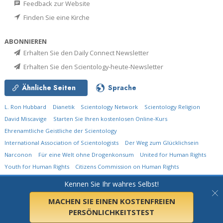
Feedback zur Website
Finden Sie eine Kirche
ABONNIEREN
Erhalten Sie den Daily Connect Newsletter
Erhalten Sie den Scientology-heute-Newsletter
Ähnliche Seiten
Sprache
L. Ron Hubbard
Dianetik
Scientology Network
Scientology Religion
David Miscavige
Starten Sie Ihren kostenlosen Online-Kurs
Ehrenamtliche Geistliche der Scientology
International Association of Scientologists
Der Weg zum Glücklichsein
Narconon
Für eine Welt ohne Drogenkonsum
United for Human Rights
Youth for Human Rights
Citizens Commission on Human Rights
Kennen Sie Ihr wahres Selbst!
© 2026
Church of Scientology International.
Alle Rechte vorbehalten.
Datenschutzerklärung
•
Cookie-Erklärung
•
Nutzungsbedingungen
•
Rechtliche
Informationen
MACHEN SIE EINEN KOSTENFREIEN
PERSÖNLICHKEITSTEST