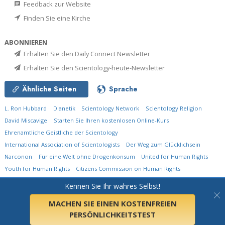
Feedback zur Website
Finden Sie eine Kirche
ABONNIEREN
Erhalten Sie den Daily Connect Newsletter
Erhalten Sie den Scientology-heute-Newsletter
Ähnliche Seiten
Sprache
L. Ron Hubbard
Dianetik
Scientology Network
Scientology Religion
David Miscavige
Starten Sie Ihren kostenlosen Online-Kurs
Ehrenamtliche Geistliche der Scientology
International Association of Scientologists
Der Weg zum Glücklichsein
Narconon
Für eine Welt ohne Drogenkonsum
United for Human Rights
Youth for Human Rights
Citizens Commission on Human Rights
Kennen Sie Ihr wahres Selbst!
© 2026
Church of Scientology International.
Alle Rechte vorbehalten.
Datenschutzerklärung
•
Cookie-Erklärung
•
Nutzungsbedingungen
•
Rechtliche
Informationen
MACHEN SIE EINEN KOSTENFREIEN
PERSÖNLICHKEITSTEST