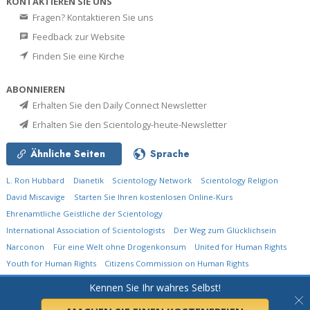
KONTAKTIEREN SIE UNS
Fragen? Kontaktieren Sie uns
Feedback zur Website
Finden Sie eine Kirche
ABONNIEREN
Erhalten Sie den Daily Connect Newsletter
Erhalten Sie den Scientology-heute-Newsletter
Ähnliche Seiten
Sprache
L. Ron Hubbard
Dianetik
Scientology Network
Scientology Religion
David Miscavige
Starten Sie Ihren kostenlosen Online-Kurs
Ehrenamtliche Geistliche der Scientology
International Association of Scientologists
Der Weg zum Glücklichsein
Narconon
Für eine Welt ohne Drogenkonsum
United for Human Rights
Youth for Human Rights
Citizens Commission on Human Rights
Kennen Sie Ihr wahres Selbst!
© 2026
Church of Scientology International.
Alle Rechte vorbehalten.
Datenschutzerklärung
•
Cookie-Erklärung
•
Nutzungsbedingungen
•
Rechtliche
Informationen