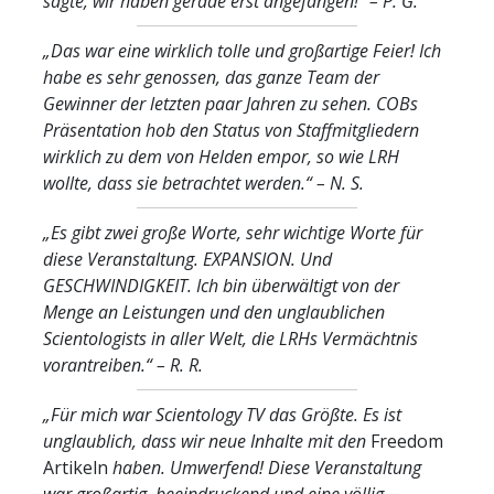
sagte, wir haben gerade erst angefangen!“
– P. G.
„Das war eine wirklich tolle und großartige Feier! Ich
habe es sehr genossen, das ganze Team der
Gewinner der letzten paar Jahren zu sehen. COBs
Präsentation hob den Status von Staffmitgliedern
wirklich zu dem von Helden empor, so wie LRH
wollte, dass sie betrachtet werden.“
– N. S.
„Es gibt zwei große Worte, sehr wichtige Worte für
diese Veranstaltung. EXPANSION. Und
GESCHWINDIGKEIT. Ich bin überwältigt von der
Menge an Leistungen und den unglaublichen
Scientologists in aller Welt, die LRHs Vermächtnis
vorantreiben.“
– R. R.
„Für mich war Scientology TV das Größte. Es ist
unglaublich, dass wir neue Inhalte mit den
Freedom
Artikeln
haben. Umwerfend! Diese Veranstaltung
war großartig, beeindruckend und eine völlig