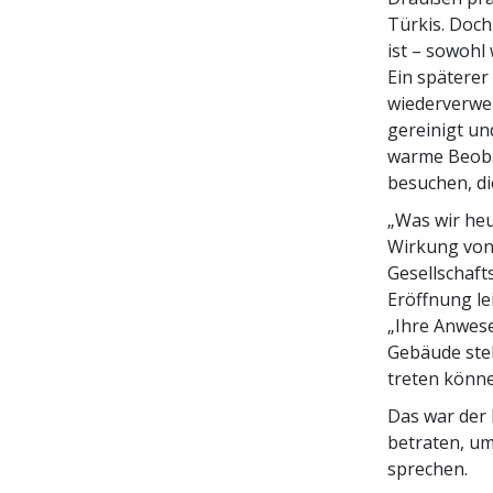
Türkis. Doch
ist – sowohl
Ein späterer
wiederverwe
gereinigt un
warme Beobac
besuchen, d
„Was wir heu
Wirkung von
Gesellschaft
Eröffnung le
„Ihre Anwese
Gebäude steh
treten könne
Das war der
betraten, u
sprechen.