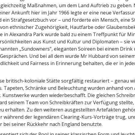
gleichzeitig Maßnahmen, um dem Land Auftrieb zu geben.
iner Ankunft hier im Jahr 1966 legte er eine neue Verfassung
d ein Strafgesetzbuch vor – und forderte ein Mensch, eine 
von ethnischer Zugehörigkeit, Hautfarbe oder Glaubensbek
e in Alexandra Park wurde bald zu einem Treffpunkt für Min
sönlichkeiten aus Kunst und Kultur und Diplomaten – sie 
enannten „Sundowners“, eleganten Soireen bei einem Drink
Gesprächen. Und bei all dem wurde Mr Hubbard von seinem
ndlichkeit und Fairness in Erinnerung behalten, die er in jed
se britisch-koloniale Stätte sorgfältig restauriert – genau w
. Tapeten, Schränke und Beleuchtung wurden anhand von 
. Kunstwerke wurden wiederbeschafft. Die gleichen Schrei
rd seinem Team von Schreibkräften zur Verfügung stellte,
eu erhalten. Zu den weiteren ausgestellten Artefakten gehö
r während der legendären Clearing-Kurs-Vorträge trug, un
er bei seiner Rückkehr nach England benutzte.
entiert sich der Pool in seiner klassischen Form und leuc