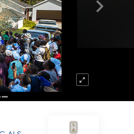
Antworten auf das Drogenproblem
Kinder
Werkzeuge für den Arbeitsplatz
Ethik und die Zustände
Die Ursache von Unterdrückung
Ermittlungen
Grundlagen des Organisierens
Die Grundlagen von Public Relations
Planziele und Ziele
Die Technologie des Studierens
Kommunikation