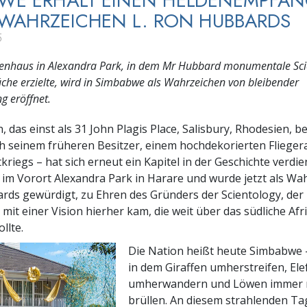
WE ERHÄLT EINEN HELDENEMPFAN
WAHRZEICHEN L. RON HUBBARDS
5
enhaus in Alexandra Park, in dem Mr Hubbard monumentale Sci
che erzielte, wird in Simbabwe als Wahrzeichen von bleibender
g eröffnet.
 das einst als 31 John Plagis Place, Salisbury, Rhodesien, b
 seinem früheren Besitzer, einem hochdekorierten Flieger
riegs – hat sich erneut ein Kapitel in der Geschichte verdien
h im Vorort Alexandra Park in Harare und wurde jetzt als Wa
rds gewürdigt, zu Ehren des Gründers der Scientology, der 
 mit einer Vision hierher kam, die weit über das südliche Afr
llte.
Die Nation heißt heute Simbabwe –
in dem Giraffen umherstreifen, El
umherwandern und Löwen immer 
brüllen. An diesem strahlenden Ta