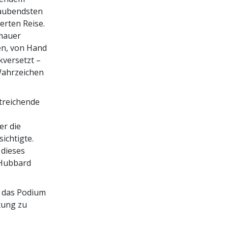
raubendsten
erten Reise.
nmauer
en, von Hand
kversetzt –
 Wahrzeichen
itreichende
er die
ichtigte.
 dieses
n Hubbard
 das Podium
tung zu