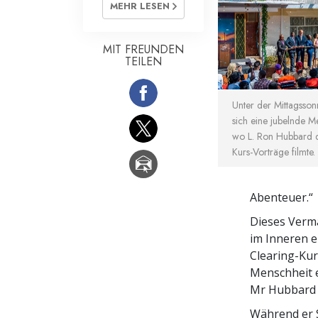
MEHR LESEN
MIT FREUNDEN
TEILEN
Unter der Mittagsso
sich eine jubelnde 
wo L. Ron Hubbard d
Kurs-Vorträge filmte.
Abenteuer.“
Dieses Vermä
im Inneren e
Clearing-Kur
Menschheit e
Mr Hubbard s
Während er S