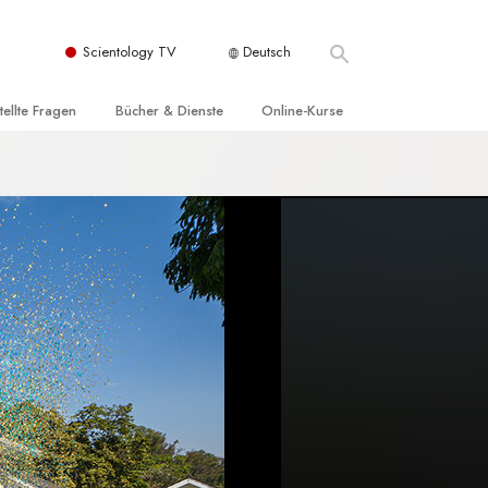
Scientology TV
Deutsch
tellte Fragen
Bücher & Dienste
Online-Kurse
nd und
nführende Bücher
Wie man Konflikte löst
nde Prinzipien
örbücher
Die Dynamiken des Daseins
einer Scientology Kirche
nführungsvorträge
Die Bestandteile des Verstehens
sation der Scientology
nführungsfilme
Lösungen für eine gefährliche Umwelt
nführende Dienste
Beistände bei Krankheiten und
Verletzungen
t für
Integrität und Ehrlichkeit
Rights
Ehe
liche
Die emotionelle Tonskala