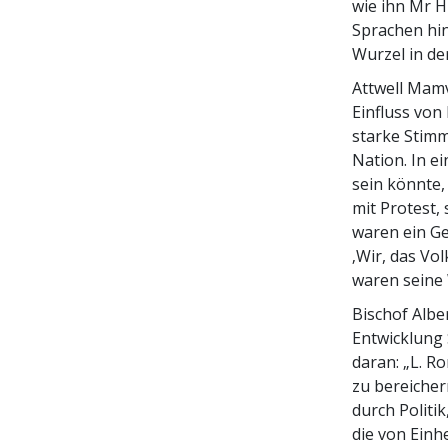
wie ihn Mr 
Sprachen hin
Wurzel in de
Attwell Mamv
Einfluss von
starke Stimm
Nation. In e
sein könnte,
mit Protest, 
waren ein Ge
‚Wir, das Vo
waren seine 
Bischof Albe
Entwicklung 
daran: „L. R
zu bereicher
durch Politi
die von Einh