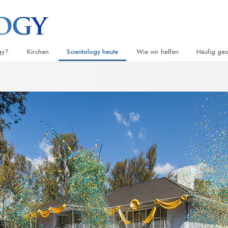
gy?
Kirchen
Scientology heute
Wie wir helfen
Häufig ges
d Praxis
Finden Sie eine Kirche
Einweihungen
Der Weg zum Glücklichsein
Hintergru
Ei
grundlege
nntnisse und
Ideale Scientology Kirchen
Scientology Veranstaltungen
Applied Scholastics
H
Innerhalb 
Fortgeschrittene Organisationen
David Miscavige – Kirchliches
Criminon
Ei
 über Scientology
Oberhaupt von Scientology
Die Organi
Flag Land Base
Narconon
Ei
 Scientologen kennen
Freewinds
Fakten über Drogen
Ei
cientology Kirche
Scientology für die Welt
United for Human Rights (Verein
Menschenrechte)
ien der Scientology
Citizens Commission on Human 
 die Dianetik
Ehrenamtliche Scientology Geist