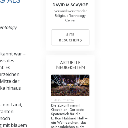
G ALS
DAVID MISCAVIGE
Vorstandsvorsitzender
Religious Technology
Center
entology-
SITE
BESUCHEN
ekannt war –
ass des
AKTUELLE
NEUIGKEITEN
t. Es
hrzeichen
Mitte der
ika hinaus
1. AUGUST 2026
 ein Land,
Die Zukunft nimmt
Gestalt an: Der erste
efanten
Spatenstich für die
noch
L. Ron Hubbard Hall –
ein Wahrzeichen, das
g mit blauem
seinesgleichen sucht