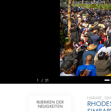
Liebe und Hass 
1
/
21
HARARE, SI
RHODE
RUBRIKEN DER
NEUIGKEITEN