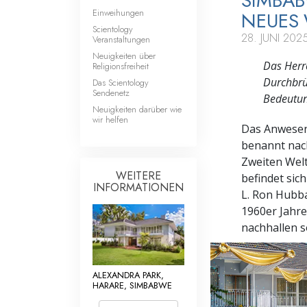
SIMBAB
Einweihungen
NEUES 
Scientology
28. JUNI 202
Veranstaltungen
Neuigkeiten über
Das Herr
Religionsfreiheit
Durchbrü
Das Scientology
Sendenetz
Bedeutun
Neuigkeiten darüber wie
wir helfen
Das Anwesen,
benannt nach
Zweiten Weltk
WEITERE
befindet sic
INFORMATIONEN
L. Ron Hubba
1960er Jahre
nachhallen so
ALEXANDRA PARK,
HARARE, SIMBABWE