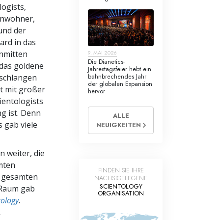
ogists,
Anwohner,
und der
ard in das
inmitten
9. MAI 2026
Die Dianetics-
 das goldene
Jahrestagsfeier hebt ein
bahnbrechendes Jahr
tschlangen
der globalen Expansion
t mit großer
hervor
ientologists
g ist. Denn
ALLE
s gab viele
NEUIGKEITEN
 weiter, die
lmten
FINDEN SIE IHRE
r gesamten
NÄCHSTGELEGENE
SCIENTOLOGY
n Raum gab
ORGANISATION
tology
.