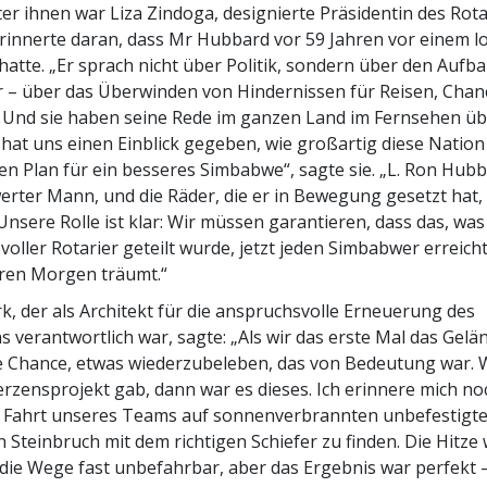
ter ihnen war Liza Zindoga, designierte Präsidentin des Rot
erinnerte daran, dass Mr Hubbard vor 59 Jahren vor einem l
atte. „Er sprach nicht über Politik, sondern über den Aufba
r – über das Überwinden von Hindernissen für Reisen, Cha
. Und sie haben seine Rede im ganzen Land im Fernsehen üb
at uns einen Einblick gegeben, wie großartig diese Nation
en Plan für ein besseres Simbabwe“, sagte sie. „L. Ron Hubba
ter Mann, und die Räder, die er in Bewegung gesetzt hat,
Unsere Rolle ist klar: Wir müssen garantieren, dass das, was 
oller Rotarier geteilt wurde, jetzt jeden Simbabwer erreicht
ren Morgen träumt.“
rk, der als Architekt für die anspruchsvolle Erneuerung des
 verantwortlich war, sagte: „Als wir das erste Mal das Gelä
ie Chance, etwas wiederzubeleben, das von Bedeutung war.
erzensprojekt gab, dann war es dieses. Ich erinnere mich no
e Fahrt unseres Teams auf sonnenverbrannten unbefestigte
 Steinbruch mit dem richtigen Schiefer zu finden. Die Hitze
, die Wege fast unbefahrbar, aber das Ergebnis war perfekt 