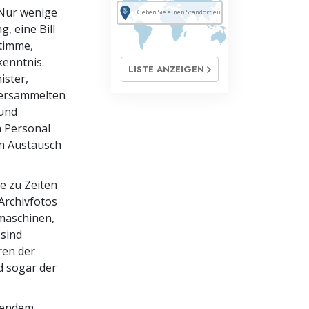
 Nur wenige
, eine Bill
Stimme,
enntnis.
LISTE ANZEIGEN
ister,
versammelten
 und
 Personal
en Austausch
ie zu Zeiten
Archivfotos
bmaschinen,
 sind
ren der
d sogar der
htendem