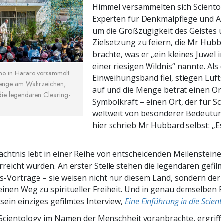
Himmel versammelten sich Scientol
Experten für Denkmalpflege und 
um die Großzügigkeit des Geistes 
Zielsetzung zu feiern, die Mr Hubb
brachte, was er „ein kleines Juwel 
einer riesigen Wildnis“ nannte. Als
nne in Harare versammelt
Einweihungsband fiel, stiegen Luf
Menge am Wahrzeichen,
auf und die Menge betrat einen Or
ie legendären Clearing-
Symbolkraft – einen Ort, der für Sc
weltweit von besonderer Bedeutun
hier schrieb Mr Hubbard selbst: „E
chtnis lebt in einer Reihe von entscheidenden Meilensteinen
rreicht wurden. An erster Stelle stehen die legendären gefi
s-Vorträge – sie weisen nicht nur diesem Land, sondern de
inen Weg zu spiritueller Freiheit. Und in genau demselbe
ein einziges gefilmtes Interview,
Eine Einführung in die Scien
cientology im Namen der Menschheit voranbrachte, ergriff