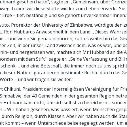
Hubbard gesehen hatte“, sagte er. „Gemeinsam, über Grenz
weg, haben wir diese Stätte wieder zum Leben erweckt. Sie i
r Erde – tief, beständig und sie gehört unverkennbar Ihnen.
uto, Prorektor der University of Zimbabwe, würdigte den z
 L. Ron Hubbards Anwesenheit in dem Land. „Dieses Wahrzei
e – und wenn Sie genau hinhören, ruft es weiterhin das Ge
iner Zeit, in der unser Land zwischen dem, was es war, und d
 hin- und hergerissen war, machte sich Mr Hubbard an die Ar
sondern mit dem Stift“, sagte er. „Seine Verfassung und Bill 
schenk … und eine Botschaft, die immer noch zu uns spricht.
lk dieser Nation, garantieren bestimmte Rechte durch das Ge
Worte – und wir tragen sie weiter.“
rt Chikuni, Präsident der Interreligiösen Vereinigung für Fr
Simbabwe, der 40 Gemeinden in der gesamten Region betreu
on Hubbard kam nicht, um sich selbst zu bereichern – sond
n ... Wir haben gesehen, was passiert, wenn Menschen gespa
k, durch Religion, durch Klassen. Aber wir haben auch die St
eit kommt – wenn Unterschiede beiseitegelegt werden, um 