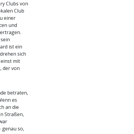
ary Clubs von
okalen Club
u einer
ncen und
ertragen.
 sein
rd ist ein
 drehen sich
einst mit
, der von
nde betraten,
 Wenn es
ch an die
n Straßen,
 war
– genau so,