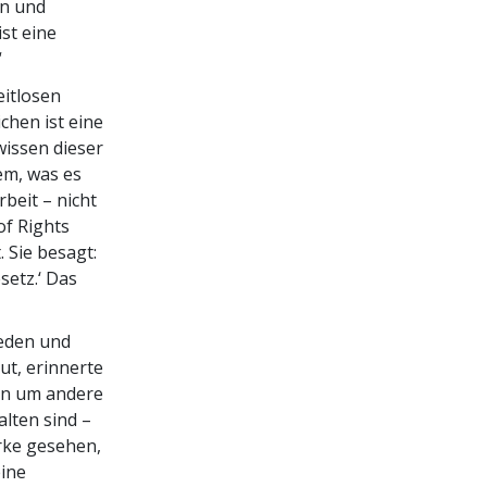
en und
st eine
“
eitlosen
chen ist eine
wissen dieser
em, was es
beit – nicht
of Rights
 Sie besagt:
setz.‘ Das
ieden und
t, erinnerte
ern um andere
lten sind –
ärke gesehen,
eine