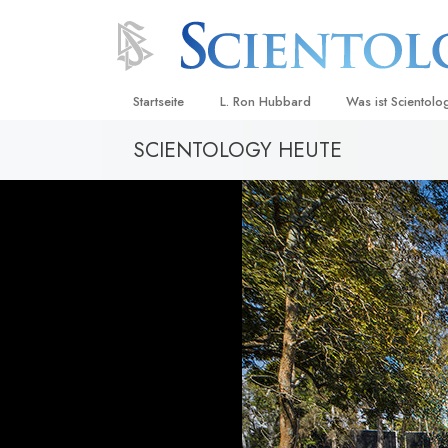
Startseite
L. Ron Hubbard
Was ist Scientolo
SCIENTOLOGY HEUTE
Anschauungen un
Scientology Beke
Kodizes
Was Scientologen
sagen
Lernen Sie einen
Innerhalb einer S
Die Grundprinzip
Eine Einführung in