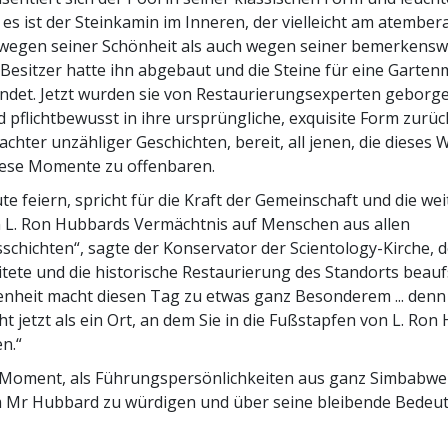
 es ist der Steinkamin im Inneren, der vielleicht am atembe
 wegen seiner Schönheit als auch wegen seiner bemerkensw
 Besitzer hatte ihn abgebaut und die Steine für eine Garte
ndet. Jetzt wurden sie von Restaurierungsexperten geborg
d pflichtbewusst in ihre ursprüngliche, exquisite Form zurüc
hter unzähliger Geschichten, bereit, all jenen, die dieses
iese Momente zu offenbaren.
te feiern, spricht für die Kraft der Gemeinschaft und die we
 L. Ron Hubbards Vermächtnis auf Menschen aus allen
sschichten“, sagte der Konservator der Scientology-Kirche, d
itete und die historische Restaurierung des Standorts beaufs
nheit macht diesen Tag zu etwas ganz Besonderem ... denn
t jetzt als ein Ort, an dem Sie in die Fußstapfen von L. Ro
n.“
 Moment, als Führungspersönlichkeiten aus ganz Simbabwe
m Mr Hubbard zu würdigen und über seine bleibende Bedeu