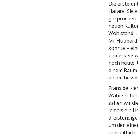
Die erste un
Harare. Sie 
gesprochen h
neuen Kultu
Wohlstand ..
Mr Hubbard h
könnte – ein
bemerkenswer
noch heute. 
einem Raum v
einem besse
Frans de Kle
Wahrzeichens
sahen wir d
jemals ein H
dreistündig
um den einen
unerbittlich