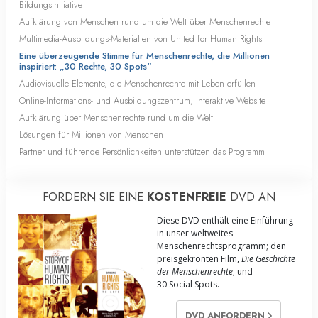
Bildungsinitiative
Aufklärung von Menschen rund um die Welt über Menschenrechte
Multimedia-Ausbildungs-Materialien von United for Human Rights
Eine überzeugende Stimme für Menschenrechte, die Millionen
inspiriert: „30 Rechte, 30 Spots“
Audiovisuelle Elemente, die Menschenrechte mit Leben erfüllen
Online-Informations- und Ausbildungszentrum, Interaktive Website
Aufklärung über Menschenrechte rund um die Welt
Lösungen für Millionen von Menschen
Partner und führende Persönlichkeiten unterstützen das Programm
FORDERN SIE EINE
KOSTENFREIE
DVD AN
Diese DVD enthält eine Einführung
in unser weltweites
Menschenrechts­programm; den
preisgekrönten Film,
Die Geschichte
der Menschenrechte
; und
30 Social Spots.
DVD ANFORDERN