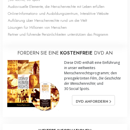
Audiovisuelle Elemente, die Menschenrechte mit Leben erfüllen
Online-Informations- und Ausbildungszentrum, Interaktive Website
Aufklärung über Menschenrechte rund um die Welt
Lösungen für Millionen von Menschen
Partner und führende Persönlichkeiten unterstützen das Programm
FORDERN SIE EINE
KOSTENFREIE
DVD AN
Diese DVD enthält eine Einführung
in unser weltweites
Menschenrechts­programm; den
preisgekrönten Film,
Die Geschichte
der Menschenrechte
; und
30 Social Spots.
DVD ANFORDERN