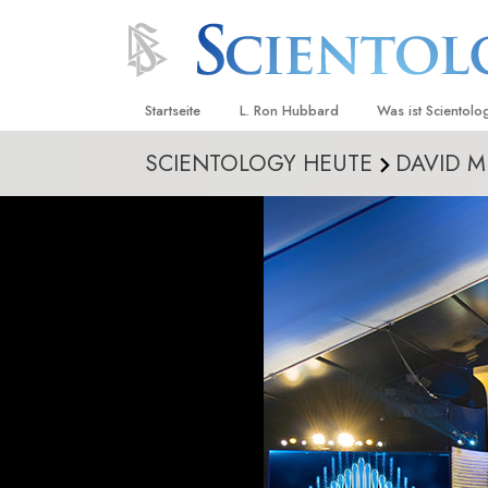
Startseite
L. Ron Hubbard
Was ist Scientolo
SCIENTOLOGY HEUTE
DAVID M
Anschauungen un
Scientology Beke
Kodizes
Was Scientologen
sagen
Lernen Sie einen
Innerhalb einer S
Die Grundprinzip
Eine Einführung in