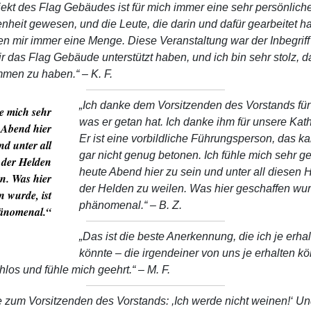
ekt des Flag Gebäudes ist für mich immer eine sehr persönlich
heit gewesen, und die Leute, die darin und dafür gearbeitet h
n mir immer eine Menge. Diese Veranstaltung war der Inbegriff
 das Flag Gebäude unterstützt haben, und ich bin sehr stolz, d
mmen zu haben.“
– K. F.
„Ich danke dem Vorsitzenden des Vorstands für 
e mich sehr
was er getan hat. Ich danke ihm für unsere Kat
 Abend hier
Er ist eine vorbildliche Führungsperson, das ka
nd unter all
gar nicht genug betonen. Ich fühle mich sehr ge
 der Helden
heute Abend hier zu sein und unter all diesen 
en. Was hier
der Helden zu weilen. Was hier geschaffen wurd
n wurde, ist
phänomenal.“
– B. Z.
änomenal.“
„Das ist die beste Anerkennung, die ich je erha
könnte – die irgendeiner von uns je erhalten kö
hlos und fühle mich geehrt.“
– M. F.
e zum Vorsitzenden des Vorstands: ,Ich werde nicht weinen!‘ U