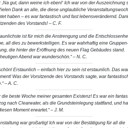
: ,Na gut, dann weine ich eben!‘ Ich war von der Auszeichnung 
Vielen Dank an alle, die diese unglaubliche Veranstaltungswoc
tet haben – es war fantastisch und fast lebensverändernd. Dan
itzenden des Vorstands!
– C. F.
aunlichste ist für mich die Anstrengung und die Entschlossenhe
e, all dies zu bewerkstelligen. Es war wahrhaftig eine Gruppen
ung, die hinter der Eröffnung des neuen Flag Gebäudes stand.
 heutigen Abend war wunderschön.“
– N. C.
hön! Erstaunlich – einfach hier zu sein ist erstaunlich. Das war
ent! Was der Vorsitzende des Vorstands sagte, war fantastisch.
.“
– A. C.
r die beste Woche meiner gesamten Existenz! Es war ein fantas
 zog nach Clearwater, als die Grundsteinlegung stattfand, und h
diesen Moment erwartet.“
– J. M.
nstaltung war großartig! Ich war von der Bestätigung für all die