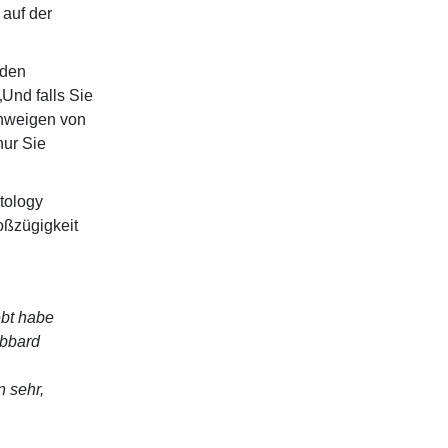
 auf der
 den
Und falls Sie
chweigen von
nur Sie
tology
oßzügigkeit
ebt habe
ubbard
n sehr,