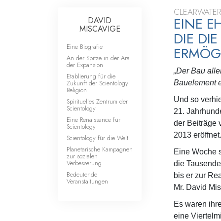
CLEARWATER
EINE E
DAVID
MISCAVIGE
DIE DI
Eine Biografie
ERMÖG
An der Spitze in der Ära
der Expansion
„Der Bau all
Etablierung für die
Zukunft der Scientology
Bauelement ei
Religion
Und so verhie
Spirituelles Zentrum der
Scientology
21. Jahrhunde
Eine Renaissance für
der Beiträge
Scientology
2013 eröffnet
Scientology für die Welt
Planetarische Kampagnen
Eine Woche s
zur sozialen
Verbesserung
die Tausenden
Bedeutende
bis er zur Re
Veranstaltungen
Mr. David Mis
Es waren ihr
eine Viertelm