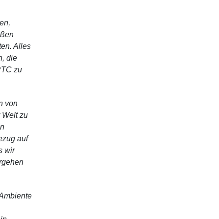
en,
oßen
en. Alles
, die
RTC zu
n von
 Welt zu
in
ezug auf
s wir
ergehen
 Ambiente