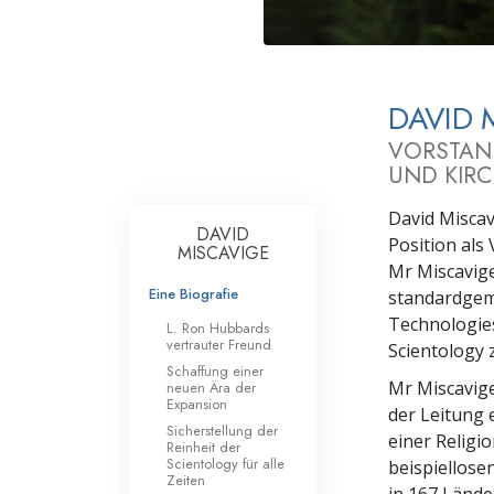
Liebe und Hass 
DAVID 
VORSTAN
UND KIRC
David Miscav
DAVID
Position als
MISCAVIGE
Mr Miscavige
Eine Biografie
standardgem
Technologies
L. Ron Hubbards
vertrauter Freund
Scientology 
Schaffung einer
Mr Miscavig
neuen Ära der
Expansion
der Leitung 
Sicherstellung der
einer Religi
Reinheit der
Scientology für alle
beispiellose
Zeiten