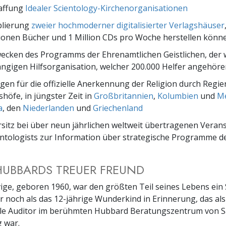
haffung
Idealer Scientology-Kirchenorganisationen
blierung
zweier hochmoderner digitalisierter Verlagshäuser
lionen Bücher und 1 Million CDs pro Woche herstellen könn
wecken des Programms der Ehrenamtlichen Geistlichen, der
gigen Hilfsorganisation, welcher 200.000 Helfer angehöre
gen für die offizielle Anerkennung der Religion durch Regi
shöfe, in jüngster Zeit in
Großbritannien
,
Kolumbien
und
M
a
, den
Niederlanden
und
Griechenland
sitz bei über neun jährlichen weltweit übertragenen Veran
entologists zur Information über strategische Programme de
HUBBARDS TREUER FREUND
ige, geboren 1960, war den größten Teil seines Lebens ein 
r noch als das 12-jährige Wunderkind in Erinnerung, das als
le Auditor im berühmten Hubbard Beratungszentrum von Sai
g war.