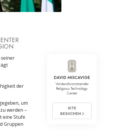
Antworten auf das Drogenproblem
Kinder
Werkzeuge für den Arbeitsplatz
CENTER
GION
Ethik und die Zustände
Die Ursache von Unterdrückung
 seiner
rägt
Ermittlungen
DAVID MISCAVIGE
Grundlagen des Organisierens
Vorstandsvorsitzender
higkeit der
Religious Technology
Die Grundlagen von Public Relations
Center
gegeben, um
Planziele und Ziele
SITE
 zu werden –
BESUCHEN
Die Technologie des Studierens
t eine Stufe
nd Gruppen
Kommunikation