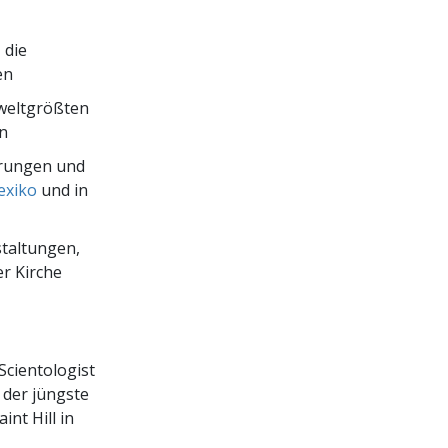
, die
en
 weltgrößten
n
erungen und
exiko
und in
staltungen,
r Kirche
Scientologist
 der jüngste
nt Hill in