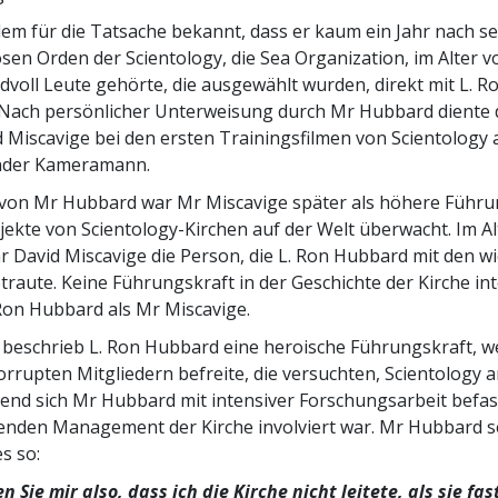
dem für die Tatsache bekannt, dass er kaum ein Jahr nach se
iösen Orden der Scientology, die Sea Organization, im Alter 
dvoll Leute gehörte, die ausgewählt wurden, direkt mit L. 
 Nach persönlicher Unterweisung durch Mr Hubbard diente 
d Miscavige bei den ersten Trainingsfilmen von Scientology 
ender Kameramann.
von Mr Hubbard war Mr Miscavige später als höhere Führu
rojekte von Scientology-Kirchen auf der Welt überwacht. Im A
r David Miscavige die Person, die L. Ron Hubbard mit den w
raute. Keine Führungskraft in der Geschichte der Kirche in
Ron Hubbard als Mr Miscavige.
 beschrieb L. Ron Hubbard eine heroische Führungskraft, we
orrupten Mitgliedern befreite, die versuchten, Scientology a
end sich Mr Hubbard mit intensiver Forschungsarbeit befa
fenden Management der Kirche involviert war. Mr Hubbard s
s so:
 Sie mir also, dass ich die Kirche nicht leitete, als sie fas