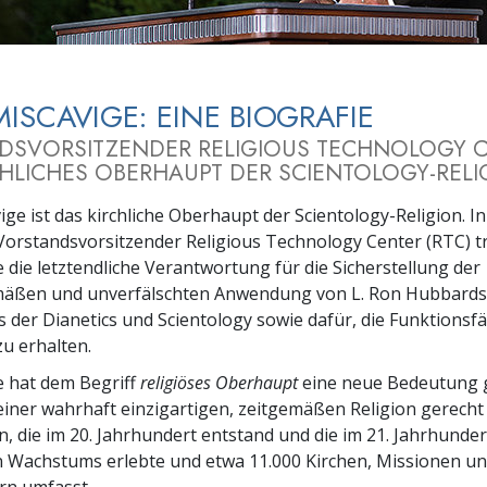
– Was ist Größe?
MISCAVIGE: EINE BIOGRAFIE
DSVORSITZENDER RELIGIOUS TECHNOLOGY 
HLICHES OBERHAUPT DER SCIENTOLOGY-RELI
ige ist das kirchliche Oberhaupt der Scientology-Religion. In
 Vorstandsvorsitzender Religious Technology Center (RTC) t
 die letztendliche Verantwortung für die Sicherstellung der
äßen und unverfälschten Anwendung von L. Ron Hubbards
 der Dianetics und Scientology sowie dafür, die Funktionsfä
zu erhalten.
e hat dem Begriff
religiöses Oberhaupt
eine neue Bedeutung 
einer wahrhaft einzigartigen, zeitgemäßen Religion gerecht
on, die im 20. Jahrhundert entstand und die im 21. Jahrhunder
n Wachstums erlebte und etwa 11.000 Kirchen, Missionen u