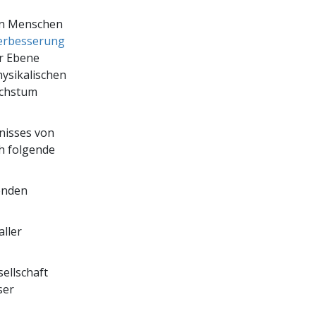
von Menschen
erbesserung
er Ebene
hysikalischen
achstum
nisses von
h folgende
enden
aller
ellschaft
ser