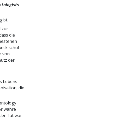
ntologists
ist.
d zur
dass die
tbestehen
weck schuf
n von
hutz der
es Lebens
isation, die
entology
er wahre
 der Tat war