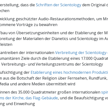
herstellung, dass die
Schriften der Scientology
dem Original 
echen
twicklung geschützter Audio-Restaurationsmethoden, um M
ommene Vorträge zu bewahren
fbau von Übersetzungseinheiten und der Etablierung der M
breitung der Materialien der Dianetics und Scientology im A
leisten
antreiben der internationalen
Verbreitung der Scientology-
umanitären Ziele durch die Etablierung eines 17.000 Quadr
 Verbreitungs- und Verteilungszentrums der Scientology
ufsichtigung der
Etablierung eines hochmodernen Produkti
 aus die Botschaft der Religion über Fernsehen, Rundfunk, 
Media und andere Medien übermittelt wird
sinnen des 35.000 Quadratmeter großen internationalen
spi
s der Kirche, das Flag-Gebäude
, und die Beaufsichtigung 
ung und Einweihung