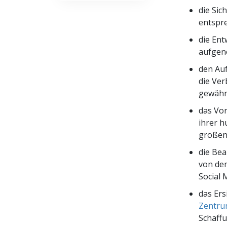
die Sic
entspr
die En
aufgen
den Au
die Ver
gewähr
das Vor
ihrer h
großen
die Bea
von dem
Social 
das Er
Zentrum
Schaff