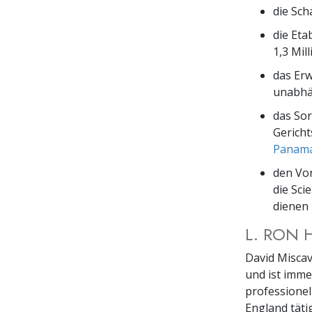
die Sc
die Eta
1,3 Mil
das Er
unabhän
das Sor
Gericht
Panam
den Vor
die Sci
dienen
L. RON 
David Miscav
und ist imme
professionel
England täti