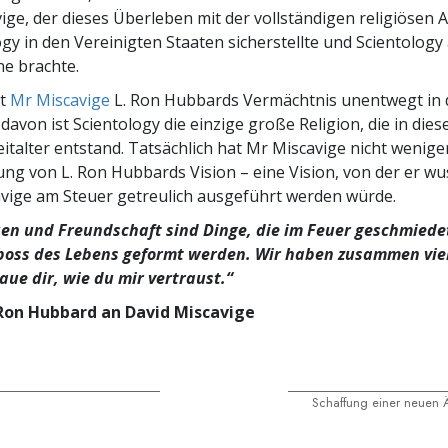
ige, der dieses Überleben mit der vollständigen religiöse
ogy in den Vereinigten Staaten sicherstellte und Scientology 
e brachte.
gt
Mr Miscavige
L. Ron Hubbards Vermächtnis unentwegt in d
davon ist Scientology die einzige große Religion, die in die
talter entstand. Tatsächlich hat Mr Miscavige nicht weniger
lung von L. Ron Hubbards Vision – eine Vision, von der er wu
vige am Steuer getreulich ausgeführt werden würde.
en und Freundschaft sind Dinge, die im Feuer geschmiede
oss des Lebens geformt werden. Wir haben zusammen viel
raue dir, wie du mir vertraust.“
 Ron Hubbard an David Miscavige
Schaffung einer neuen 