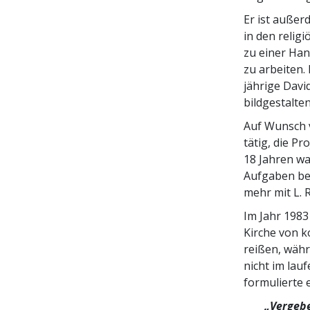
Er ist außer
in den relig
zu einer Han
zu arbeiten.
jährige Davi
bildgestalt
Auf Wunsch 
tätig, die P
18 Jahren wa
Aufgaben bet
mehr mit L. 
Im Jahr 1983
Kirche von k
reißen, währ
nicht im lau
formulierte e
„Vergeben