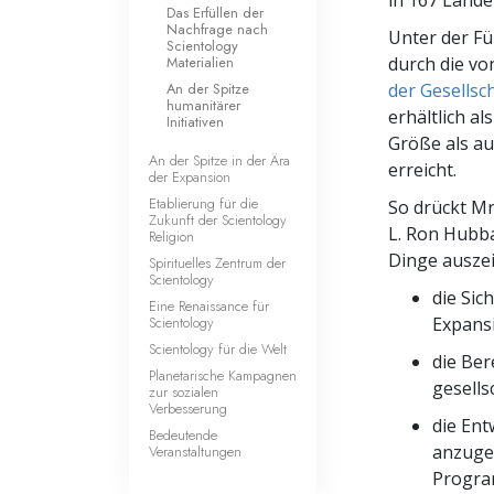
in 167 Lände
Das Erfüllen der
Nachfrage nach
Unter der F
Scientology
Materialien
durch die vo
An der Spitze
der Gesellsc
humanitärer
erhältlich al
Initiativen
Größe als au
An der Spitze in der Ära
erreicht.
der Expansion
Etablierung für die
So drückt Mr
Zukunft der Scientology
L. Ron Hubba
Religion
Dinge auszei
Spirituelles Zentrum der
Scientology
die Sic
Eine Renaissance für
Scientology
Expansi
Scientology für die Welt
die Ber
Planetarische Kampagnen
gesells
zur sozialen
Verbesserung
die Ent
Bedeutende
anzuge
Veranstaltungen
Progr