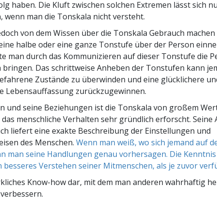
rfolg haben. Die Kluft zwischen solchen Extremen lässt sich n
 wenn man die Tonskala nicht versteht.
doch von dem Wissen über die Tonskala Gebrauch machen
 eine halbe oder eine ganze Tonstufe über der Person ein
te man durch das Kommunizieren auf dieser Tonstufe die P
la bringen. Das schrittweise Anheben der Tonstufen kann 
gefahrene Zustände zu überwinden und eine glücklichere un
e Lebensauffassung zurückzugewinnen.
n und seine Beziehungen ist die Tonskala von großem Wert
das menschliche Verhalten sehr gründlich erforscht. Seine A
ch liefert eine exakte Beschreibung der Einstellungen und
eisen des Menschen.
Wenn man weiß, wo sich jemand auf d
nn man seine Handlungen genau vorhersagen. Die Kenntnis 
in besseres Verstehen seiner Mitmenschen, als je zuvor verf
irkliches Know-how dar, mit dem man anderen wahrhaftig he
 verbessern.