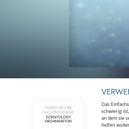
Liebe und Hass 
VERWE
Das Einfachs
FINDEN SIE IHRE
schwierig is
NÄCHSTGELEGENE
SCIENTOLOGY
an dem sie s
ORGANISATION
helfen wolle