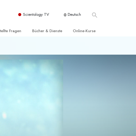
Scientology TV
Deutsch
tellte Fragen
Bücher & Dienste
Online-Kurse
nd und
nführende Bücher
Wie man Konflikte löst
nde Prinzipien
örbücher
Die Dynamiken des Daseins
einer Scientology Kirche
nführungsvorträge
Die Bestandteile des Verstehens
sation der Scientology
nführungsfilme
Lösungen für eine gefährliche Umwelt
nführende Dienste
Beistände bei Krankheiten und
Verletzungen
t für
Integrität und Ehrlichkeit
Rights
Ehe
liche
Die emotionelle Tonskala