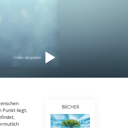
Antworten auf das Drogenproblem
Kinder
Werkzeuge für den Arbeitsplatz
Ethik und die Zustände
Die Ursache von Unterdrückung
Video abspielen
Ermittlungen
Grundlagen des Organisierens
Die Grundlagen von Public Relations
Planziele und Ziele
 Menschen
BÜCHER
 Punkt liegt,
Die Technologie des Studierens
findet,
ermutlich
Kommunikation