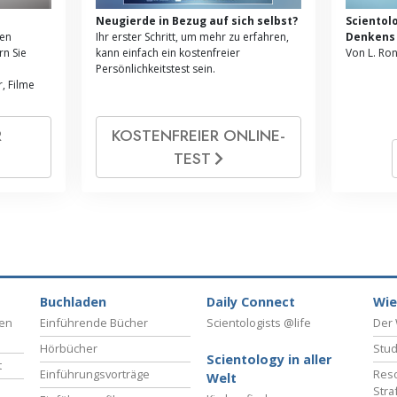
d
Neugierde in Bezug auf sich selbst?
Scientol
ren
Ihr erster Schritt, um mehr zu erfahren,
Denkens
n Sie
kann einfach ein kostenfreier
Von L. Ro
Persönlichkeitstest sein.
, Filme
R
KOSTENFREIER ONLINE­
TEST
Buchladen
Daily Connect
Wie
ben
Einführende Bücher
Scientologists @life
Der 
Hörbücher
Stud
Scientology in aller
t
Einführungsvorträge
Reso
Welt
Stra