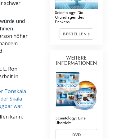
ur schwer
Scientology: Die
Grundlagen des
 würde und
Denkens
nehmen
BESTELLEN
erson höher
jemandem
d
WEITERE
INFORMATIONEN
. L. Ron
rbeit in
er Tonskala
der Skala
ügbar war.
lfen kann,
Scientology: Eine
Übersicht
DVD