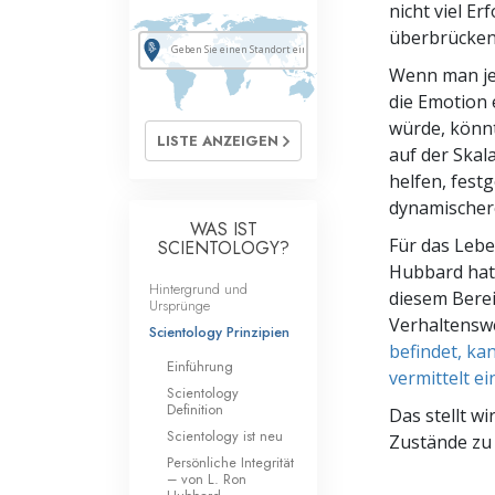
nicht viel E
überbrücken,
Wenn man je
die Emotion
würde, könn
LISTE ANZEIGEN
auf der Ska
helfen, fest
dynamischer
WAS IST
Für das Lebe
SCIENTOLOGY?
Hubbard hat 
Hintergrund und
diesem Berei
Ursprünge
Verhaltensw
Scientology Prinzipien
befindet, ka
Einführung
vermittelt e
Scientology
Definition
Das stellt w
Scientology ist neu
Zustände zu
Persönliche Integrität
– von L. Ron