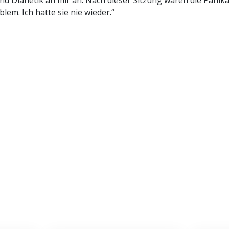
d Dianetik an mir an. Nach dieser Sitzung waren die Panika
lem. Ich hatte sie nie wieder.“