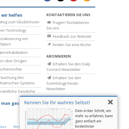
KONTAKTIEREN SIE UNS
 wir helfen
Weg zum Glücklichsein
Fragen? Kontaktieren
Sie uns
ier-Technology
Feedback zur Website
zialisierung von
ftätern
Finden Sie eine Kirche
enrehabilitation
ABONNIEREN
en über Drogen
Erhalten Sie den Daily
schenrechte
Connect Newsletter
rwachung des
Erhalten Sie den
hiatrischen Systems
Scientology-heute-
Newsletter
namtliche Geistliche
Kennen Sie Ihr wahres Selbst!
 man gesund bleibt
Dein erster Schritt, um
mehr zu erfahren, kann
ganz einfach ein
kostenloser
Kurs
Ehrenamtliche Geistliche der Scientology