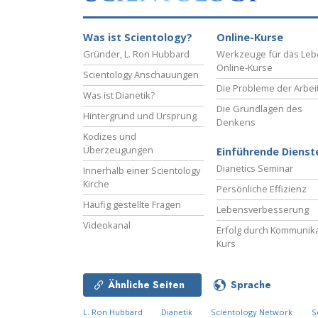
Was ist Scientology?
Online-Kurse
Gründer, L. Ron Hubbard
Werkzeuge für das Le
Online-Kurse
Scientology Anschauungen
Die Probleme der Arbei
Was ist Dianetik?
Die Grundlagen des
Hintergrund und Ursprung
Denkens
Kodizes und
Überzeugungen
Einführende Dienst
Dianetics Seminar
Innerhalb einer Scientology
Kirche
Persönliche Effizienz
Häufig gestellte Fragen
Lebensverbesserung
Videokanal
Erfolg durch Kommunika
Kurs
Ähnliche Seiten
Sprache
L. Ron Hubbard
Dianetik
Scientology Network
S