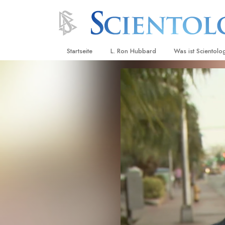
Startseite
L. Ron Hubbard
Was ist Scientolo
Anschauungen un
Scientology Beke
Kodizes
Was Scientologen
sagen
Lernen Sie einen
Innerhalb einer S
Die Grundprinzip
Eine Einführung in