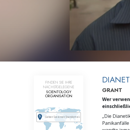
Liebe und Hass 
DIANET
FINDEN SIE IHRE
NÄCHSTGELEGENE
GRANT
SCIENTOLOGY
ORGANISATION
Wer verwend
einschließli
„Die Dianeti
Panikanfälle