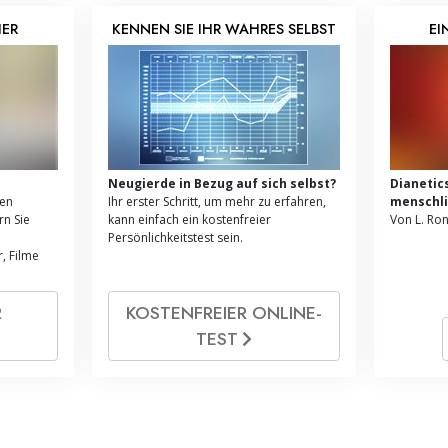
HER
KENNEN SIE IHR WAHRES SELBST
EI
d
Neugierde in Bezug auf sich selbst?
Dianetic
ren
Ihr erster Schritt, um mehr zu erfahren,
menschli
n Sie
kann einfach ein kostenfreier
Von L. Ro
Persönlichkeitstest sein.
, Filme
R
KOSTENFREIER ONLINE­
TEST