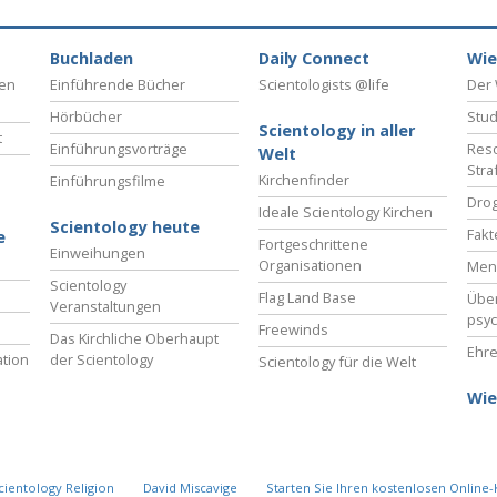
Buchladen
Daily Connect
Wie
ben
Einführende Bücher
Scientologists @life
Der 
Hörbücher
Stud
Scientology in aller
t
Einführungsvorträge
Reso
Welt
Stra
Kirchenfinder
Einführungsfilme
Drog
Ideale Scientology Kirchen
Scientology heute
Fakt
e
Fortgeschrittene
Einweihungen
Organisationen
Men
Scientology
Flag Land Base
Übe
Veranstaltungen
psyc
Freewinds
Das Kirchliche Oberhaupt
Ehre
tion
der Scientology
Scientology für die Welt
Wie
cientology Religion
David Miscavige
Starten Sie Ihren kostenlosen Online-