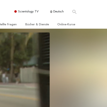
Scientology TV
Deutsch
tellte Fragen
Bücher & Dienste
Online-Kurse
nd und
nführende Bücher
Wie man Konflikte löst
nde Prinzipien
örbücher
Die Dynamiken des Daseins
einer Scientology Kirche
nführungsvorträge
Die Bestandteile des Verstehens
sation der Scientology
nführungsfilme
Lösungen für eine gefährliche Umwelt
nführende Dienste
Beistände bei Krankheiten und
Verletzungen
t für
Integrität und Ehrlichkeit
Rights
Ehe
liche
Die emotionelle Tonskala