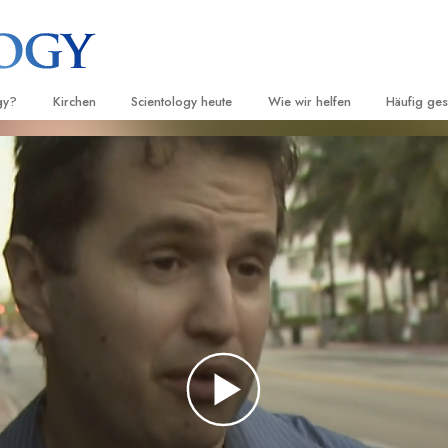
gy?
Kirchen
Scientology heute
Wie wir helfen
Häufig ges
d Praxis
Finden Sie eine Kirche
Einweihungen
Der Weg zum Glücklichsein
Hintergru
Ei
grundlege
nntnisse und
Ideale Scientology Kirchen
Scientology Veranstaltungen
Applied Scholastics
H
Innerhalb 
Fortgeschrittene Organisationen
David Miscavige – Kirchliches
Criminon
Ei
 über Scientology
Oberhaupt von Scientology
Die Organi
Flag Land Base
Narconon
Ei
 Scientologen kennen
Freewinds
Fakten über Drogen
Ei
cientology Kirche
Scientology für die Welt
United for Human Rights (Verein
Menschenrechte)
ien der Scientology
Citizens Commission on Human 
 die Dianetik
Ehrenamtliche Scientology Geist