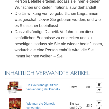
Person Befehle erteilen, sodass sie ihren eigenen
Wünschen und Zielen irrational zuwiderhandelt
Die Einwirkung von vorgeburtlichen Engrammen –
was geschah,
bevor
Sie geboren wurden, und wie
es Sie seither beeinflusst
Das vollständige Dianetik Verfahren, um diese
schädlichen Erlebnisse zu entdecken und zu
beseitigen, sodass sie Sie nie wieder beeinflussen,
wodurch die eine Person enthüllt wird, die Sie
immer kennen wollten –
Sie.
INHALTLICH VERWANDTE ARTIKEL
Das vollständige Kit zur
Paket
80 €
Verwendung der Dianetik
Wie man die Dianetik
Blu-ray
23 €
verwendet
und DVD