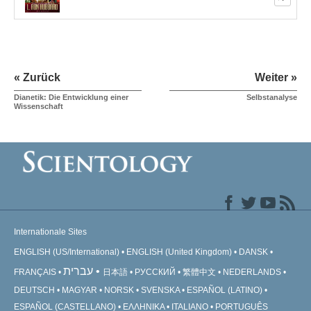
« Zurück
Weiter »
Dianetik: Die Entwicklung einer
Selbstanalyse
Wissenschaft
Internationale Sites
ENGLISH (US/International)
ENGLISH (United Kingdom)
DANSK
עברית
FRANÇAIS
日本語
РУССКИЙ
繁體中文
NEDERLANDS
DEUTSCH
MAGYAR
NORSK
SVENSKA
ESPAÑOL (LATINO)
ESPAÑOL (CASTELLANO)
ΕΛΛΗΝΙΚA
ITALIANO
PORTUGUÊS