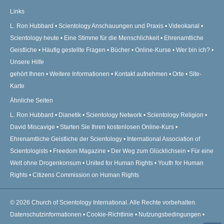
Links
L. Ron Hubbard
Scientology Anschauungen und Praxis
Videokanal
Scientology heute
Eine Stimme für die Menschlichkeit
Ehrenamtliche
Geistliche
Häufig gestellte Fragen
Bücher
Online-Kurse
Wer bin ich?
Unsere Hilfe
gehört Ihnen
Weitere Informationen
Kontakt aufnehmen
Orte
Site-
Karte
Ähnliche Seiten
L. Ron Hubbard
Dianetik
Scientology Network
Scientology Religion
David Miscavige
Starten Sie Ihren kostenlosen Online-Kurs
Ehrenamtliche Geistliche der Scientology
International Association of
Scientologists
Freedom Magazine
Der Weg zum Glücklichsein
Für eine
Welt ohne Drogenkonsum
United for Human Rights
Youth for Human
Rights
Citizens Commission on Human Rights
© 2026
Church of Scientology International.
Alle Rechte vorbehalten.
Datenschutzinformationen
•
Cookie-Richtlinie
•
Nutzungsbedingungen
•