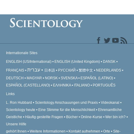
Internationale Sites
ENGLISH (US/International)
ENGLISH (United Kingdom)
DANSK
עברית
FRANÇAIS
日本語
РУССКИЙ
繁體中文
NEDERLANDS
DEUTSCH
MAGYAR
NORSK
SVENSKA
ESPAÑOL (LATINO)
ESPAÑOL (CASTELLANO)
ΕΛΛΗΝΙΚA
ITALIANO
PORTUGUÊS
Links
L. Ron Hubbard
Scientology Anschauungen und Praxis
Videokanal
Scientology heute
Eine Stimme für die Menschlichkeit
Ehrenamtliche
Geistliche
Häufig gestellte Fragen
Bücher
Online-Kurse
Wer bin ich?
Unsere Hilfe
gehört Ihnen
Weitere Informationen
Kontakt aufnehmen
Orte
Site-