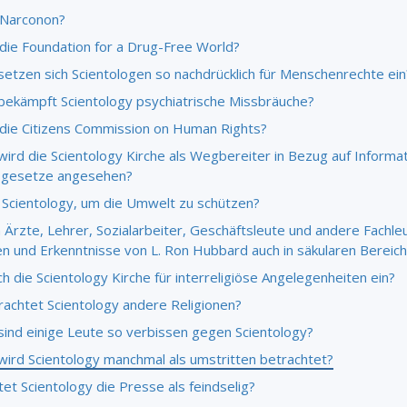
 Narconon?
 die Foundation for a Drug-Free World?
etzen sich Scientologen so nachdrücklich für Menschenrechte ein
ekämpft Scientology psychiatrische Missbräuche?
 die Citizens Commission on Human Rights?
ird die Scientology Kirche als Wegbereiter in Bezug auf Informa
tsgesetze angesehen?
 Scientology, um die Umwelt zu schützen?
Ärzte, Lehrer, Sozialarbeiter, Geschäftsleute und andere Fachle
ien und Erkenntnisse von L. Ron Hubbard auch in säkularen Bereic
ch die Scientology Kirche für interreligiöse Angelegenheiten ein?
rachtet Scientology andere Religionen?
ind einige Leute so verbissen gegen Scientology?
ird Scientology manchmal als umstritten betrachtet?
et Scientology die Presse als feindselig?