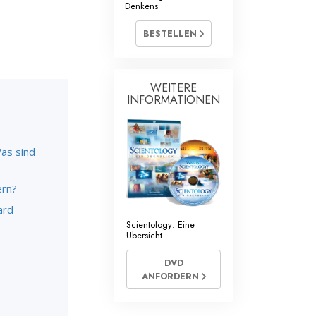
Denkens
Antworten auf das Drogenproblem
BESTELLEN
Kinder
Werkzeuge für den Arbeitsplatz
WEITERE
INFORMATIONEN
Ethik und die Zustände
Die Ursache von Unterdrückung
Was sind
Ermittlungen
ern?
Grundlagen des Organisierens
ard
Die Grundlagen von Public Relations
Scientology: Eine
Übersicht
Planziele und Ziele
DVD
ANFORDERN
Die Technologie des Studierens
Kommunikation