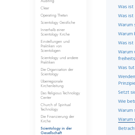
Auditing
Was ist
Clear
Operating Thetan
Was ist
Scientology Geistliche
Warum s
Innerhalb einer
Warum b
Scientology Kirche
Einstellungen und
Was ist
Praktiken von
Scientologen
Warum w
Scientology und andere
freihei
Praktiken
Was tut
Die Organisation der
Scientology
Wenden 
Überregionale
Prinzip
Kirchenleitung
Setzt si
Das Religious Technology
Center
Wie bet
Church of Spiritual
Technology
Warum s
Die Finanzierung der
Warum w
Kirche
Betracht
Scientology in der
Gesellschaft