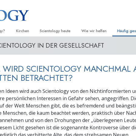
gy?
Kirchen
Scientology heute
Wie wir helfen
Häufig ges
CIENTOLOGY IN DER GESELLSCHAFT
d Praxis
Finden Sie eine Kirche
Einweihungen
Der Weg zum Glücklichsein
Hintergru
Ei
grundlege
nntnisse und
Ideale Scientology Kirchen
Scientology Veranstaltungen
Applied Scholastics
H
Innerhalb 
 WIRD SCIENTOLOGY MANCHMAL 
Fortgeschrittene Organisationen
David Miscavige – Kirchliches
Criminon
Ei
 über Scientology
Oberhaupt von Scientology
Die Organi
TTEN BETRACHTET?
Flag Land Base
Narconon
Ei
 Scientologen kennen
en Ideen wird auch Scientology von den Nichtinformierten 
Freewinds
Fakten über Drogen
Ei
hre persönlichen Interessen in Gefahr sehen, angegriffen. D
cientology Kirche
 auf der Welt Menschen gibt, die es befremdend und beängst
Scientology für die Welt
United for Human Rights (Verein
Menschenrechte)
e Menschen, die kaum beachtet werden, praktisch über Nac
ien der Scientology
 annehmen und von den Drohungen der „überlegenen Leute
Citizens Commission on Human 
 die Dianetik
diesem Licht gesehen ist die sogenannte Kontroverse über di
lediglich das verbitterte Alte, das dem strebsamen Neuen
Ehrenamtliche Scientology Geist