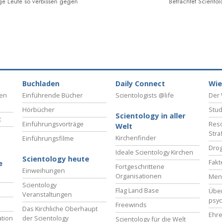
ge Leute so verbissen gegen
Betrachtet Scientol
Buchladen
Daily Connect
Wie
ben
Einführende Bücher
Scientologists @life
Der 
Hörbücher
Stud
Scientology in aller
t
Einführungsvorträge
Reso
Welt
Stra
Kirchenfinder
Einführungsfilme
Drog
Ideale Scientology Kirchen
Scientology heute
Fakt
e
Fortgeschrittene
Einweihungen
Organisationen
Men
Scientology
Flag Land Base
Übe
Veranstaltungen
psyc
Freewinds
Das Kirchliche Oberhaupt
Ehre
tion
der Scientology
Scientology für die Welt