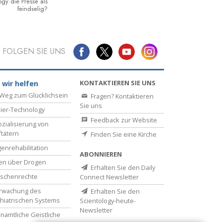
ogy die Presse als
feindselig?
FOLGEN SIE UNS
KONTAKTIEREN SIE UNS
 wir helfen
Weg zum Glücklichsein
Fragen? Kontaktieren
Sie uns
ier-Technology
Feedback zur Website
zialisierung von
ftätern
Finden Sie eine Kirche
enrehabilitation
ABONNIEREN
en über Drogen
Erhalten Sie den Daily
schenrechte
Connect Newsletter
rwachung des
Erhalten Sie den
hiatrischen Systems
Scientology-heute-
Newsletter
namtliche Geistliche