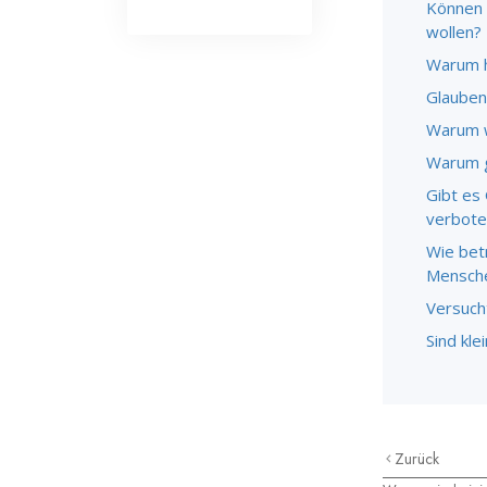
Können 
wollen?
Warum ha
Glauben
Warum w
Warum g
Gibt es
verbote
Wie bet
Mensche
Versuch
Sind kle
Zurück