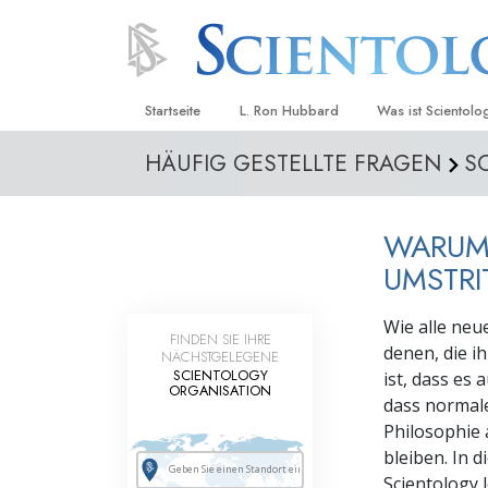
Startseite
L. Ron Hubbard
Was ist Scientolo
HÄUFIG GESTELLTE FRAGEN
S
Anschauungen un
Scientology Beke
Kodizes
WARUM
Was Scientologen
UMSTRI
sagen
Lernen Sie einen
Wie alle neu
FINDEN SIE IHRE
denen, die i
NÄCHSTGELEGENE
Innerhalb einer S
SCIENTOLOGY
ist, dass es
ORGANISATION
dass normal
Die Grundprinzip
Philosophie
Eine Einführung in
bleiben. In 
Scientology 