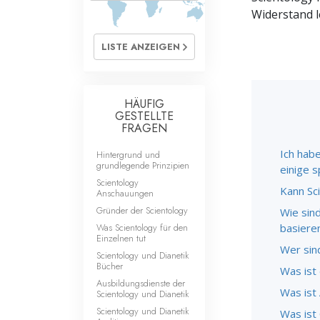
Liebe und Hass 
Widerstand le
LISTE ANZEIGEN
HÄUFIG
GESTELLTE
FRAGEN
Ich habe
Hintergrund und
grundlegende Prinzipien
einige s
Scientology
Kann Sc
Anschauungen
Gründer der Scientology
Wie sin
Was Scientology für den
basiere
Einzelnen tut
Wer sin
Scientology und Dianetik
Bücher
Was ist
Ausbildungsdienste der
Was ist 
Scientology und Dianetik
Scientology und Dianetik
Was ist