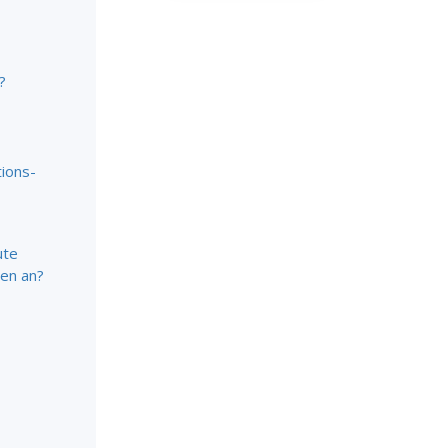
?
tions
-
ute
hen an?