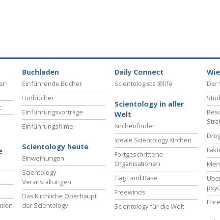
Buchladen
Daily Connect
Wie
ben
Einführende Bücher
Scientologists @life
Der 
Hörbücher
Stud
Scientology in aller
t
Einführungsvorträge
Reso
Welt
Stra
Kirchenfinder
Einführungsfilme
Drog
Ideale Scientology Kirchen
Scientology heute
Fakt
e
Fortgeschrittene
Einweihungen
Organisationen
Men
Scientology
Flag Land Base
Übe
Veranstaltungen
psyc
Freewinds
Das Kirchliche Oberhaupt
Ehre
tion
der Scientology
Scientology für die Welt