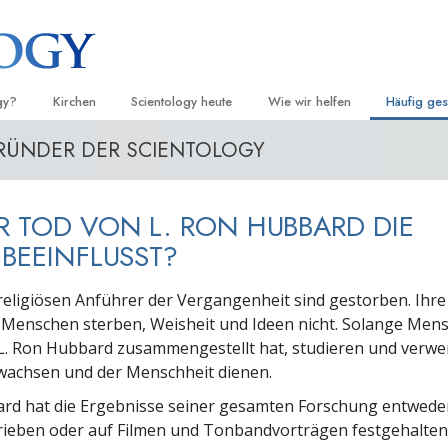
gy?
Kirchen
Scientology heute
Wie wir helfen
Häufig ges
RÜNDER DER SCIENTOLOGY
d Praxis
Finden Sie eine Kirche
Einweihungen
Der Weg zum Glücklichsein
Hintergru
Ei
grundlege
nntnisse und
Ideale Scientology Kirchen
Scientology Veranstaltungen
Applied Scholastics
H
Innerhalb 
R TOD VON L. RON HUBBARD DIE
Fortgeschrittene Organisationen
David Miscavige – Kirchliches
Criminon
Ei
 über Scientology
Oberhaupt von Scientology
Die Organi
 BEEINFLUSST?
Flag Land Base
Narconon
Ei
 Scientologen kennen
religiösen Anführer der Vergangenheit sind gestorben. Ihre
Freewinds
Fakten über Drogen
Ei
 Menschen sterben, Weisheit und Ideen nicht. Solange Men
cientology Kirche
L. Ron Hubbard zusammengestellt hat, studieren und verwe
Scientology für die Welt
United for Human Rights (Verein
Menschenrechte)
wachsen und der Menschheit dienen.
ien der Scientology
ard hat die Ergebnisse seiner gesamten Forschung entwede
Citizens Commission on Human 
 die Dianetik
ieben oder auf Filmen und Tonbandvorträgen festgehalten,
Ehrenamtliche Scientology Geist