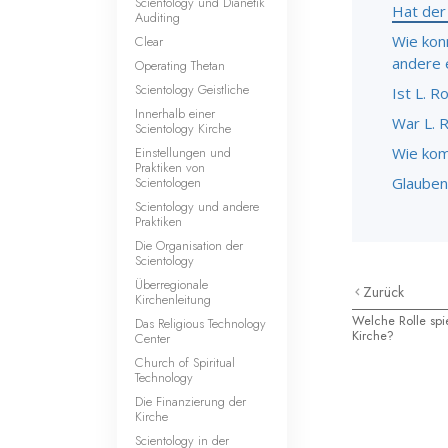
Scientology und Dianetik
Hat der
Auditing
Wie kon
Clear
andere 
Operating Thetan
Scientology Geistliche
Ist L. 
Innerhalb einer
War L. 
Scientology Kirche
Einstellungen und
Wie kom
Praktiken von
Scientologen
Glauben
Scientology und andere
Praktiken
Die Organisation der
Scientology
Überregionale
Zurück
Kirchenleitung
Welche Rolle spi
Das Religious Technology
Kirche?
Center
Church of Spiritual
Technology
Die Finanzierung der
Kirche
Scientology in der