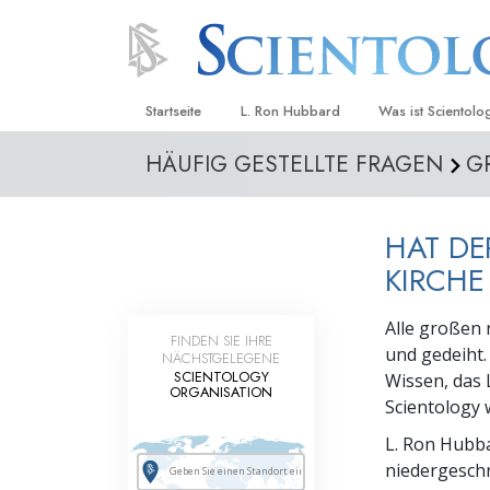
Startseite
L. Ron Hubbard
Was ist Scientolo
HÄUFIG GESTELLTE FRAGEN
G
Anschauungen un
Scientology Beke
Kodizes
HAT DE
Was Scientologen
KIRCHE
sagen
Lernen Sie einen
Alle großen 
FINDEN SIE IHRE
und gedeiht.
NÄCHSTGELEGENE
Innerhalb einer S
SCIENTOLOGY
Wissen, das 
ORGANISATION
Scientology 
Die Grundprinzip
L. Ron Hubb
Eine Einführung in
niedergeschr