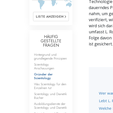
Technologie 
Liebe und Hass 
dauerndes Pr
nahm, um gen
LISTE ANZEIGEN
verifiziert, 
wird sich da
umfasst L. R
HÄUFIG
Folge davon 
GESTELLTE
ist gesichert.
FRAGEN
Hintergrund und
grundlegende Prinzipien
Scientology
Anschauungen
Gründer der
Scientology
Was Scientology für den
Einzelnen tut
Wer war
Scientology und Dianetik
Bücher
Lebt L.
Ausbildungsdienste der
Scientology und Dianetik
Welche R