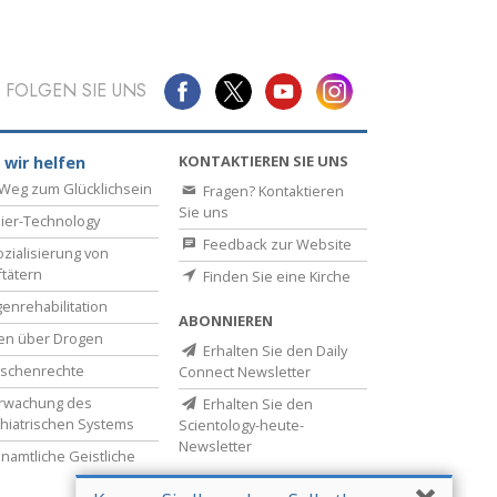
FOLGEN SIE UNS
KONTAKTIEREN SIE UNS
 wir helfen
Weg zum Glücklichsein
Fragen? Kontaktieren
Sie uns
ier-Technology
Feedback zur Website
zialisierung von
ftätern
Finden Sie eine Kirche
enrehabilitation
ABONNIEREN
en über Drogen
Erhalten Sie den Daily
schenrechte
Connect Newsletter
rwachung des
Erhalten Sie den
hiatrischen Systems
Scientology-heute-
Newsletter
namtliche Geistliche