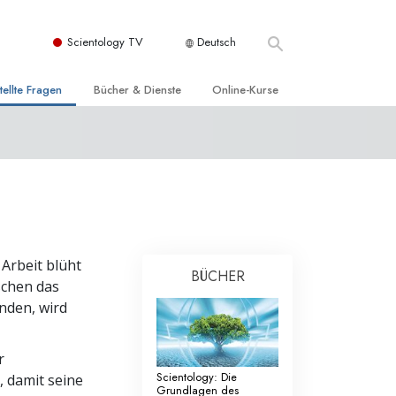
Scientology TV
Deutsch
tellte Fragen
Bücher & Dienste
Online-Kurse
nd und
nführende Bücher
Wie man Konflikte löst
nde Prinzipien
örbücher
Die Dynamiken des Daseins
einer Scientology Kirche
nführungsvorträge
Die Bestandteile des Verstehens
sation der Scientology
nführungsfilme
Lösungen für eine gefährliche Umwelt
 Arbeit blüht
BÜCHER
nführende Dienste
Beistände bei Krankheiten und
schen das
Verletzungen
nden, wird
t für
Integrität und Ehrlichkeit
r
Rights
Ehe
Scientology: Die
 damit seine
Grundlagen des
liche
Die emotionelle Tonskala