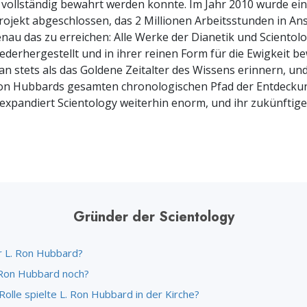
vollständig bewahrt werden konnte. Im Jahr 2010 wurde ein
– Was ist Größe?
ojekt abgeschlossen, das 2 Millionen Arbeitsstunden in An
au das zu erreichen: Alle Werke der Dianetik und Sciento
wiederhergestellt und in ihrer reinen Form für die Ewigkeit 
ran stets als das Goldene Zeitalter des Wissens erinnern, un
on Hubbards gesamten chronologischen Pfad der Entdeckung
expandiert Scientology weiterhin enorm, und ihr zukünftig
Gründer der Scientology
 L. Ron Hubbard?
 Ron Hubbard noch?
olle spielte L. Ron Hubbard in der Kirche?