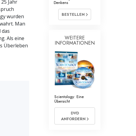
 25 Jahr
Denkens
spruch
Antworten auf das Drogenproblem
BESTELLEN
logy wurden
bewahrt. Man
Kinder
d das
Werkzeuge für den Arbeitsplatz
WEITERE
. Als eine
INFORMATIONEN
es Überleben
Ethik und die Zustände
Die Ursache von Unterdrückung
Ermittlungen
Grundlagen des Organisierens
Die Grundlagen von Public Relations
Scientology: Eine
Übersicht
Planziele und Ziele
DVD
ANFORDERN
Die Technologie des Studierens
Kommunikation