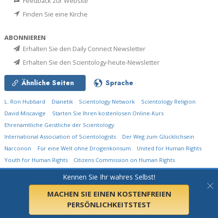
Feedback zur Website
Finden Sie eine Kirche
ABONNIEREN
Erhalten Sie den Daily Connect Newsletter
Erhalten Sie den Scientology-heute-Newsletter
Ähnliche Seiten
Sprache
L. Ron Hubbard
Dianetik
Scientology Network
Scientology Religion
David Miscavige
Starten Sie Ihren kostenlosen Online-Kurs
Ehrenamtliche Geistliche der Scientology
International Association of Scientologists
Der Weg zum Glücklichsein
Narconon
Für eine Welt ohne Drogenkonsum
United for Human Rights
Youth for Human Rights
Citizens Commission on Human Rights
Kennen Sie Ihr wahres Selbst!
© 2026
Church of Scientology International.
Alle Rechte vorbehalten.
Datenschutzerklärung
•
Cookie-Erklärung
•
Nutzungsbedingungen
•
Rechtliche
Informationen
MACHEN SIE EINEN KOSTENFREIEN
PERSÖNLICHKEITSTEST