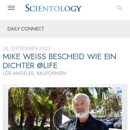
DAILY CONNECT
26. SEPTEMBER 2022
MIKE WEISS BESCHEID WIE EIN D
ICHTER @LIFE
LOS ANGELES, KALIFORNIEN