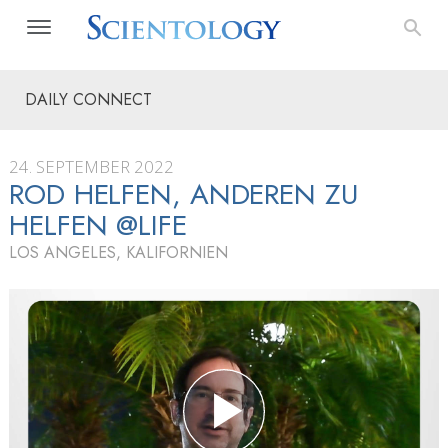
DAILY CONNECT
24. SEPTEMBER 2022
ROD HELFEN, ANDEREN ZU
HELFEN @LIFE
LOS ANGELES, KALIFORNIEN