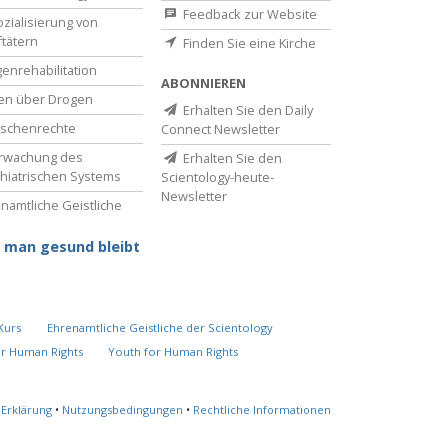
Feedback zur Website
zialisierung von
ftätern
Finden Sie eine Kirche
enrehabilitation
ABONNIEREN
en über Drogen
Erhalten Sie den Daily
schenrechte
Connect Newsletter
rwachung des
Erhalten Sie den
hiatrischen Systems
Scientology-heute-
Newsletter
namtliche Geistliche
 man gesund bleibt
Kurs
Ehrenamtliche Geistliche der Scientology
or Human Rights
Youth for Human Rights
-Erklärung
•
Nutzungsbedingungen
•
Rechtliche Informationen