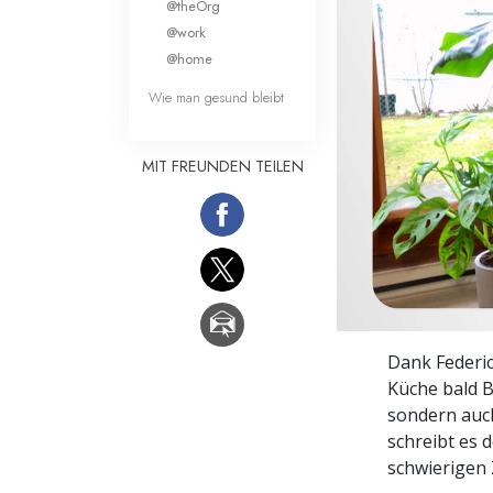
@theOrg
Liebe und Hass 
@work
@home
Wie man gesund bleibt
MIT FREUNDEN TEILEN
Dank Federic
Küche bald B
sondern auch
schreibt es 
schwierigen 