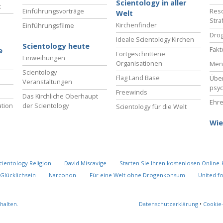
Scientology in aller
t
Einführungsvorträge
Reso
Welt
Stra
Kirchenfinder
Einführungsfilme
Drog
Ideale Scientology Kirchen
Scientology heute
Fakt
e
Fortgeschrittene
Einweihungen
Organisationen
Men
Scientology
Flag Land Base
Übe
Veranstaltungen
psyc
Freewinds
Das Kirchliche Oberhaupt
Ehre
tion
der Scientology
Scientology für die Welt
Wie
cientology Religion
David Miscavige
Starten Sie Ihren kostenlosen Online-
Glücklichsein
Narconon
Für eine Welt ohne Drogenkonsum
United f
halten.
Datenschutzerklärung
•
Cookie