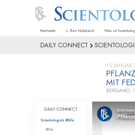
Startseite
L. Ron Hubbard
Was ist Scientolo
DAILY CONNECT
SCIENTOLOGI
Anschauungen un
Scientology Beke
Kodizes
15. JANUAR 
PFLAN
Was Scientologen
sagen
MIT FE
Lernen Sie einen
BERGAMO, I
Innerhalb einer S
DAILY CONNECT
Die Grundprinzip
Scientologists @life
Eine Einführung in
@life