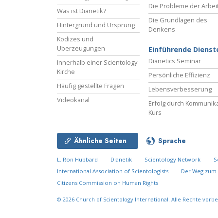
Die Probleme der Arbei
Was ist Dianetik?
Die Grundlagen des
Hintergrund und Ursprung
Denkens
Kodizes und
Überzeugungen
Einführende Dienst
Dianetics Seminar
Innerhalb einer Scientology
Kirche
Persönliche Effizienz
Häufig gestellte Fragen
Lebensverbesserung
Videokanal
Erfolg durch Kommunika
Kurs
Ähnliche Seiten
Sprache
L. Ron Hubbard
Dianetik
Scientology Network
S
International Association of Scientologists
Der Weg zum 
Citizens Commission on Human Rights
© 2026
Church of Scientology International.
Alle Rechte vorbe