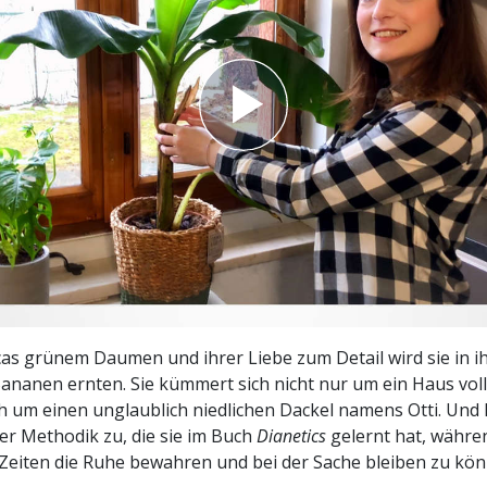
– Was ist Größe?
as grünem Daumen und ihrer Liebe zum Detail wird sie in i
ananen ernten. Sie kümmert sich nicht nur um ein Haus voll
 um einen unglaublich niedlichen Dackel namens Otti. Und 
der Methodik zu, die sie im Buch
Dianetics
gelernt hat, währe
Zeiten die Ruhe bewahren und bei der Sache bleiben zu kön