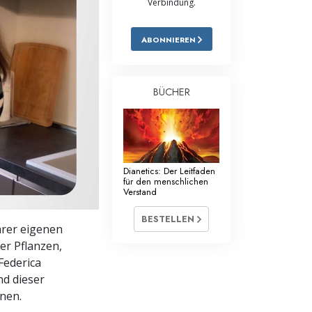
Verbindung.
Antworten auf das Drogenproblem
ABONNIEREN
Kinder
Werkzeuge für den Arbeitsplatz
BÜCHER
Ethik und die Zustände
Die Ursache von Unterdrückung
Ermittlungen
Dianetics: Der Leitfaden
für den menschlichen
Verstand
Grundlagen des Organisierens
BESTELLEN
Die Grundlagen von Public Relations
hrer eigenen
er Pflanzen,
Planziele und Ziele
Federica
Die Technologie des Studierens
nd dieser
nen.
Kommunikation