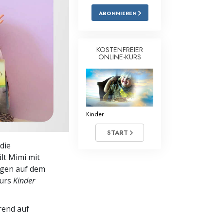
ABONNIEREN
Antworten auf das Drogenproblem
Kinder
KOSTENFREIER
Werkzeuge für den Arbeitsplatz
ONLINE-KURS
Ethik und die Zustände
Die Ursache von Unterdrückung
Kinder
Ermittlungen
START
Grundlagen des Organisierens
 die
Die Grundlagen von Public Relations
lt Mimi mit
ngen auf dem
Planziele und Ziele
Kurs
Kinder
Die Technologie des Studierens
rend auf
Kommunikation