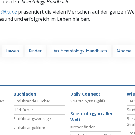
n aus dem
Scientology Handbuch
.
ts @home
präsentiert die vielen Menschen auf der ganzen Welt
gesund und erfolgreich im Leben bleiben.
Taiwan
Kinder
Das Scientology Handbuch
@home
Buchladen
Daily Connect
Wie
ben
Einführende Bücher
Scientologists @life
Der 
Hörbücher
Stud
Scientology in aller
t
Einführungsvorträge
Reso
Welt
Stra
Kirchenfinder
Einführungsfilme
Drog