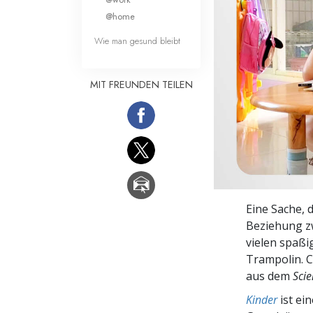
Liebe und Hass 
@home
Wie man gesund bleibt
MIT FREUNDEN TEILEN
Eine Sache, d
Beziehung z
vielen spaßi
Trampolin. C
aus dem
Sci
Kinder
ist ei