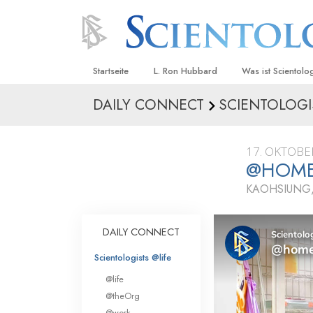
Startseite
L. Ron Hubbard
Was ist Scientolo
DAILY CONNECT
SCIENTOLOGI
Anschauungen un
Scientology Beke
Kodizes
17. OKTOBE
@HOME
Was Scientologen
sagen
KAOHSIUNG,
Lernen Sie einen
DAILY CONNECT
Innerhalb einer S
Scientologists @life
Die Grundprinzip
@life
Eine Einführung in
@theOrg
@work