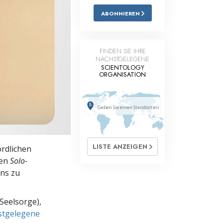
ABONNIEREN
Antworten auf das Drogenproblem
Kinder
FINDEN SIE IHRE
Werkzeuge für den Arbeitsplatz
NÄCHSTGELEGENE
SCIENTOLOGY
ORGANISATION
Ethik und die Zustände
Die Ursache von Unterdrückung
Ermittlungen
Grundlagen des Organisierens
LISTE ANZEIGEN
ördlichen
Die Grundlagen von Public Relations
ren
Solo-
ins zu
Planziele und Ziele
Die Technologie des Studierens
Seelsorge),
hstgelegene
Kommunikation