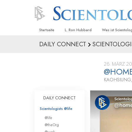
Startseite
L. Ron Hubbard
Was ist Scientolo
DAILY CONNECT
SCIENTOLOGI
Anschauungen un
Scientology Beke
Kodizes
26. MÄRZ 2
@HOME
Was Scientologen
sagen
KAOHSIUNG,
Lernen Sie einen
DAILY CONNECT
Innerhalb einer S
Scientologists @life
Die Grundprinzip
@life
Eine Einführung in
@theOrg
@work