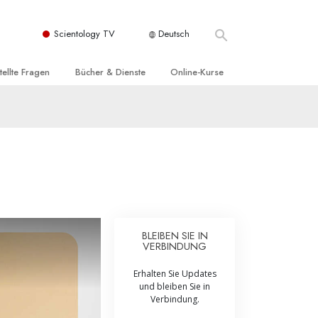
Scientology TV
Deutsch
tellte Fragen
Bücher & Dienste
Online-Kurse
nd und
nführende Bücher
Wie man Konflikte löst
nde Prinzipien
örbücher
Die Dynamiken des Daseins
einer Scientology Kirche
nführungsvorträge
Die Bestandteile des Verstehens
sation der Scientology
nführungsfilme
Lösungen für eine gefährliche Umwelt
nführende Dienste
Beistände bei Krankheiten und
Verletzungen
BLEIBEN SIE IN
VERBINDUNG
t für
Integrität und Ehrlichkeit
Erhalten Sie Updates
Rights
Ehe
und bleiben Sie in
Verbindung.
liche
Die emotionelle Tonskala