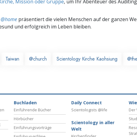
Kirche, Mission oder Gruppe
, um Ihr Abenteuer des Auditing
ts @home
präsentiert die vielen Menschen auf der ganzen Welt
gesund und erfolgreich im Leben bleiben.
Taiwan
@church
Scientology Kirche Kaohsiung
@th
Buchladen
Daily Connect
Wie
ben
Einführende Bücher
Scientologists @life
Der 
Hörbücher
Stud
Scientology in aller
t
Einführungsvorträge
Reso
Welt
Stra
Kirchenfinder
Einführungsfilme