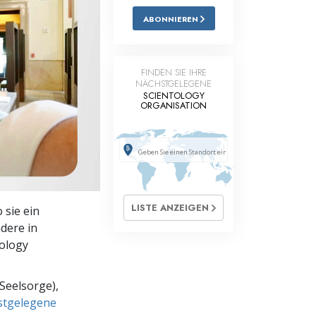
ABONNIEREN
Antworten auf das Drogenproblem
Kinder
FINDEN SIE IHRE
Werkzeuge für den Arbeitsplatz
NÄCHSTGELEGENE
SCIENTOLOGY
ORGANISATION
Ethik und die Zustände
Die Ursache von Unterdrückung
Ermittlungen
Grundlagen des Organisierens
LISTE ANZEIGEN
 sie ein
Die Grundlagen von Public Relations
dere in
tology
Planziele und Ziele
Die Technologie des Studierens
Seelsorge),
hstgelegene
Kommunikation