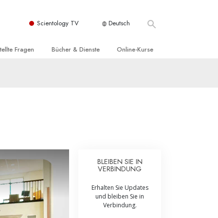
Scientology TV
Deutsch
tellte Fragen
Bücher & Dienste
Online-Kurse
nd und
nführende Bücher
Wie man Konflikte löst
nde Prinzipien
örbücher
Die Dynamiken des Daseins
einer Scientology Kirche
nführungsvorträge
Die Bestandteile des Verstehens
sation der Scientology
nführungsfilme
Lösungen für eine gefährliche Umwelt
nführende Dienste
Beistände bei Krankheiten und
Verletzungen
BLEIBEN SIE IN
VERBINDUNG
t für
Integrität und Ehrlichkeit
Erhalten Sie Updates
Rights
Ehe
und bleiben Sie in
Verbindung.
liche
Die emotionelle Tonskala