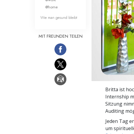
Liebe und Hass 
@home
Wie man gesund bleibt
MIT FREUNDEN TEILEN
Britta ist ho
Internship 
Sitzung nimmt
Auditing mögl
Jeden Tag e
um spirituel