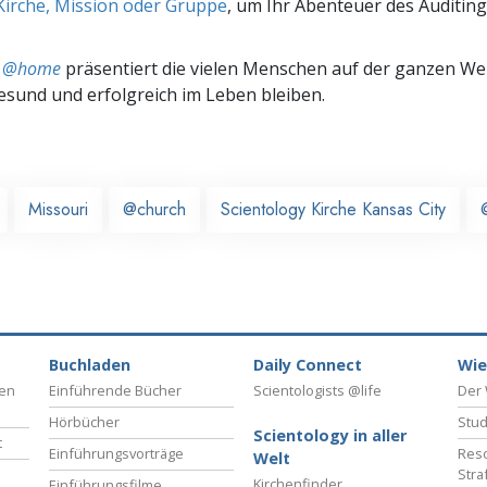
Kirche, Mission oder Gruppe
, um Ihr Abenteuer des Auditing
ts @home
präsentiert die vielen Menschen auf der ganzen Welt
gesund und erfolgreich im Leben bleiben.
Missouri
@church
Scientology Kirche Kansas City
Buchladen
Daily Connect
Wie
ben
Einführende Bücher
Scientologists @life
Der 
Hörbücher
Stud
Scientology in aller
t
Einführungsvorträge
Reso
Welt
Stra
Kirchenfinder
Einführungsfilme