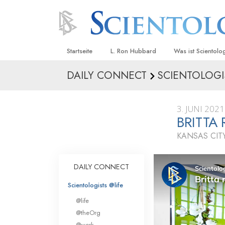
Startseite
L. Ron Hubbard
Was ist Scientolo
DAILY CONNECT
SCIENTOLOGI
Anschauungen un
Scientology Beke
Kodizes
3. JUNI 2021
BRITTA
Was Scientologen
sagen
KANSAS CITY
Lernen Sie einen
DAILY CONNECT
Innerhalb einer S
Scientologists @life
Die Grundprinzip
@life
Eine Einführung in
@theOrg
@work