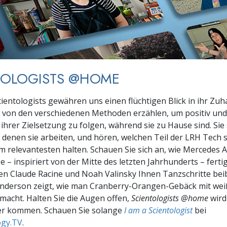
TOLOGISTS @HOME
ientologists gewähren uns einen flüchtigen Blick in ihr Zuh
 von den verschiedenen Methoden erzählen, um positiv und 
ihrer Zielsetzung zu folgen, während sie zu Hause sind. Sie
 denen sie arbeiten, und hören, welchen Teil der LRH Tech s
am relevantesten halten. Schauen Sie sich an, wie Mercedes A
 – inspiriert von der Mitte des letzten Jahrhunderts – fertigs
n Claude Racine und Noah Valinsky Ihnen Tanzschritte bei
nderson zeigt, wie man Cranberry-Orangen-Gebäck mit wei
macht. Halten Sie die Augen offen,
Scientologists @home
wird 
 kommen. Schauen Sie solange
I am a Scientologist
bei
ogy.TV
.