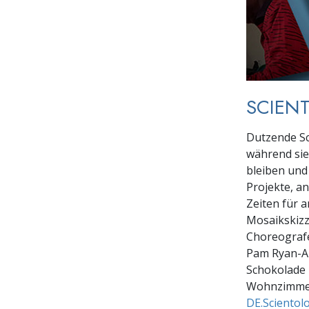
SCIEN
Dutzende Sc
während sie
bleiben und 
Projekte, an
Zeiten für 
Mosaikskizze
Choreografe
Pam Ryan-A
Schokolade 
Wohnzimmer
DE.Scientol