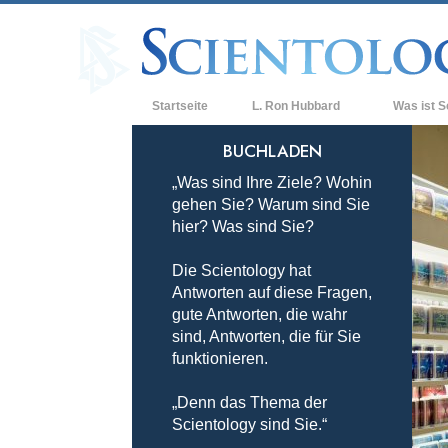
Startseite
L. Ron Hubbard
Was ist S
Anschauunge
BUCHLADEN
„Was sind Ihre Ziele? Wohin
Scientology 
gehen Sie? Warum sind Sie
Was Scientol
hier? Was sind Sie?
sagen
Die Scientology hat
Lernen Sie e
Antworten auf diese Fragen,
Innerhalb ei
gute Antworten, die wahr
sind, Antworten, die für Sie
Die Grundpri
funktionieren.
Eine Einführu
„Denn das Thema der
Scientology sind Sie.“
Liebe und Ha