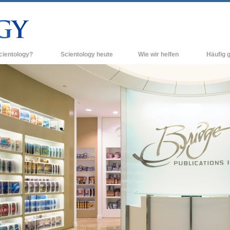
cientology?
Scientology heute
Wie wir helfen
Häufig g
n und Praxis
Scientology Kirchen
Hintergrun
grundlegend
Bekenntnisse und Kodizes
Neue Scientology Kirchen
Innerhalb e
ogen über Scientology
Fortgeschrittene Organisationen
Die Organis
Flag Land Base
inen Scientologen kennen
Freewinds
ner Scientology Kirche
Scientology für die Welt
nzipien der Scientology
David Miscavige - Das kirchliche
ng in die Dianetik
Oberhaupt der Scientology
ss – Was ist Größe?