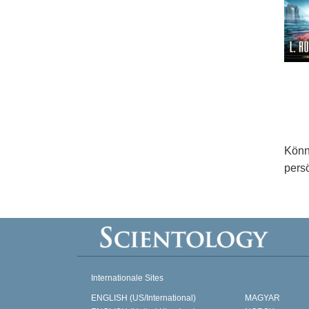
Könn
persö
Internationale Sites
ENGLISH (US/International)
MAGYAR