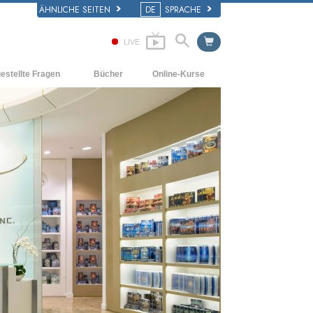
ÄHNLICHE SEITEN
DE
SPRACHE
LIVE
estellte Fragen
Bücher
Online-Kurse
d und
Wie man Konflikte löst
Einführende Bücher
e Prinzipien
Die Dynamiken des Daseins
Hörbücher
iner Scientology Kirche
Die Bestandteile des Verstehens
Einführungsvorträge
ation der Scientology
Lösungen für eine gefährliche Umwelt
Filme
Beistände für Krankheiten und
Verletzungen
Integrität und Ehrlichkeit
Die Ehe
Die emotionelle Tonskala