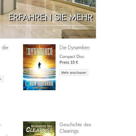
Antworten auf das Drogenproblem
ERFAHREN SIE MEHR
Kinder
Werkzeuge für den Arbeitsplatz
Ethik und die Zustände
n die
Die Dynamiken
Die Ursache von Unterdrückung
Compact Disc
Ermittlungen
Preis 15 €
Die Grundlagen des Organisierens
Mehr anschauen
n
Die Grundlagen von Public Relations
Planziele und Ziele
Die Technologie des Studierens
Kommunikation
e
Geschichte des
Clearings