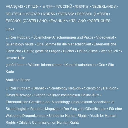
עברית
FRANÇAIS
日本語
РУССКИЙ
繁體中文
NEDERLANDS
DEUTSCH
MAGYAR
NORSK
SVENSKA
ESPAÑOL (LATINO)
ESPAÑOL (CASTELLANO)
ΕΛΛΗΝΙΚA
ITALIANO
PORTUGUÊS
Links
L. Ron Hubbard
Scientology Anschauungen und Praxis
Videokanal
Scientology heute
Eine Stimme für die Menschlichkeit
Ehrenamtliche
Geistliche
Häufig gestellte Fragen
Bücher
Online-Kurse
Wer bin ich?
Unsere Hilfe
gehört Ihnen
Weitere Informationen
Kontakt aufnehmen
Orte
Site-
Karte
Ähnliche Seiten
L. Ron Hubbard
Dianetik
Scientology Network
Scientology Religion
David Miscavige
Starten Sie Ihren kostenlosen Online-Kurs
Ehrenamtliche Geistliche der Scientology
International Association of
Scientologists
Freedom Magazine
Der Weg zum Glücklichsein
Für eine
Welt ohne Drogenkonsum
United for Human Rights
Youth for Human
Rights
Citizens Commission on Human Rights