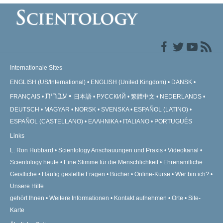
Internationale Sites
ENGLISH (US/International)
ENGLISH (United Kingdom)
DANSK
עברית
FRANÇAIS
日本語
РУССКИЙ
繁體中文
NEDERLANDS
DEUTSCH
MAGYAR
NORSK
SVENSKA
ESPAÑOL (LATINO)
ESPAÑOL (CASTELLANO)
ΕΛΛΗΝΙΚA
ITALIANO
PORTUGUÊS
Links
L. Ron Hubbard
Scientology Anschauungen und Praxis
Videokanal
Scientology heute
Eine Stimme für die Menschlichkeit
Ehrenamtliche
Geistliche
Häufig gestellte Fragen
Bücher
Online-Kurse
Wer bin ich?
Unsere Hilfe
gehört Ihnen
Weitere Informationen
Kontakt aufnehmen
Orte
Site-
Karte