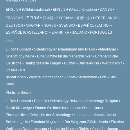
Internationale Sites
ENGLISH (US/International)
ENGLISH (United Kingdom)
DANSK
עברית
FRANÇAIS
日本語
РУССКИЙ
繁體中文
NEDERLANDS
DEUTSCH
MAGYAR
NORSK
SVENSKA
ESPAÑOL (LATINO)
ESPAÑOL (CASTELLANO)
ΕΛΛΗΝΙΚA
ITALIANO
PORTUGUÊS
Links
L. Ron Hubbard
Scientology Anschauungen und Praxis
Videokanal
Scientology heute
Eine Stimme für die Menschlichkeit
Ehrenamtliche
Geistliche
Häufig gestellte Fragen
Bücher
Online-Kurse
Wer bin ich?
Unsere Hilfe
gehört Ihnen
Weitere Informationen
Kontakt aufnehmen
Orte
Site-
Karte
Ähnliche Seiten
L. Ron Hubbard
Dianetik
Scientology Network
Scientology Religion
David Miscavige
Starten Sie Ihren kostenlosen Online-Kurs
Ehrenamtliche Geistliche der Scientology
International Association of
Scientologists
Freedom Magazine
Der Weg zum Glücklichsein
Für eine
Welt ohne Drogenkonsum
United for Human Rights
Youth for Human