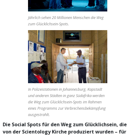
Jährlich sehen 20 Millionen Menschen die
Weg
zum Glücklichsein-
Spots.
In Polizeistationen in Johannesburg, Kapstadt
und anderen Städten in ganz Südafrika werden
die
Weg zum Glücklichsein
-Spots im Rahmen
eines Programms zur Verbrechensbekämpfung
ausgestrahlt.
Die Social Spots für den Weg zum Glücklichsein, die
von der Scientology Kirche produziert wurden – für