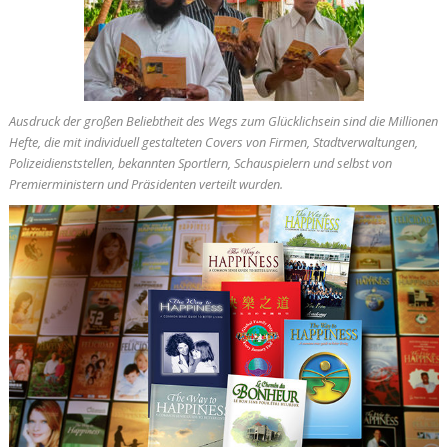
Ausdruck der großen Beliebtheit des
Wegs zum Glücklichsein
sind die Millionen
Hefte, die mit individuell gestalteten Covers von Firmen, Stadtverwaltungen,
Polizeidienststellen, bekannten Sportlern, Schauspielern und selbst von
Premierministern und Präsidenten verteilt wurden.