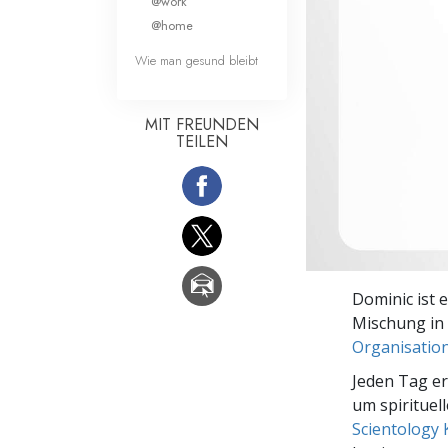
@work
Liebe und Hass 
@home
Wie man gesund bleibt
MIT FREUNDEN
TEILEN
Dominic ist 
Mischung in
Organisatio
Jeden Tag e
um spirituel
Scientology 