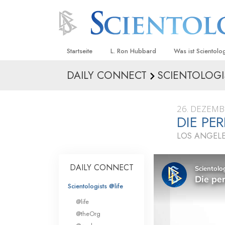
Startseite
L. Ron Hubbard
Was ist Scientolo
DAILY CONNECT
SCIENTOLOGI
Anschauungen un
Scientology Beke
Kodizes
26. DEZEMB
DIE PE
Was Scientologen
sagen
LOS ANGELE
Lernen Sie einen
DAILY CONNECT
Innerhalb einer S
Scientologists @life
Die Grundprinzip
@life
Eine Einführung in
@theOrg