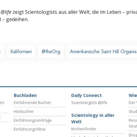
 @life
zeigt Scientologists aus aller Welt, die im
Leben – priva
l – gedeihen.
s
Kalifornien
@theOrg
Amerikanische Saint Hill Organis
Buchladen
Daily Connect
Wie
ben
Einführende Bücher
Scientologists @life
Der 
Hörbücher
Stud
Scientology in aller
t
Einführungsvorträge
Reso
Welt
Stra
Kirchenfinder
Einführungsfilme
Drog