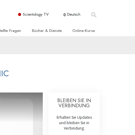
Scientology TV
Deutsch
tellte Fragen
Bücher & Dienste
Online-Kurse
nd und
nführende Bücher
Wie man Konflikte löst
nde Prinzipien
örbücher
Die Dynamiken des Daseins
einer Scientology Kirche
nführungsvorträge
Die Bestandteile des Verstehens
NIC
sation der Scientology
nführungsfilme
Lösungen für eine gefährliche Umwelt
nführende Dienste
Beistände bei Krankheiten und
Verletzungen
BLEIBEN SIE IN
VERBINDUNG
t für
Integrität und Ehrlichkeit
Erhalten Sie Updates
Rights
Ehe
und bleiben Sie in
Verbindung.
liche
Die emotionelle Tonskala