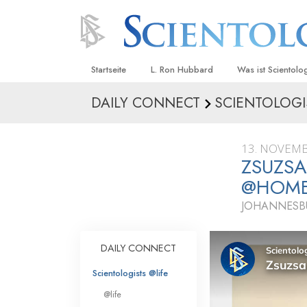
Startseite
L. Ron Hubbard
Was ist Scientolo
DAILY CONNECT
SCIENTOLOGI
Anschauungen un
Scientology Beke
Kodizes
13. NOVEMB
ZSUZSA
Was Scientologen
sagen
@HOM
Lernen Sie einen
JOHANNESBU
Innerhalb einer S
DAILY CONNECT
Die Grundprinzip
Scientologists @life
Eine Einführung in
@life