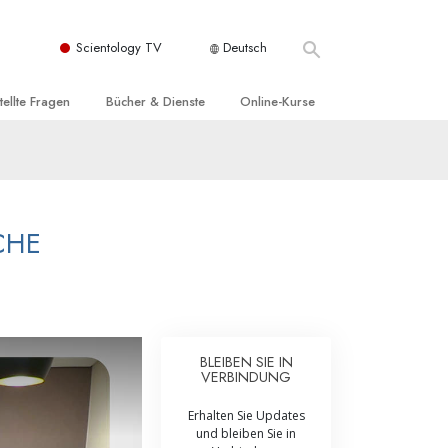
Scientology TV
Deutsch
tellte Fragen
Bücher & Dienste
Online-Kurse
nd und
nführende Bücher
Wie man Konflikte löst
nde Prinzipien
örbücher
Die Dynamiken des Daseins
einer Scientology Kirche
nführungsvorträge
Die Bestandteile des Verstehens
CHE
sation der Scientology
nführungsfilme
Lösungen für eine gefährliche Umwelt
nführende Dienste
Beistände bei Krankheiten und
Verletzungen
t für
BLEIBEN SIE IN
Integrität und Ehrlichkeit
VERBINDUNG
Rights
Ehe
Erhalten Sie Updates
und bleiben Sie in
liche
Die emotionelle Tonskala