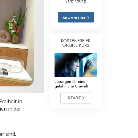
Verbindung.
Antworten auf das Drogenproblem
ABONNIEREN
Kinder
Werkzeuge für den Arbeitsplatz
KOSTENFREIER
ONLINE-KURS
Ethik und die Zustände
Die Ursache von Unterdrückung
Ermittlungen
Lösungen für eine
Grundlagen des Organisierens
gefährliche Umwelt
Die Grundlagen von Public Relations
START
reiheit in
ien in der
Planziele und Ziele
Die Technologie des Studierens
ar sind.
Kommunikation