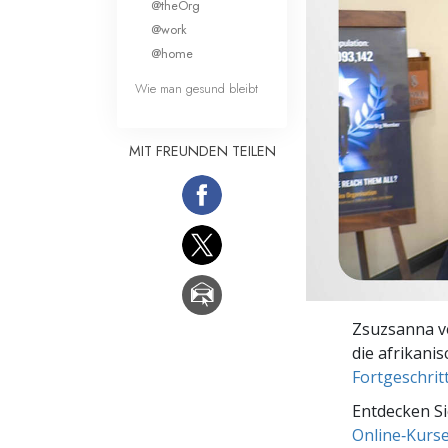
@theOrg
Liebe und Hass 
@work
@home
Wie man gesund bleibt
MIT FREUNDEN TEILEN
Zsuzsanna ve
die afrikanis
Fortgeschrit
Entdecken Si
Online‑Kurs