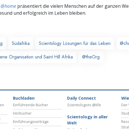
ts @home
präsentiert die vielen Menschen auf der ganzen Welt
gesund und erfolgreich im Leben bleiben.
rg
Südafrika
Scientology Lösungen für das Leben
@ch
tene Organisation und Saint Hill Afrika
@theOrg
Buchladen
Daily Connect
Wie
ben
Einführende Bücher
Scientologists @life
Der 
Hörbücher
Stud
Scientology in aller
t
Einführungsvorträge
Reso
Welt
Stra