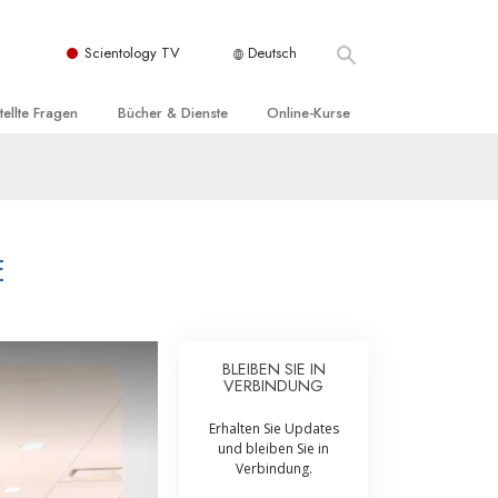
Scientology TV
Deutsch
tellte Fragen
Bücher & Dienste
Online-Kurse
nd und
nführende Bücher
Wie man Konflikte löst
nde Prinzipien
örbücher
Die Dynamiken des Daseins
einer Scientology Kirche
nführungsvorträge
Die Bestandteile des Verstehens
E
sation der Scientology
nführungsfilme
Lösungen für eine gefährliche Umwelt
nführende Dienste
Beistände bei Krankheiten und
Verletzungen
BLEIBEN SIE IN
VERBINDUNG
t für
Integrität und Ehrlichkeit
Erhalten Sie Updates
Rights
Ehe
und bleiben Sie in
Verbindung.
liche
Die emotionelle Tonskala