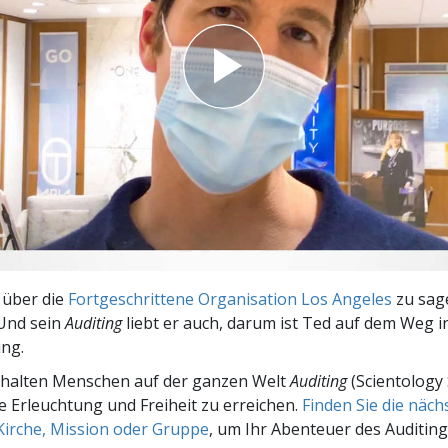
– Was ist Größe?
 über die
Fortgeschrittene Organisation Los Angeles
zu sage
 Und sein
Auditing
liebt er auch, darum ist Ted auf dem Weg i
ung.
rhalten Menschen auf der ganzen Welt
Auditing
(Scientology 
le Erleuchtung und Freiheit zu erreichen.
Finden Sie die näc
Kirche, Mission oder Gruppe
, um Ihr Abenteuer des Auditing