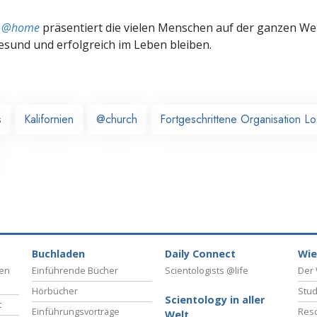
ts @home
präsentiert die vielen Menschen auf der ganzen Welt
gesund und erfolgreich im Leben bleiben.
s
Kalifornien
@church
Fortgeschrittene Organisation L
Buchladen
Daily Connect
Wie
ben
Einführende Bücher
Scientologists @life
Der 
Hörbücher
Stud
Scientology in aller
t
Einführungsvorträge
Reso
Welt