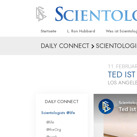
Startseite
L. Ron Hubbard
Was ist Scientolo
DAILY CONNECT
SCIENTOLOGI
Anschauungen un
Scientology Beke
Kodizes
11. FEBRUA
TED IS
Was Scientologen
sagen
LOS ANGELE
Lernen Sie einen
DAILY CONNECT
Innerhalb einer S
Scientologists @life
Die Grundprinzip
@life
Eine Einführung in
@theOrg
@work