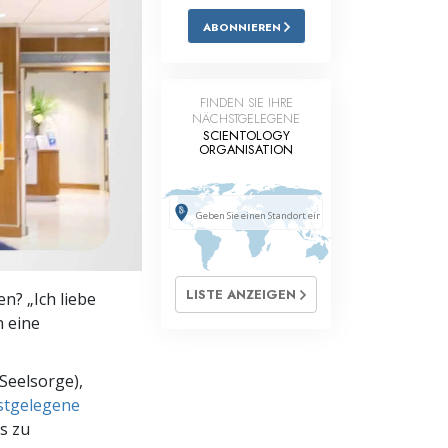
ABONNIEREN
Antworten auf das Drogenproblem
Kinder
FINDEN SIE IHRE
Werkzeuge für den Arbeitsplatz
NÄCHSTGELEGENE
SCIENTOLOGY
ORGANISATION
Ethik und die Zustände
Die Ursache von Unterdrückung
Ermittlungen
Grundlagen des Organisierens
LISTE ANZEIGEN
n? „Ich liebe
Die Grundlagen von Public Relations
n eine
Planziele und Ziele
Seelsorge),
Die Technologie des Studierens
hstgelegene
s zu
Kommunikation