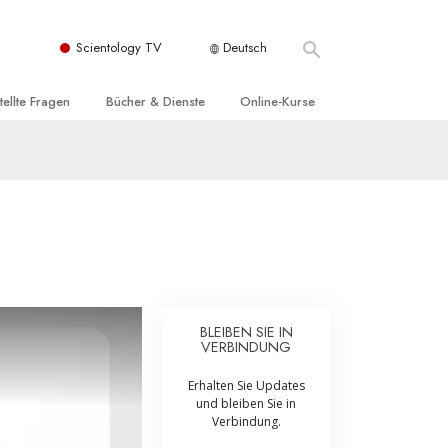
Scientology TV
Deutsch
tellte Fragen
Bücher & Dienste
Online-Kurse
nd und
nführende Bücher
Wie man Konflikte löst
nde Prinzipien
örbücher
Die Dynamiken des Daseins
einer Scientology Kirche
nführungsvorträge
Die Bestandteile des Verstehens
sation der Scientology
nführungsfilme
Lösungen für eine gefährliche Umwelt
nführende Dienste
Beistände bei Krankheiten und
Verletzungen
BLEIBEN SIE IN
VERBINDUNG
t für
Integrität und Ehrlichkeit
Erhalten Sie Updates
Rights
Ehe
und bleiben Sie in
Verbindung.
liche
Die emotionelle Tonskala