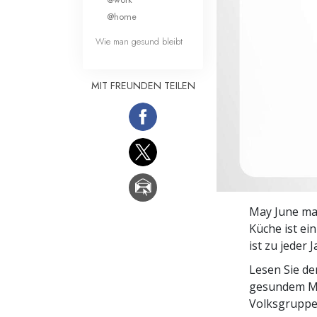
Liebe und Hass 
@home
Wie man gesund bleibt
MIT FREUNDEN TEILEN
May June mag
Küche ist ei
ist zu jeder J
Lesen Sie d
gesundem Me
Volksgruppe,