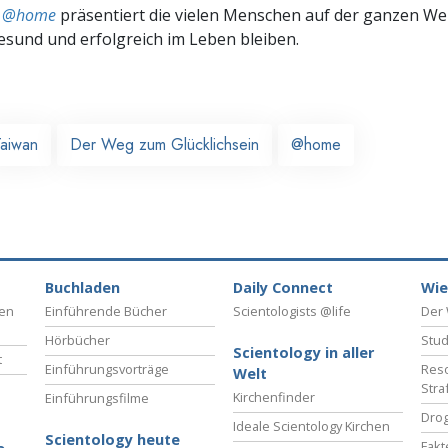
ts @home
präsentiert die vielen Menschen auf der ganzen Welt
gesund und erfolgreich im Leben bleiben.
Taiwan
Der Weg zum Glücklichsein
@home
Buchladen
Daily Connect
Wie
ben
Einführende Bücher
Scientologists @life
Der 
Hörbücher
Stud
Scientology in aller
t
Einführungsvorträge
Reso
Welt
Stra
Kirchenfinder
Einführungsfilme
Drog
Ideale Scientology Kirchen
Scientology heute
Fakt