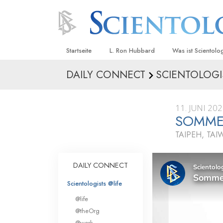
Startseite
L. Ron Hubbard
Was ist Scientolo
DAILY CONNECT
SCIENTOLOGI
Anschauungen un
Scientology Beke
Kodizes
11. JUNI 20
SOMMER
Was Scientologen
sagen
TAIPEH, TA
Lernen Sie einen
DAILY CONNECT
Innerhalb einer S
Scientologists @life
Die Grundprinzip
@life
Eine Einführung in
@theOrg
@work