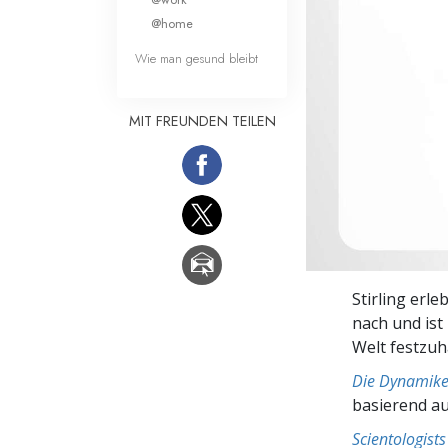
Liebe und Hass 
@home
Wie man gesund bleibt
MIT FREUNDEN TEILEN
Stirling erl
nach und ist
Welt festzuh
Die Dynamike
basierend a
Scientologis