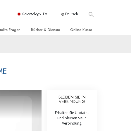
Scientology TV
Deutsch
tellte Fragen
Bücher & Dienste
Online-Kurse
nd und
nführende Bücher
Wie man Konflikte löst
nde Prinzipien
örbücher
Die Dynamiken des Daseins
einer Scientology Kirche
nführungsvorträge
Die Bestandteile des Verstehens
ME
sation der Scientology
nführungsfilme
Lösungen für eine gefährliche Umwelt
nführende Dienste
Beistände bei Krankheiten und
Verletzungen
BLEIBEN SIE IN
VERBINDUNG
t für
Integrität und Ehrlichkeit
Erhalten Sie Updates
Rights
Ehe
und bleiben Sie in
Verbindung.
liche
Die emotionelle Tonskala