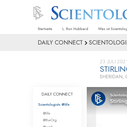
Startseite
L. Ron Hubbard
Was ist Scientolo
DAILY CONNECT
SCIENTOLOGI
Anschauungen un
Scientology Beke
Kodizes
23. JULI 202
STIRLI
Was Scientologen
sagen
SHERIDAN,
Lernen Sie einen
DAILY CONNECT
Innerhalb einer S
Scientologists @life
Die Grundprinzip
@life
Eine Einführung in
@theOrg
@work