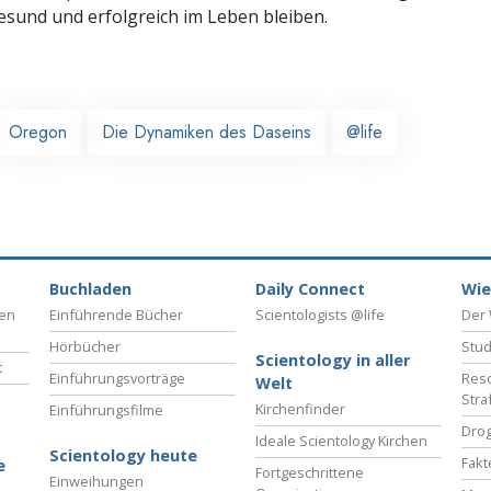
gesund und erfolgreich im Leben bleiben.
Oregon
Die Dynamiken des Daseins
@life
Buchladen
Daily Connect
Wie
ben
Einführende Bücher
Scientologists @life
Der 
Hörbücher
Stud
Scientology in aller
t
Einführungsvorträge
Reso
Welt
Stra
Kirchenfinder
Einführungsfilme
Drog
Ideale Scientology Kirchen
Scientology heute
Fakt
e
Fortgeschrittene
Einweihungen