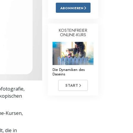
ABONNIEREN
Antworten auf das Drogenproblem
Kinder
KOSTENFREIER
Werkzeuge für den Arbeitsplatz
ONLINE-KURS
Ethik und die Zustände
Die Ursache von Unterdrückung
Die Dynamiken des
Ermittlungen
Daseins
Grundlagen des Organisierens
START
fotografie,
Die Grundlagen von Public Relations
skopischen
Planziele und Ziele
ine-Kursen,
Die Technologie des Studierens
Kommunikation
, die in