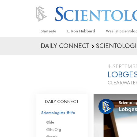
Startseite
L. Ron Hubbard
Was ist Scientolo
DAILY CONNECT
SCIENTOLOGI
Anschauungen un
Scientology Beke
Kodizes
4. SEPTEMB
LOBGES
Was Scientologen
sagen
CLEARWATER
Lernen Sie einen
DAILY CONNECT
Innerhalb einer S
Scientologists @life
Die Grundprinzip
@life
Eine Einführung in
@theOrg
@work