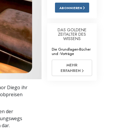
ABONNIEREN
Antworten auf das Drogenproblem
Kinder
DAS GOLDENE
Werkzeuge für den Arbeitsplatz
ZEITALTER DES
WISSENS
Ethik und die Zustände
Die Grundlagen-Bücher
und -Vorträge
Die Ursache von Unterdrückung
MEHR
Ermittlungen
ERFAHREN
Grundlagen des Organisierens
nor Diego ihr
Die Grundlagen von Public Relations
lobpreisen
Planziele und Ziele
en der
Die Technologie des Studierens
klungswegs
 dar.
Kommunikation