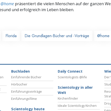
ts @home
präsentiert die vielen Menschen auf der ganzen Welt
gesund und erfolgreich im Leben bleiben.
Florida
Die Grundlagen-Bücher und -Vorträge
@home
Buchladen
Daily Connect
Wie
ben
Einführende Bücher
Scientologists @life
Der 
Hörbücher
Stud
Scientology in aller
t
Einführungsvorträge
Reso
Welt
Stra
Kirchenfinder
Einführungsfilme
Drog
Ideale Scientology Kirchen
Scientology heute
Fakt