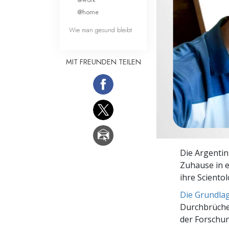
Liebe und Hass 
@home
Wie man gesund bleibt
MIT FREUNDEN TEILEN
Die Argentin
Zuhause in e
ihre Sciento
Die Grundla
Durchbrüche
der Forschun