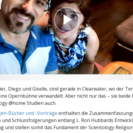
– Was ist Größe?
ier, Diego und Giselle, sind gerade in Clearwater, wo der Te
ine Opernbühne verwandelt. Aber nicht nur das – sie beide 
logy @home Studien auch.
gen-Bücher und -Vorträge
enthalten die Zusammenfassung
 und Schlussfolgerungen entlang L. Ron Hubbards Entwic
g und stellen somit das Fundament der Scientology Religion